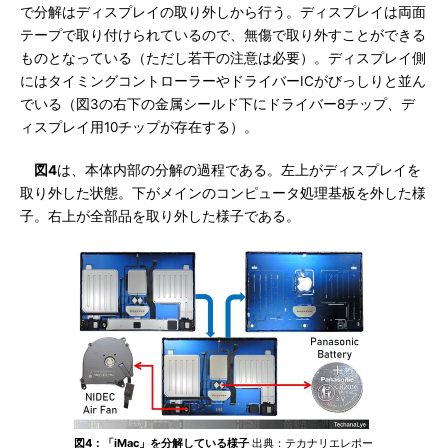
で分解はディスプレイの取り外しから行う。ディスプレイは両面
テープで取り付けられているので、無傷で取り外すことができる
ものとなっている（ただし若干の注意は必要）。ディスプレイ側
にはタイミングコントローラーやドライバーICがびっしりと並ん
でいる（図3の右下の金属シールド下にドライバー8チップ、デ
ィスプレイ用10チップが存在する）。
図4
は、本体内部の分解の過程である。左上がディスプレイを
取り外した状態。下がメインのコンピュータ処理基板を外した様
子。右上が全部品を取り外した様子である。
図4：「iMac」を分解している様子
出典：テカナリエレポー