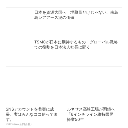
日本を資源大国へ 埋蔵量だけじゃない、南鳥
島レアアース泥の価値
TSMCが日本に期待するもの グローバル戦略
での役割を日本法人社長に聞く
SNSアカウントを着実に成
ルネサス高崎工場が閉鎖へ
長。実はみんなココ使ってま
「6インチライン維持限界」
す。
操業50年
PR(Dreaw合同会社)