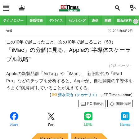
テクノロジー
先端技術
デバイス
センシング
通信
無線
部品/材料
連載
2021年6月2日
この10年で起こったこと、次の10年で起こること（53）
「iMac」の分解に見る、Appleの“半導体スケーラ
ブル戦略”
（2/3 ページ）
Appleの新製品群「AirTag」や「iMac」、新旧世代の「iPad
Pro」などのチップを分析すると、Appleが、自社開発の半導体を
うまく“横展開”していることが見えてくる。
[
清水洋治（テカナリエ）
，EE Times Japan]
PC用表示
関連情報
Share
Post
LINE
Hatena
前のページへ
次のページへ