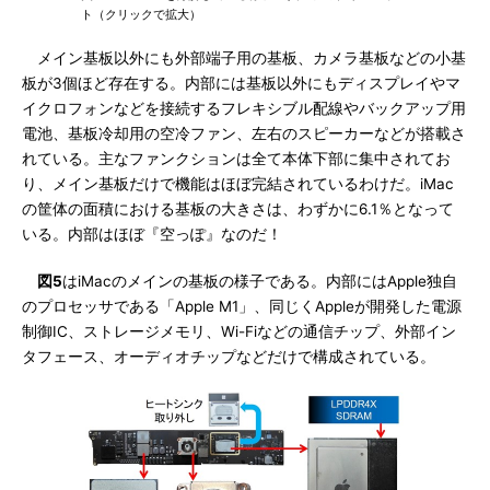
ト（クリックで拡大）
メイン基板以外にも外部端子用の基板、カメラ基板などの小基
板が3個ほど存在する。内部には基板以外にもディスプレイやマ
イクロフォンなどを接続するフレキシブル配線やバックアップ用
電池、基板冷却用の空冷ファン、左右のスピーカーなどが搭載さ
れている。主なファンクションは全て本体下部に集中されてお
り、メイン基板だけで機能はほぼ完結されているわけだ。iMac
の筐体の面積における基板の大きさは、わずかに6.1％となって
いる。内部はほぼ『空っぽ』なのだ！
図5
はiMacのメインの基板の様子である。内部にはApple独自
のプロセッサである「Apple M1」、同じくAppleが開発した電源
制御IC、ストレージメモリ、Wi-Fiなどの通信チップ、外部イン
タフェース、オーディオチップなどだけで構成されている。