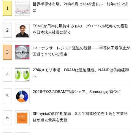
世界半導体市場、26年5月は1345億ドル 前年の2.2倍
に
TSMCが日本に期待するもの グローバル戦略での役割
を日本法人社長に聞く
He・ナフサ・レジスト逼迫の続報――半導体工場停止が
回避できている理由
27年メモリ市場 DRAMは逼迫継続、NANDは供給緩和
へ
2026年Q2のDRAM市場シェア、Samsungが首位に
SK hynixの四半期業績、5四半期連続で売上高と営業利
益が過去最高を更新