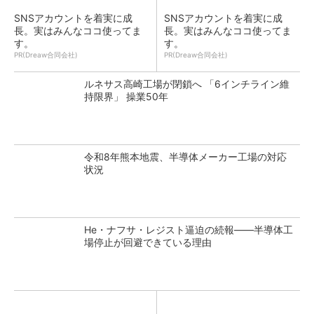
SNSアカウントを着実に成
SNSアカウントを着実に成
長。実はみんなココ使ってま
長。実はみんなココ使ってま
す。
す。
PR(Dreaw合同会社)
PR(Dreaw合同会社)
ルネサス高崎工場が閉鎖へ 「6インチライン維
持限界」 操業50年
令和8年熊本地震、半導体メーカー工場の対応
状況
He・ナフサ・レジスト逼迫の続報――半導体工
場停止が回避できている理由