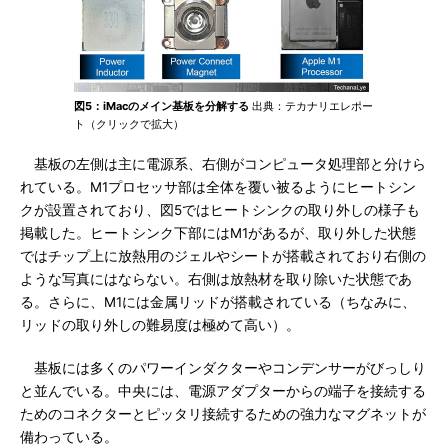
図5：iMacのメイン基板を分解する
出典：テカナリエレポー
ト（クリックで拡大）
基板の左側は主に電源系、右側がコンピュータ処理部と分けら
れている。M1プロセッサ部は全体を覆い被るようにヒートシン
クが設置されており、図5ではヒートシンクの取り外しの様子も
掲載した。ヒートシンク下部にはM1があるが、取り外した状態
ではチップ上に放熱用のジェルやシートが搭載されており右側の
ような写真にはならない。右側は放熱材を取り除いた状態であ
る。さらに、M1には金属リッドが搭載されている（ちなみに、
リッドの取り外しの難易度は極めて高い）。
基板には多くのパワーインダクターやコンデンサーがびっしり
と並んでいる。中央には、電源アダプターからの端子を接続する
ためのコネクターとピッタリ接続するための強力なマグネットが
備わっている。