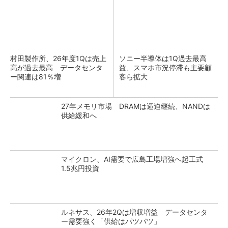
村田製作所、26年度1Qは売上
ソニー半導体は1Q過去最高
高が過去最高 データセンタ
益、スマホ市況停滞も主要顧
ー関連は81％増
客ら拡大
27年メモリ市場 DRAMは逼迫継続、NANDは
供給緩和へ
マイクロン、AI需要で広島工場増強へ起工式
1.5兆円投資
ルネサス、26年2Qは増収増益 データセンタ
ー需要強く「供給はパツパツ」