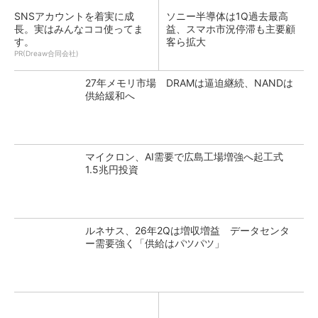
SNSアカウントを着実に成
ソニー半導体は1Q過去最高
長。実はみんなココ使ってま
益、スマホ市況停滞も主要顧
す。
客ら拡大
PR(Dreaw合同会社)
27年メモリ市場 DRAMは逼迫継続、NANDは
供給緩和へ
マイクロン、AI需要で広島工場増強へ起工式
1.5兆円投資
ルネサス、26年2Qは増収増益 データセンタ
ー需要強く「供給はパツパツ」