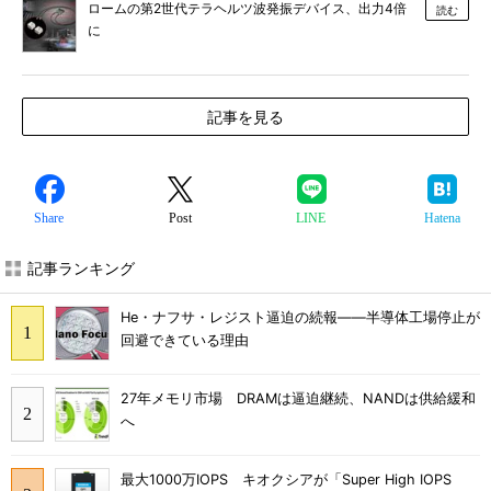
ロームの第2世代テラヘルツ波発振デバイス、出力4倍
読む
に
記事を見る
Share
Post
LINE
Hatena
記事ランキング
He・ナフサ・レジスト逼迫の続報――半導体工場停止が
回避できている理由
27年メモリ市場 DRAMは逼迫継続、NANDは供給緩和
へ
最大1000万IOPS キオクシアが「Super High IOPS