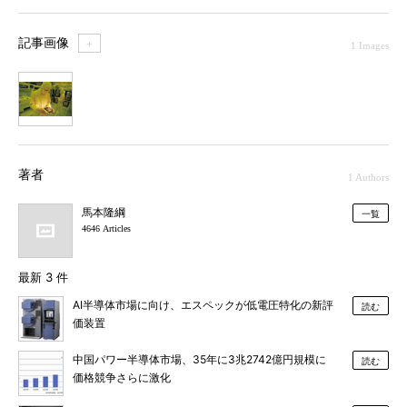
記事画像
＋
1 Images
1
著者
1 Authors
馬本隆綱
一覧
4646 Articles
最新 3 件
AI半導体市場に向け、エスペックが低電圧特化の新評
読む
価装置
中国パワー半導体市場、35年に3兆2742億円規模に
読む
価格競争さらに激化