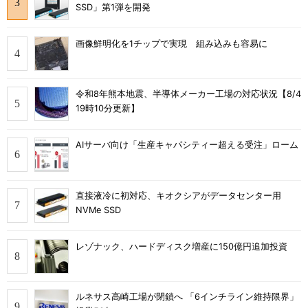
SSD」第1弾を開発
画像鮮明化を1チップで実現 組み込みも容易に
令和8年熊本地震、半導体メーカー工場の対応状況【8/4
19時10分更新】
AIサーバ向け「生産キャパシティー超える受注」ローム
直接液冷に初対応、キオクシアがデータセンター用
NVMe SSD
レゾナック、ハードディスク増産に150億円追加投資
ルネサス高崎工場が閉鎖へ 「6インチライン維持限界」