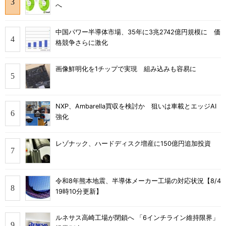
へ
中国パワー半導体市場、35年に3兆2742億円規模に 価
格競争さらに激化
画像鮮明化を1チップで実現 組み込みも容易に
NXP、Ambarella買収を検討か 狙いは車載とエッジAI
強化
レゾナック、ハードディスク増産に150億円追加投資
令和8年熊本地震、半導体メーカー工場の対応状況【8/4
19時10分更新】
ルネサス高崎工場が閉鎖へ 「6インチライン維持限界」