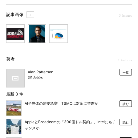
記事画像
＋
3 Images
1
2
3
著者
1 Authors
Alan Patterson
一覧
257 Articles
最新 3 件
AI半導体の需要急増 TSMCは対応に苦慮か
読む
AppleとBroadcomの「300億ドル契約」、Intelにもチ
読む
ャンスか