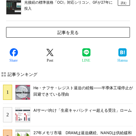
光接続の標準規格「OCI」対応シリコン、GFが27年に
読む
投入
記事を見る
Share
Post
LINE
Hatena
記事ランキング
He・ナフサ・レジスト逼迫の続報――半導体工場停止が
回避できている理由
AIサーバ向け「生産キャパシティー超える受注」ローム
27年メモリ市場 DRAMは逼迫継続、NANDは供給緩和