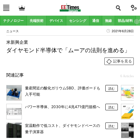
テクノロジー
先端技術
デバイス
センシング
通信
無線
部品/材料
ニュース
2021年6月28日
米新興企業
ダイヤモンド半導体で「ムーアの法則を進める」
記事を見る
関連記事
6 Articles
量産間近の酸化ガリウムSBD、評価ボードも
読む
入手可能
パワー半導体、2030年に4兆471億円規模へ
読む
室温動作で低コスト、ダイヤモンドベースの
読む
量子演算器