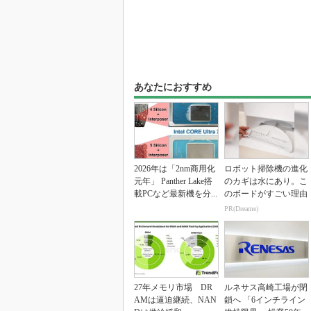
あなたにおすすめ
2026年は「2nm商用化
ロボット掃除機の進化
元年」 Panther Lake搭
のカギは水にあり。こ
載PCなど最新機を分...
のボードがすごい理由
PR(Dreame)
27年メモリ市場 DR
ルネサス高崎工場が閉
AMは逼迫継続、NAN
鎖へ 「6インチライン