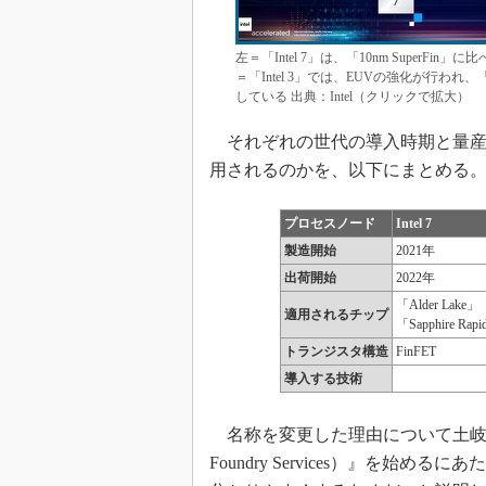
左＝「Intel 7」は、「10nm Super
＝「Intel 3」では、EUVの強化が行われ
している 出典：Intel（クリックで拡大）
それぞれの世代の導入時期と量産
用されるのかを、以下にまとめる
プロセスノード
Intel 7
製造開始
2021年
出荷開始
2022年
「Alder Lake」
適用されるチップ
「Sapphire Rap
トランジスタ構造
FinFET
導入する技術
名称を変更した理由について土岐氏は、
Foundry Services）』を