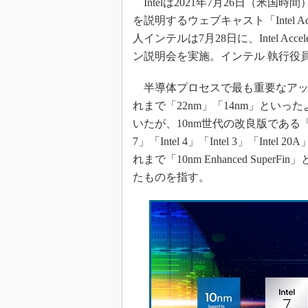
Intelは2021年7月26日（米
光伝送技
を説明するウェブキャスト「Intel A
“異端児
改革、執
人インテルは7月28日に、Intel A
ン説明会を実施。インテル 執行役
イノベー
JASA発
半導体プロセスで最も重要なアッ
IHSア
れまで「22nm」「14nm」とい
「英語に
いたが、10nm世代の改良版である「10
ための新
7」「Intel 4」「Intel 3」「Inte
れまで「10nm Enhanced Supe
たものを指す。