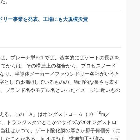
した。
ウンドリー事業を発表、工場にも大規模投資
、プレーナ型FETでは、基本的にはゲートの長さを
場してからは、その構造上の都合から、プロセスノード
になり、半導体メーカー／ファウンドリー各社がいうと
数字としては機能しているものの、物理的な長さを表す
ず、ブランド名やモデル名といったイメージに近いもの
－10
がいえる。この「A」はオングストローム（10
m／
 20Aは、トランジスタのどこかのサイズが20オングストロ
「当社はかつて、ゲート酸化膜の厚さが原子何個分（に
ことがある。Intel 20Aは、微細加工が進み、トラ