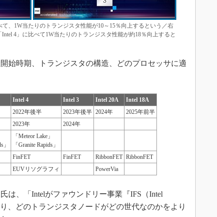
Fin」に比べて、1W当たりのトランジスタ性能が10～15％向上するという／右
、「Intel 4」に比べて1W当たりのトランジスタ性能が約18％向上すると
開始時期、トランジスタの構造、どのプロセッサに適
。
Intel 4
Intel 3
Intel 20A
Intel 18A
2022年後半
2023年後半
2024年
2025年前半
2023年
2024年
「Meteor Lake」
ids」
「Granite Rapids」
FinFET
FinFET
RibbonFET
RibbonFET
EUVリソグラフィ
PowerVia
「Intelがファウンドリー事業『IFS（Intel
始めるにあたり、どのトランジスタノードがどの世代なのかをより