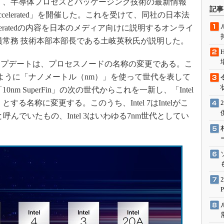
国時間）、半導体プロセスとパッケージング技術の最新情報
術を知る
記事
ccelerated」を開催した。これを受けて、同社の日本法
エンジニア”が仕掛けた社内
念の180日
cceleratedの内容を日本のメディア向けに説明するオンライ
員常務 技術本部本部長である土岐英秋氏が説明した。
ションは日本を救うのか
IoT通信
プデートは、プロセスノードの名称の変更である。こ
ナリスト「未来展望」
ったように「ナノメートル（nm）」を使って世代を表して
愛されないエンジニア」の
nm SuperFin」の次の世代からこれを一新し、「Intel
行動論
l 20A」とする名称に変更する。このうち、Intel 7はIntelがこ
rFin」と呼んでいたもの、Intel 3はいわゆる7nm世代としてい