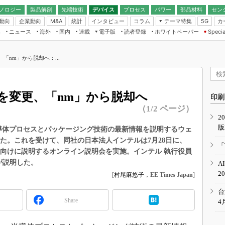
ノロジー
製品解剖
先端技術
デバイス
プロセス
パワー
部品材料
セン
動向
企業動向
統計
インタビュー
コラム
テーマ特集
カ
M&A
5G
ギー
ナログ
無線
集
ニュース
海外
国内
連載
電子版
読者登録
ホワイトペーパー
Specia
フィジカルAI
IoT・エッジコ
モリ
EXPO
Microchip情報
ストレージ通信
EE Times Japan×EDN Japan統合電
エッジAI
子版
I
SEMICON Japan
、「nm」から脱却へ：...
デバイス通信
パワーエレクトロニクス
電子ブックレット
イコン
CEATEC
のナノフォーカス
半導体後工程
GA
EdgeTech＋
業界スコープ
称を変更、「nm」から脱却へ
読者調査（EE Times Research）
印刷
TECHNO-FRONT
のエレ・組み込みプレイバ
（1/2 ページ）
カーボンニュートラル
2
人とくるま展
版
IoT
直前エンジニアの社会人大
間）、半導体プロセスとパッケージング技術の最新情報を説明するウェ
d」を開催した。これを受けて、同社の日本法人インテルは7月28日に、
電源設計（EDN Japan）
「
本のメディア向けに説明するオンライン説明会を実施。インテル 執行役員
数字」で回してみよう
エレクトロニクス入門（EDN
が説明した。
A
Japan）
ード ～Behind the
2
[
村尾麻悠子
，
EE Times Japan
]
rd
年で起こったこと、次の10年
台
こと
Share
4
で探るアジアの新トレンド