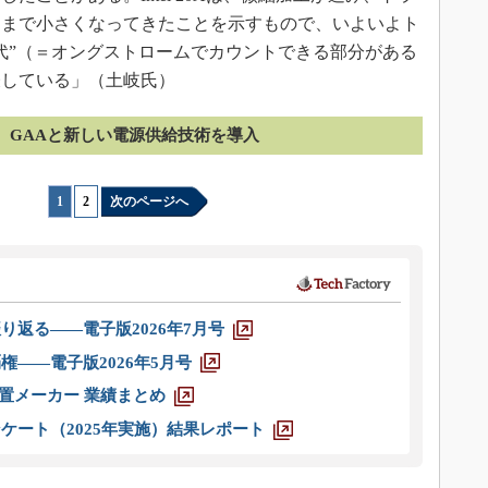
にまで小さくなってきたことを示すもので、いよいよト
代”（＝オングストロームでカウントできる部分がある
表している」（土岐氏）
GAAと新しい電源供給技術を導入
1
|
2
次のページへ
り返る――電子版2026年7月号
権――電子版2026年5月号
装置メーカー 業績まとめ
ケート（2025年実施）結果レポート