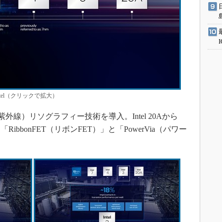
tel（クリックで拡大）
端紫外線）リソグラフィー技術を導入。Intel 20Aから
bbonFET（リボンFET）」と「PowerVia（パワー