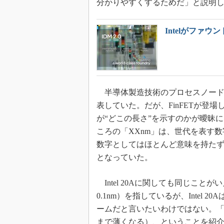
分かりやすくするためだ」と説明
Intelがファ
半導体製造技術のプロセスノードは
表していた。だが、FinFETが登
が“どこの長さ”を示すのかが曖昧
ころの「XXnm」は、世代を表す
数字としてはほとんど意味を持た
となっていた。
Intel 20Aに関しても同じこと
0.1nm）を指しているが、Intel
ームだと言いたいわけではない。
まで薄くなる）、ということを紹介した