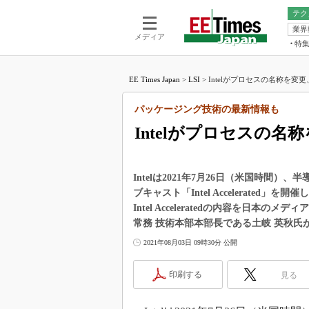
テク
業界
電池／エネル
ア
メディア
特
メ
福田昭の
LS
EE Times Japan
>
LSI
>
Intelがプロセスの名称を変更
福田昭の
マ
湯之上隆
パッケージング技術の最新情報も
FP
大山聡の
Intelがプロセスの名
大原雄介
ック
リタイア
Intelは2021年7月26日（米国時
学漂流記
ブキャスト「Intel Accelerate
Intel Acceleratedの内容を日
世界を「
常務 技術本部本部長である土岐 英秋氏
踊るバズワ
Buzzwo
2021年08月03日 09時30分 公開
この10
で起こる
印刷する
見る
製品分解