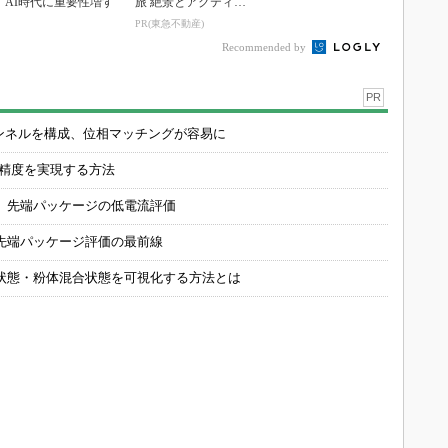
AI時代に重要性増す
旅 絶景とアクティビ
ティが揃う「ニセコ
PR(東急不動産)
東...
Recommended by
PR
チャンネルを構成、位相マッチングが容易に
の精度を実現する方法
 先端パッケージの低電流評価
先端パッケージ評価の最前線
状態・粉体混合状態を可視化する方法とは