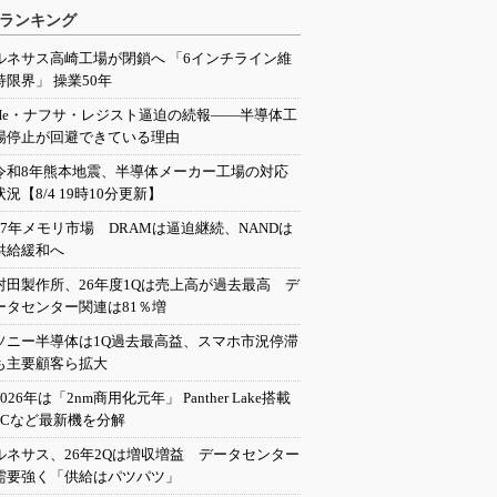
ランキング
ルネサス高崎工場が閉鎖へ 「6インチライン維
持限界」 操業50年
He・ナフサ・レジスト逼迫の続報――半導体工
場停止が回避できている理由
令和8年熊本地震、半導体メーカー工場の対応
状況【8/4 19時10分更新】
27年メモリ市場 DRAMは逼迫継続、NANDは
供給緩和へ
村田製作所、26年度1Qは売上高が過去最高 デ
ータセンター関連は81％増
ソニー半導体は1Q過去最高益、スマホ市況停滞
も主要顧客ら拡大
2026年は「2nm商用化元年」 Panther Lake搭載
PCなど最新機を分解
ルネサス、26年2Qは増収増益 データセンター
需要強く「供給はパツパツ」