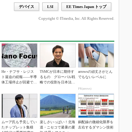
デバイス
LSI
EE Times Japan トップ
Copyright © ITmedia, Inc. All Rights Reserved.
He・ナフサ・レジス
TSMCが日本に期待す
arrowsの頑丈さがとん
ト逼迫の続報――半導
るもの グローバル戦
でもないレベルに
体工場停止が回避でき
略での役割を日本法人
ている理由
社長に聞く
PR(arrows)
ムーア氏も予見してい
楽しさいっぱい！北海
銅配線の微細化限界を
たチップレット集積
道・ニセコで避暑の夏
左右するダマシン技術