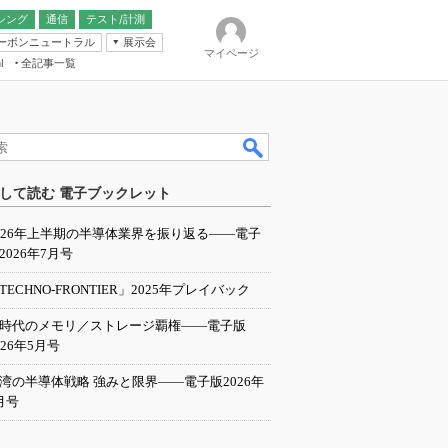
シング
通信
テスト/計測
ーボンニュートラル
展示会
マイページ
全記事一覧
l
ンピューティング
して読む 電子ブックレット
IER
026年上半期の半導体業界を振り返る――電子
2026年7月号
TECHNO-FRONTIER」2025年プレイバック
I時代のメモリ／ストレージ覇権――電子版
026年5月号
湾の半導体戦略 強みと限界――電子版2026年
月号