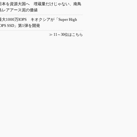
日本を資源大国へ 埋蔵量だけじゃない、南鳥
島レアアース泥の価値
最大1000万IOPS キオクシアが「Super High
IOPS SSD」第1弾を開発
≫
11～30位はこちら