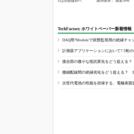
Dは供給緩和へ
維持限界」 操業50年
TechFactory ホワイトペーパー新着情報
DAQ用?Moduleで状態監視用の絶縁
計測器アプリケーションにおいて7.5桁
接合部の微小な抵抗変化をどう捉える？
微細配線間の絶縁劣化をどう捉える？ 
次世代電池の性能を担保する、電極表面