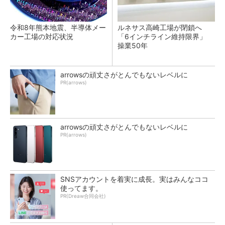
令和8年熊本地震、半導体メー
ルネサス高崎工場が閉鎖へ
カー工場の対応状況
「6インチライン維持限界」
操業50年
arrowsの頑丈さがとんでもないレベルに
PR(arrows)
arrowsの頑丈さがとんでもないレベルに
PR(arrows)
SNSアカウントを着実に成長。実はみんなココ
使ってます。
PR(Dreaw合同会社)