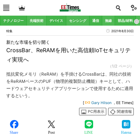
テクノロジー
先端技術
デバイス
センシング
通信
無線
部品/材料
特集
2021年8月30日
新たな市場を切り開く
CrossBar、ReRAMを用いた高信頼IoTセキュリテ
ィ実現へ
（1/2 ページ）
抵抗変化メモリ（ReRAM）を手掛けるCrossBarは、同社の技術
をReRAMベースのPUF（物理的複製防止機能）キーとして、ハ
ードウェアセキュリティアプリケーションで使用するために適用
するという。
[
Gary Hilson
，EE Times]
PC用表示
関連情報
Share
Post
LINE
Hatena