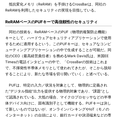
抵抗変化メモリ（ReRAM）を手掛けるCrossBarは、同社の
ReRAMを利用したセキュリティの実現を目指している。
ReRAMベースのPUFキーで高信頼性のセキュリティ
同社の技術を、ReRAMベースのPUF（物理的複製防止機能）
キーとして、ハードウェアセキュリティアプリケーションで使用
するために適用するという。このPUFキーは、セキュアなコンピ
ューティングアプリケーションの中で生成することが可能だ。同
社のCEO（最高経営責任者）を務めるMark Davis氏は、米国EE
Timesの電話インタビューの中で、「CrossBarの技術はこれま
で、不揮発性半導体メモリとして使われてきたが、そこから脱却
することにより、新たな市場を切り開いていく」と述べている。
PUFは、特定の入力／状況を対象として、物理的に定義され
た“デジタル指紋”出力を提供する物理的対象であり、“課題”とし
て認識されている。大抵の場合、マイクロプロセッサなどの半導
体デバイス向けに、固有識別子として機能する。PUFキーは決し
て新しいものではないが、オンラインバンキングやIoT（モノの
インターネット）の台頭により、銀行カードや決済端末などの専