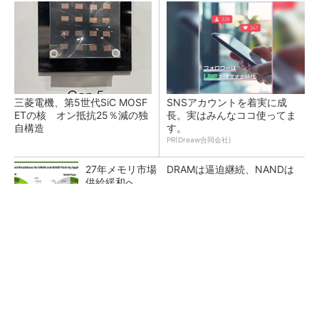
三菱電機、第5世代SiC MOSF
SNSアカウントを着実に成
ETの核 オン抵抗25％減の独
長。実はみんなココ使ってま
自構造
す。
PR(Dreaw合同会社)
27年メモリ市場 DRAMは逼迫継続、NANDは
供給緩和へ
マイクロン、AI需要で広島工場増強へ起工式
1.5兆円投資
中国最大のDRAMメーカーCXMTがIPOへ 増