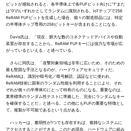
ビットが感知されると、各半導体上で各PUFビット向けに“1”また
は“0”のいずれかとしてランダムに識別される。IoTチップで256
ReRAM PUFビットを生成した場合、個々の製造部品には、特定
の半導体チップ専用の256ビットキーが含まれることになる。
Davis氏は、「現在、膨大な数のコネクテッドデバイスや自動
装置が存在することから、ReRAM PUFキーには強力な市場が広
がっているといえる」と述べている。
さらに同氏は、「攻撃対象領域は非常に広いため、そのための
最も堅固な手法となるのが、ハードウェアセキュリティだ。
ReRAMは、識別や暗号化／暗号解読、認証などに使われ、
ReRAM技術に固有のランダム性能を利用することにより、それ
ぞれが個々の半導体ICにとって特有のものになる。重要なのは、
業界標準のランダム性テストに準拠した、完全にランダムなキー
を確保することだ」と述べる。この他にもPUFの重要な特徴とし
て、複製が不可能であるという点がある。
ハッカーは、脆弱性が1つでも存在すれば、複雑なシステムに
アクセスすることができる。このため現在、ハードウェアに組み