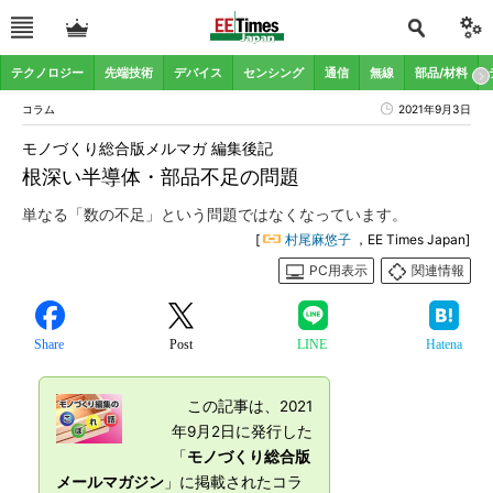
テクノロジー
先端技術
デバイス
センシング
通信
無線
部品/材料
コラム
2021年9月3日
モノづくり総合版メルマガ 編集後記
根深い半導体・部品不足の問題
単なる「数の不足」という問題ではなくなっています。
[
村尾麻悠子
，EE Times Japan]
PC用表示
関連情報
Share
Post
LINE
Hatena
この記事は、2021
年9月2日に発行した
「
モノづくり総合版
メールマガジン
」に掲載されたコラ