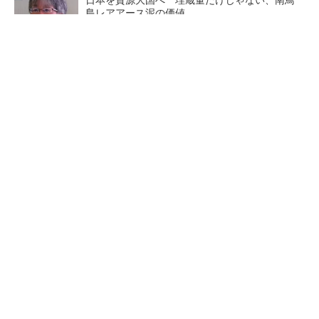
島レアアース泥の価値
三菱電機、第5世代SiC MOSFETの核 オン抵
抗25％減の独自構造
マイクロン、AI需要で広島工場増強へ起工式
1.5兆円投資
中国最大のDRAMメーカーCX
商社が見る激動の半導体市