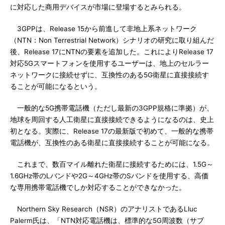
に対応した商用デバイスが市場に登場するとみられる。
3GPPは、Release 15から前進して非地上系ネットワーク
（NTN：Non Terrestrial Network）シナリオの研究に取り組んだ
後、Release 17にNTNの要素を追加した。これによりRelease 17
対応5Gスマートフォンを使用するユーザーは、地上のセルラー
ネットワークに接続せずに、互換性のある5G衛星に直接接続す
ることが可能になるという。
一般的な5G携帯電話機（ただし最新の3GPP規格に準拠）が、
地球を周回する人工衛星に直接接続できるようになるのは、史上
初となる。実際に、Release 17の最新版で初めて、一般的な携帯
電話機が、互換性のある衛星に直接接続することが可能になる。
これまで、数百マイル離れた衛星に接続するためには、1.5G～
1.6GHz帯のLバンドや2G～4GHz帯のSバンドを使用する、高価
な専用携帯電話機でしか対応することができなかった。
Northern Sky Research（NSR）のアナリストであるLluc
Palerm氏は、「NTN対応電話機は、標準的な5G周波数（サブ