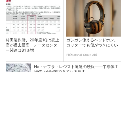
村田製作所、26年度1Qは売上
ガシガシ使えるヘッドホン。
高が過去最高 データセンタ
カッターでも傷がつきにくい
ー関連は81％増
PR(Marshall Group AB)
He・ナフサ・レジスト逼迫の続報――半導体工
場停止が回避できている理由
ソニー半導体は1Q過去最高益、スマホ市況停滞
も主要顧客ら拡大
マイクロン、AI需要で広島工場増強へ起工式