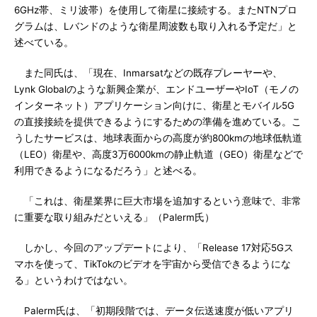
6GHz帯、ミリ波帯）を使用して衛星に接続する。またNTNプロ
グラムは、Lバンドのような衛星周波数も取り入れる予定だ」と
述べている。
また同氏は、「現在、Inmarsatなどの既存プレーヤーや、
Lynk Globalのような新興企業が、エンドユーザーやIoT（モノの
インターネット）アプリケーション向けに、衛星とモバイル5G
の直接接続を提供できるようにするための準備を進めている。こ
うしたサービスは、地球表面からの高度が約800kmの地球低軌道
（LEO）衛星や、高度3万6000kmの静止軌道（GEO）衛星などで
利用できるようになるだろう」と述べる。
「これは、衛星業界に巨大市場を追加するという意味で、非常
に重要な取り組みだといえる」（Palerm氏）
しかし、今回のアップデートにより、「Release 17対応5Gス
マホを使って、TikTokのビデオを宇宙から受信できるようにな
る」というわけではない。
Palerm氏は、「初期段階では、データ伝送速度が低いアプリ