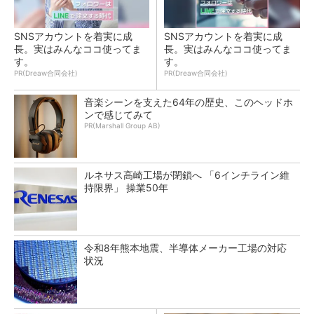
SNSアカウントを着実に成
SNSアカウントを着実に成
長。実はみんなココ使ってま
長。実はみんなココ使ってま
す。
す。
PR(Dreaw合同会社)
PR(Dreaw合同会社)
音楽シーンを支えた64年の歴史、このヘッドホ
ンで感じてみて
PR(Marshall Group AB)
ルネサス高崎工場が閉鎖へ 「6インチライン維
持限界」 操業50年
令和8年熊本地震、半導体メーカー工場の対応
状況