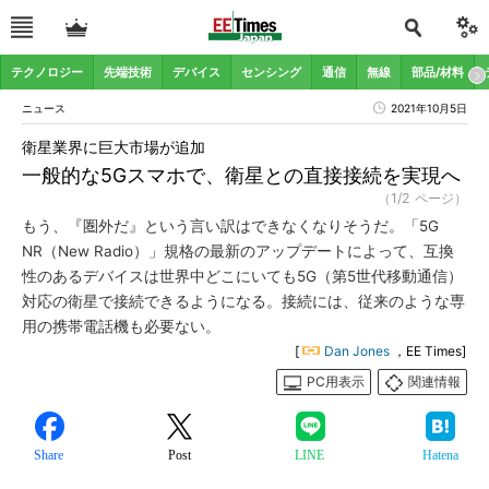
テクノロジー
先端技術
デバイス
センシング
通信
無線
部品/材料
ニュース
2021年10月5日
衛星業界に巨大市場が追加
一般的な5Gスマホで、衛星との直接接続を実現へ
（1/2 ページ）
もう、『圏外だ』という言い訳はできなくなりそうだ。「5G
NR（New Radio）」規格の最新のアップデートによって、互換
性のあるデバイスは世界中どこにいても5G（第5世代移動通信）
対応の衛星で接続できるようになる。接続には、従来のような専
用の携帯電話機も必要ない。
[
Dan Jones
，EE Times]
PC用表示
関連情報
Share
Post
LINE
Hatena