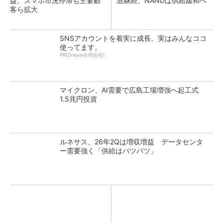
益、スマホ市況停滞も主要顧
迫継続、NANDは供給緩和へ
客ら拡大
SNSアカウントを着実に成長。実はみんなココ
使ってます。
PR(Dreaw合同会社)
マイクロン、AI需要で広島工場増強へ起工式
1.5兆円投資
ルネサス、26年2Qは増収増益 データセンタ
ー需要強く「供給はパツパツ」