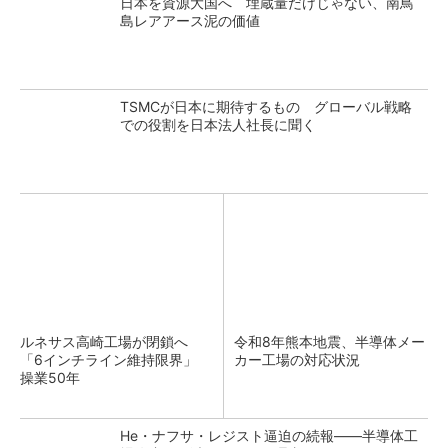
日本を資源大国へ 埋蔵量だけじゃない、南鳥
島レアアース泥の価値
TSMCが日本に期待するもの グローバル戦略
での役割を日本法人社長に聞く
ルネサス高崎工場が閉鎖へ
令和8年熊本地震、半導体メー
「6インチライン維持限界」
カー工場の対応状況
操業50年
He・ナフサ・レジスト逼迫の続報――半導体工