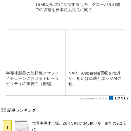
TSMCが日本に期待するもの グローバル戦略
での役割を日本法人社長に聞く
半導体製品の信頼性とサプラ
NXP、Ambarella買収を検討
イチェーンにおけるトレーサ
か 狙いは車載とエッジAI強
ビリティの重要性（後編）
化
Recommended by
記事ランキング
世界半導体市場、26年5月は1345億ドル 前年の2.2倍
に