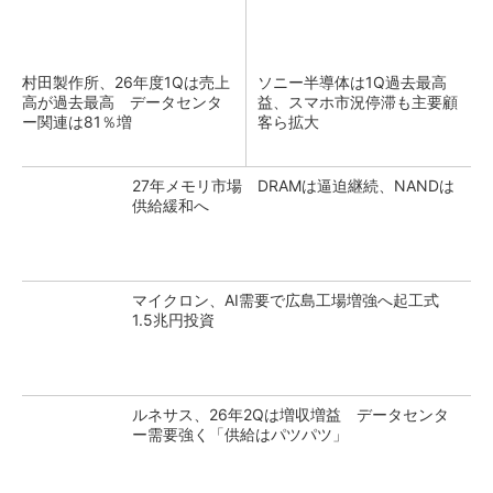
村田製作所、26年度1Qは売上
ソニー半導体は1Q過去最高
高が過去最高 データセンタ
益、スマホ市況停滞も主要顧
ー関連は81％増
客ら拡大
27年メモリ市場 DRAMは逼迫継続、NANDは
供給緩和へ
マイクロン、AI需要で広島工場増強へ起工式
1.5兆円投資
ルネサス、26年2Qは増収増益 データセンタ
ー需要強く「供給はパツパツ」