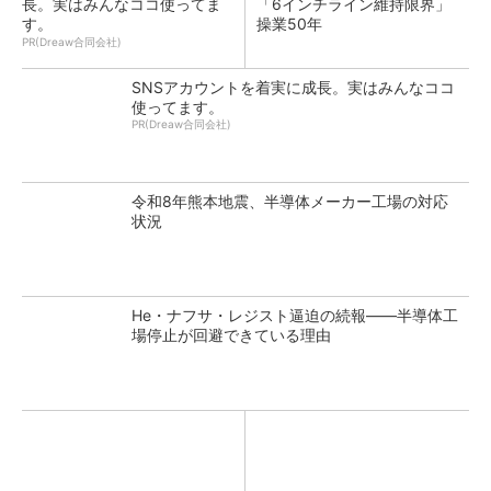
長。実はみんなココ使ってま
「6インチライン維持限界」
す。
操業50年
PR(Dreaw合同会社)
SNSアカウントを着実に成長。実はみんなココ
使ってます。
PR(Dreaw合同会社)
令和8年熊本地震、半導体メーカー工場の対応
状況
He・ナフサ・レジスト逼迫の続報――半導体工
場停止が回避できている理由