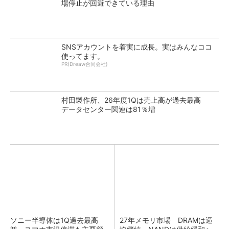
場停止が回避できている理由
SNSアカウントを着実に成長。実はみんなココ
使ってます。
PR(Dreaw合同会社)
村田製作所、26年度1Qは売上高が過去最高
データセンター関連は81％増
ソニー半導体は1Q過去最高
27年メモリ市場 DRAMは逼