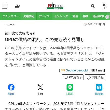
テクノロジー
先端技術
デバイス
センシング
通信
無線
部品/材料
ニュース
2021年12月2日
前年比で大幅成長も
GPUの供給の混乱、この先も続く見通し
GPUの供給ネットワークは、2021年第3四半期もジェットコース
ターのような混乱が続いている。ある業界アナリストは、「ジャ
ストインタイムの在庫管理に過度に依存していることがこの混乱
を招いた」と指摘している。
[
George Leopold
，EE Times]
PC用表示
関連情報
Share
Post
LINE
Hatena
GPUの供給ネットワークは、2021年第3四半期もジェットコー
スターのような混乱が続いている。ある業界アナリストは、「ジ