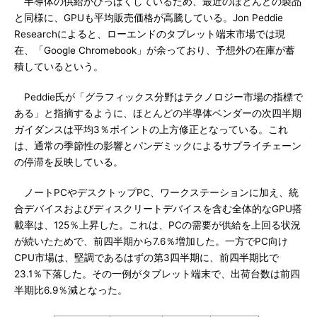
半導体の供給がひっぱくしているため、最近のほとんどの製品
と同様に、GPUも平均販売価格が高騰している。Jon Peddie
Researchによると、ローエンドのタブレット端末市場では現
在、「Google Chromebook」が余っており、予想外の在庫が蓄
積しているという。
Peddie氏が「グラフィックス分野はテクノロジー市場の指標で
ある」と指摘するように、ほとんどの半導体ベンダーの次四半期
ガイダンスは平均3％ポイントの上方修正となっている。これ
は、通常の季節性の影響とパンデミックによるサプライチェーン
の停滞を反映している。
ノートPCやデスクトップPC、ワークステーションに加え、統
合デバイスおよびディスクリートデバイスを含む全体的なGPU搭
載率は、125％上昇した。これは、PCの需要が供給を上回る状況
が続いたためで、前四半期から7.6％増加した。一方でPC向け
CPU市場は、堅調であるはずの第3四半期に、前四半期比で
23.1％下落した。その一例がタブレット端末で、出荷台数は前四
半期比6.9％減となった。