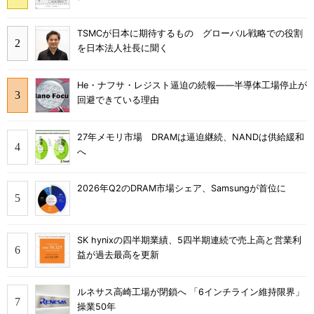
TSMCが日本に期待するもの グローバル戦略での役割
を日本法人社長に聞く
He・ナフサ・レジスト逼迫の続報――半導体工場停止が
回避できている理由
27年メモリ市場 DRAMは逼迫継続、NANDは供給緩和
へ
2026年Q2のDRAM市場シェア、Samsungが首位に
SK hynixの四半期業績、5四半期連続で売上高と営業利
益が過去最高を更新
ルネサス高崎工場が閉鎖へ 「6インチライン維持限界」
操業50年