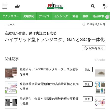
テクノロジー
先端技術
デバイス
センシング
通信
無線
部品/材料
ニュース
2021年12月14日
産総研が作製、動作実証にも成功
ハイブリッド型トランジスタ、GaNとSiCを一体化
記事を見る
関連記事
6 Articles
産総研ら、140GHz帯メタサーフェス反射板
読む
を開発
酸化物系全固体電池向けの高容量正極と負極
読む
を開発
産総研ら、金属と接着剤の剥離過程を実時間
読む
で観察