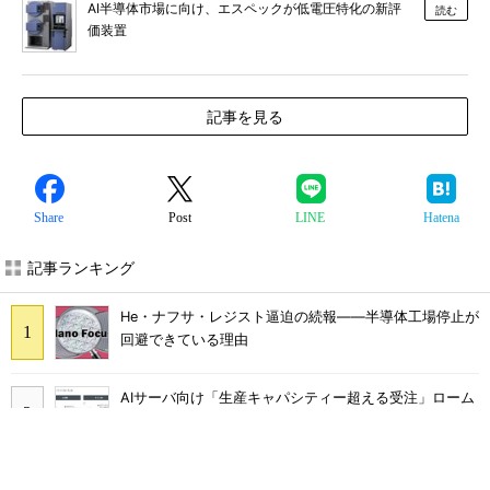
AI半導体市場に向け、エスペックが低電圧特化の新評
読む
価装置
記事を見る
Share
Post
LINE
Hatena
記事ランキング
He・ナフサ・レジスト逼迫の続報――半導体工場停止が
回避できている理由
AIサーバ向け「生産キャパシティー超える受注」ローム
27年メモリ市場 DRAMは逼迫継続、NANDは供給緩和