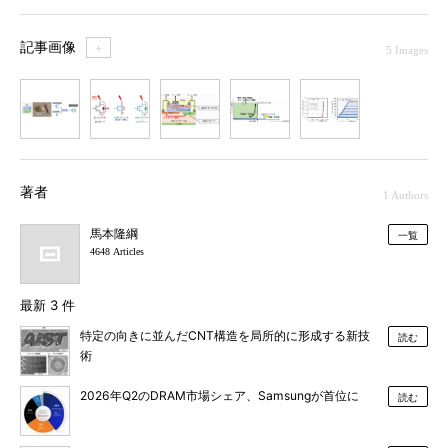
記事画像
＋
5 Images
1
2
3
4
5
著者
1 Authors
馬本隆綱
一覧
4648 Articles
最新 3 件
特定の向きに並んだCNT構造を局所的に形成する新技
読む
術
2026年Q2のDRAM市場シェア、Samsungが首位に
読む