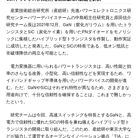
産業技術総合研究所（産総研）先進パワーエレクトロニクス研
究センターパワーデバイスチームの中島昭主任研究員と原田信介
研究チーム長は2021年12月、GaN（窒化ガリウム）を用いたトラ
ンジスタとSiC（炭化ケイ素）を用いたPNダイオードをモノリシ
ックに集積したハイブリッド型トランジスタを作製し、動作実証
に成功したと発表した。GaNとSiCの特長である、低オン抵抗と
非破壊降伏の両立を可能とした。
電力変換器に用いられるパワートランジスタは、高い性能と効
率のさらなる改善、小型化、高い信頼性などを実現するため、ワ
イドバンドギャップ半導体を用いたパワーデバイスの開発が進
む。ただ、GaNやSiCはそれぞれ特性が異なるため、さまざまな
用途向けで、十分な信頼性を確保することは、これまで難しかっ
たという。
研究チームは今回、高速スイッチングを特長とするGaNと、高
電力で信頼性に優れたSiCの特長を兼ね備えるハイブリッド型ト
ランジスタの開発に取り組んだ。このため、産総研や東京大学な
どが協力して運営するオープンなイノベーション拠点「TIA」に