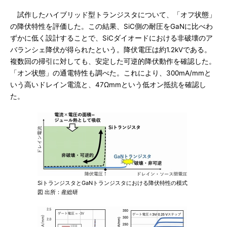
試作したハイブリッド型トランジスタについて、「オフ状態」
の降伏特性を評価した。この結果、SiC側の耐圧をGaNに比べわ
ずかに低く設計することで、SiCダイオードにおける非破壊のア
バランシェ降伏が得られたという。降伏電圧は約1.2kVである。
複数回の掃引に対しても、安定した可逆的降伏動作を確認した。
「オン状態」の通電特性も調べた。これにより、300mA/mmと
いう高いドレイン電流と、47Ωmmという低オン抵抗を確認し
た。
SiトランジスタとGaNトランジスタにおける降伏特性の模式
図 出所：産総研