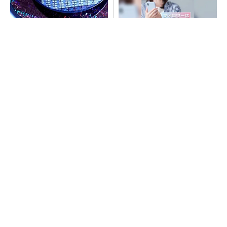
令和8年熊本地震、半導体メー
SNSアカウントを着実に成
カー工場の対応状況
長。実はみんなココ使ってま
す。
PR(Dreaw合同会社)
SNSアカウントを着実に成長。実はみんなココ
使ってます。
PR(Dreaw合同会社)
ルネサス高崎工場が閉鎖へ 「6インチライン維
持限界」 操業50年
村田製作所、26年度1Qは売上高が過去最高
データセンター関連は81％増