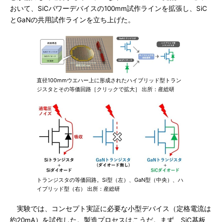
おいて、SiCパワーデバイスの100mm試作ラインを拡張し、SiC
とGaNの共用試作ラインを立ち上げた。
直径100mmウエハー上に形成されたハイブリッド型トラン
ジスタとその等価回路［クリックで拡大］ 出所：産総研
トランジスタの等価回路。Si型（左）、GaN型（中央）、ハ
イブリッド型（右） 出所：産総研
実験では、コンセプト実証に必要な小型デバイス（定格電流は
約20mA）を試作した。製造プロセスはこうだ。まず、SiC基板