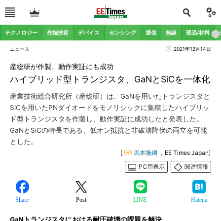
テクノロジー
先端技術
デバイス
センシング
通信
無線
部品/材料
ニュース
2021年12月14日
産総研が作製、動作実証にも成功
ハイブリッド型トランジスタ、GaNとSiCを一体化
産業技術総合研究所（産総研）は、GaNを用いたトランジスタと
SiCを用いたPNダイオードをモノリシックに集積したハイブリッ
ド型トランジスタを作製し、動作実証に成功したと発表した。
GaNとSiCの特長である、低オン抵抗と非破壊降伏の両立を可能
とした。
[
馬本隆綱
，EE Times Japan]
PC用表示
関連情報
Share
Post
LINE
Hatena
GaNトランジスタにおける耐圧破壊の課題を解決