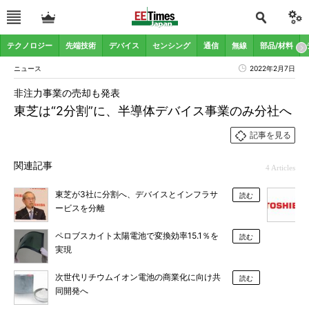
テクノロジー
先端技術
デバイス
センシング
通信
無線
部品/材料
ニュース
2022年2月7日
非注力事業の売却も発表
東芝は“2分割”に、半導体デバイス事業のみ分社へ
記事を見る
関連記事
4 Articles
東芝が3社に分割へ、デバイスとインフラサ
読む
ービスを分離
ペロブスカイト太陽電池で変換効率15.1％を
読む
実現
次世代リチウムイオン電池の商業化に向け共
読む
同開発へ