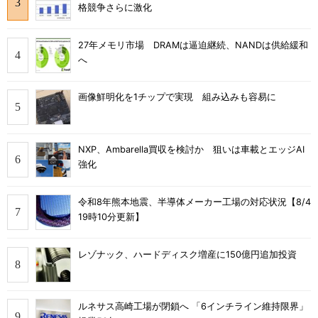
格競争さらに激化
27年メモリ市場 DRAMは逼迫継続、NANDは供給緩和
へ
画像鮮明化を1チップで実現 組み込みも容易に
NXP、Ambarella買収を検討か 狙いは車載とエッジAI
強化
令和8年熊本地震、半導体メーカー工場の対応状況【8/4
19時10分更新】
レゾナック、ハードディスク増産に150億円追加投資
ルネサス高崎工場が閉鎖へ 「6インチライン維持限界」