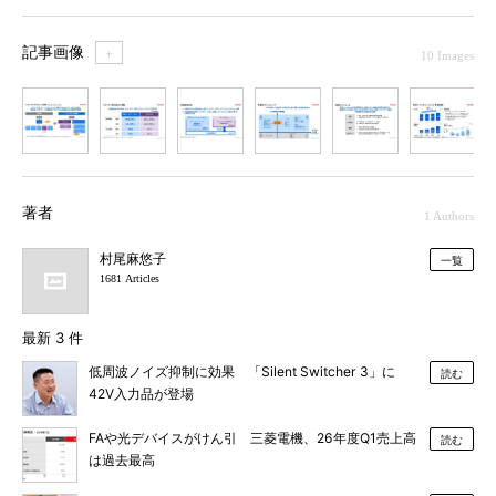
記事画像
＋
10 Images
1
2
3
4
5
6
7
著者
1 Authors
村尾麻悠子
一覧
1681 Articles
最新 3 件
低周波ノイズ抑制に効果 「Silent Switcher 3」に
読む
42V入力品が登場
FAや光デバイスがけん引 三菱電機、26年度Q1売上高
読む
は過去最高