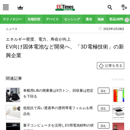
テクノロジー
先端技術
デバイス
センシング
通信
無線
部品/材料
ニュース
2022年2月28日
エネルギー密度、電力、寿命が向上
EV向け固体電池など開発へ、「3D電極技術」の新
興企業
記事を見る
関連記事
6 Articles
車載用LiBの廃棄量は9万トン、回収量は想定
読む
を下回る
低抵抗で高い透過率の透明導電フィルムを商
読む
品化
量子コンピュータを活用しEV用電池材料の研
読む