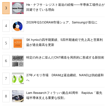
He・ナフサ・レジスト逼迫の続報――半導体工場停止が
回避できている理由
2026年Q2のDRAM市場シェア、Samsungが首位に
SK hynixの四半期業績、5四半期連続で売上高と営業利
益が過去最高を更新
特定の向きに並んだCNT構造を局所的に形成する新技術
27年メモリ市場 DRAMは逼迫継続、NANDは供給緩和
へ
Lam Researchフィラッハ拠点40周年 Rapidus「最先
端半導体支える重要な役割」