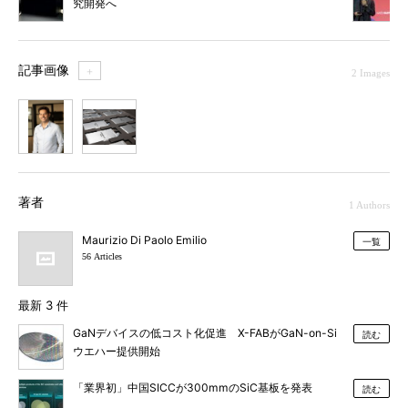
究開発へ
記事画像
＋
2 Images
1
2
著者
1 Authors
Maurizio Di Paolo Emilio
一覧
56 Articles
最新 3 件
GaNデバイスの低コスト化促進 X-FABがGaN-on-Si
読む
ウエハー提供開始
「業界初」中国SICCが300mmのSiC基板を発表
読む