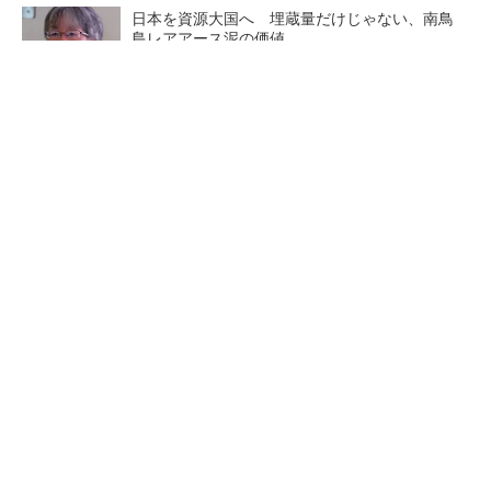
日本を資源大国へ 埋蔵量だけじゃない、南鳥
島レアアース泥の価値
三菱電機、第5世代SiC MOSFETの核 オン抵
抗25％減の独自構造
マイクロン、AI需要で広島工場増強へ起工式
1.5兆円投資