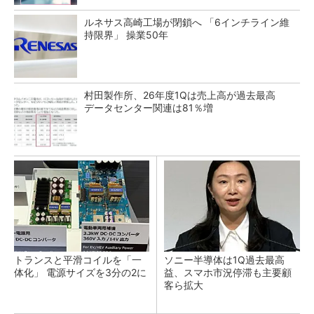
ルネサス高崎工場が閉鎖へ 「6インチライン維
持限界」 操業50年
村田製作所、26年度1Qは売上高が過去最高
データセンター関連は81％増
トランスと平滑コイルを「一
ソニー半導体は1Q過去最高
体化」 電源サイズを3分の2に
益、スマホ市況停滞も主要顧
客ら拡大