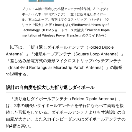
プリント基板に形成した小型アンテナの試作例。左上はダイ
ポール（八木・宇田アンテナ）、左下は折り返しダイポー
ル、右上はループ、右下はマクロストリップ（パッチ）［ク
リックで拡大］ 出所：imecおよびEindhoven University of
Technology（IEDMショートコースの講演「Practical Imple
mentation of Wireless Power Transfer」のスライドから）
以下は、「折り返しダイポールアンテナ（Folded Dipole
Antenna）」「矩形ループアンテナ（Square Loop Antenna）」
「差し込み給電方式の矩形マイクロストリップパッチアンテナ
（Inset-Fed Rectangular Microstrip Patch Antenna）」の順番
で説明する。
設計の自由度を拡大した折り返しダイポール
「折り返しダイポールアンテナ（Folded Dipole Antenna）」
は、2本の細長いダイポールアンテナを平行にならべて両端を接
続した形状をしている。ダイポールアンテナよりも寸法設計の自
由度が大きい。また入力インピーダンスはダイポールアンテナの
約4倍と高い。