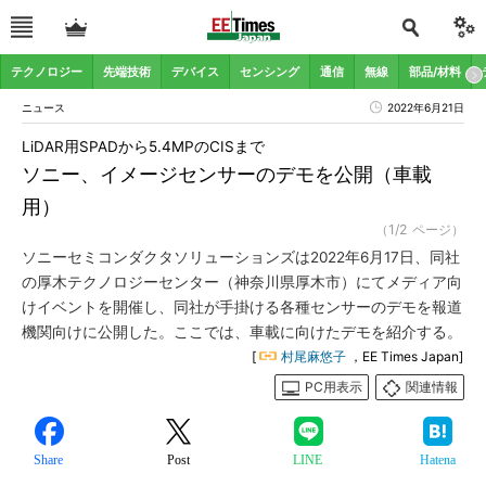
テクノロジー
先端技術
デバイス
センシング
通信
無線
部品/材料
ニュース
2022年6月21日
LiDAR用SPADから5.4MPのCISまで
ソニー、イメージセンサーのデモを公開（車載
用）
（1/2 ページ）
ソニーセミコンダクタソリューションズは2022年6月17日、同社
の厚木テクノロジーセンター（神奈川県厚木市）にてメディア向
けイベントを開催し、同社が手掛ける各種センサーのデモを報道
機関向けに公開した。ここでは、車載に向けたデモを紹介する。
[
村尾麻悠子
，EE Times Japan]
PC用表示
関連情報
Share
Post
LINE
Hatena