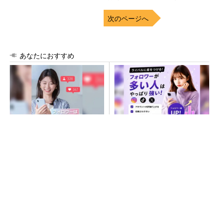
次のページへ
あなたにおすすめ
SNSアカウントを着実に成
SNSアカウントを着実に成
長。実はみんなココ使ってま
長。実はみんなココ使ってま
す。
す。
PR(Dreaw合同会社)
PR(Dreaw合同会社)
ソニー半導体は1Q過去最高益、スマホ市況停滞
も主要顧客ら拡大