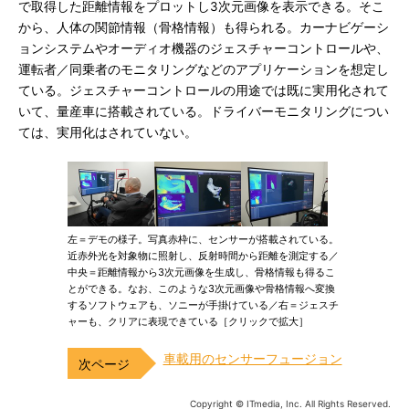
で取得した距離情報をプロットし3次元画像を表示できる。そこ
から、人体の関節情報（骨格情報）も得られる。カーナビゲーシ
ョンシステムやオーディオ機器のジェスチャーコントロールや、
運転者／同乗者のモニタリングなどのアプリケーションを想定し
ている。ジェスチャーコントロールの用途では既に実用化されて
いて、量産車に搭載されている。ドライバーモニタリングについ
ては、実用化はされていない。
左＝デモの様子。写真赤枠に、センサーが搭載されている。
近赤外光を対象物に照射し、反射時間から距離を測定する／
中央＝距離情報から3次元画像を生成し、骨格情報も得るこ
とができる。なお、このような3次元画像や骨格情報へ変換
するソフトウェアも、ソニーが手掛けている／右＝ジェスチ
ャーも、クリアに表現できている［クリックで拡大］
車載用のセンサーフュージョン
Copyright © ITmedia, Inc. All Rights Reserved.