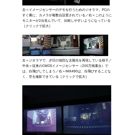
左＝イメージセンサーのデモを行うためのジオラマ。PCの
すぐ裏に、カメラが複数台設置されている／右＝このように
モニターが2台並んでいて、比較しやすいようになっている
［クリックで拡大］
左＝ジオラマで、夕日の強烈な太陽光を再現している様子／
中央＝従来のCMOSイメージセンサー（200万画素台）で
は、白飛びしてしまう／右＝IMX490は、白飛びすることな
く、空を撮影できている［クリックで拡大］