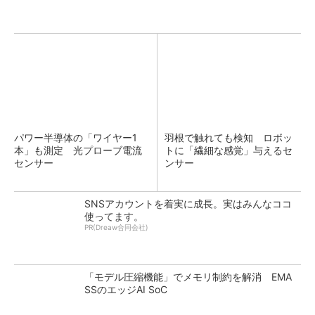
パワー半導体の「ワイヤー1
羽根で触れても検知 ロボッ
本」も測定 光プローブ電流
トに「繊細な感覚」与えるセ
センサー
ンサー
SNSアカウントを着実に成長。実はみんなココ
使ってます。
PR(Dreaw合同会社)
「モデル圧縮機能」でメモリ制約を解消 EMA
SSのエッジAI SoC