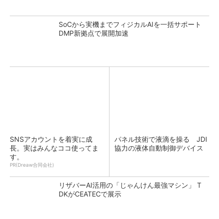
SoCから実機までフィジカルAIを一括サポート
DMP新拠点で展開加速
SNSアカウントを着実に成
パネル技術で液滴を操る JDI
長。実はみんなココ使ってま
協力の液体自動制御デバイス
す。
PR(Dreaw合同会社)
リザバーAI活用の「じゃんけん最強マシン」 T
DKがCEATECで展示