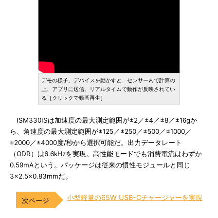
デモの様子。デバイスを動かすと、センサー内で計算の
上、アプリに送信。リアルタイムで動作が反映されてい
る［クリックで動画再生］
ISM330ISは加速度の最大測定範囲が±2／±4／±8／±16gか
ら、角速度の最大測定範囲が±125／±250／±500／±1000／
±2000／±4000度/秒から選択可能だ。出力データレート
（ODR）は6.6kHzを実現。高性能モードでも消費電流はわずか
0.59mAという。パッケージは従来の慣性モジュールと同じ
3×2.5×0.83mmだ。
小型軽量の65W USB-Cチャージャーを実現