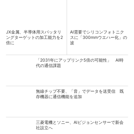
JX金属、半導体用スパッタリ
AI需要でシリコンフォトニク
ングターゲットの加工能力を2
スに「300mmウエハー化」の
倍に
波
「2031年にアップリンク5倍の可能性」 AI時
代の通信課題
無線チップ不要、「音」でデータを送受信 既
存機器に通信機能を追加
三菱電機とソニー、AIビジョンセンサーで新会
社設立へ