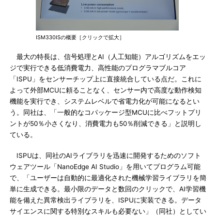
ISM330ISの概要［クリックで拡大］
最大の特長は、信号処理とAI（人工知能）アルゴリズムをエッ
ジで実行できる低消費電力、高性能のプログラマブルコア
「ISPU」をセンサーチップ上に直接統合している点だ。これに
よって外部MCUに頼ることなく、センサー内で高度な動作検知
機能を実行でき、システムレベルで省電力化が可能になるとい
う。同社は、「一般的なコパッケージ型MCUに比べフットプリ
ントが50％小さくなり、消費電力も50％削減できる」と説明し
ている。
ISPUは、同社のAIライブラリを迅速に開発するためのソフト
ウェアツール「NanoEdge AI Studio」を用いてプログラム可能
で、「ユーザーは自動的に最適化された機械学習ライブラリを簡
単に生成できる。最小限のデータと数回のクリックで、AI学習機
能を備えた異常検出ライブラリを、ISPUに実装できる。データ
サイエンスに関する特別なスキルも必要ない」（同社）としてい