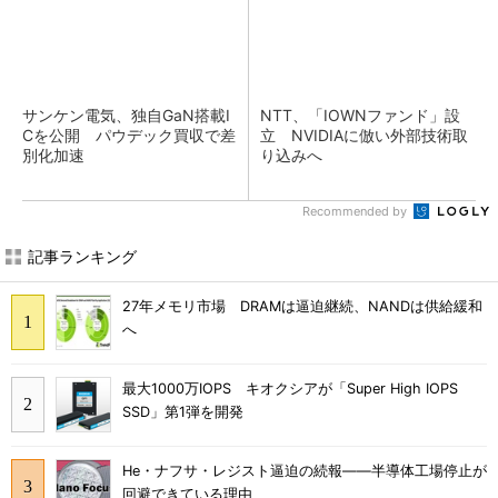
サンケン電気、独自GaN搭載I
NTT、「IOWNファンド」設
Cを公開 パウデック買収で差
立 NVIDIAに倣い外部技術取
別化加速
り込みへ
Recommended by
記事ランキング
27年メモリ市場 DRAMは逼迫継続、NANDは供給緩和
へ
最大1000万IOPS キオクシアが「Super High IOPS
SSD」第1弾を開発
He・ナフサ・レジスト逼迫の続報――半導体工場停止が
回避できている理由