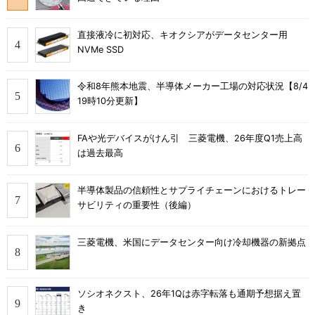
直接液冷に初対応、キオクシアがデータセンター用
NVMe SSD
令和8年熊本地震、半導体メーカー工場の対応状況【8/4
19時10分更新】
FAや光デバイスがけん引 三菱電機、26年度Q1売上高
は過去最高
半導体製品の信頼性とサプライチェーンにおけるトレー
サビリティの重要性（後編）
三菱電機、米国にデータセンター向け冷却機器の新拠点
ソシオネクスト、26年1Qは赤字転落も通期予想据え置
き