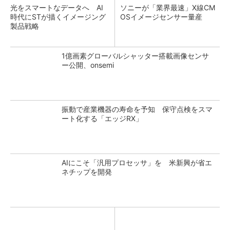
光をスマートなデータへ AI
ソニーが「業界最速」X線CM
時代にSTが描くイメージング
OSイメージセンサー量産
製品戦略
1億画素グローバルシャッター搭載画像センサ
ー公開、onsemi
振動で産業機器の寿命を予知 保守点検をスマ
ート化する「エッジRX」
AIにこそ「汎用プロセッサ」を 米新興が省エ
ネチップを開発