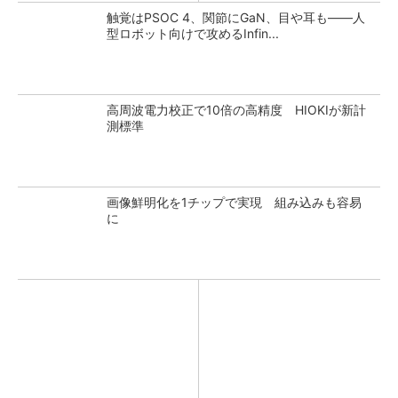
触覚はPSOC 4、関節にGaN、目や耳も――人
型ロボット向けで攻めるInfin...
高周波電力校正で10倍の高精度 HIOKIが新計
測標準
画像鮮明化を1チップで実現 組み込みも容易
に