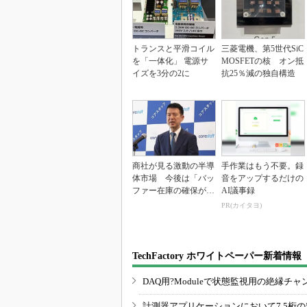
トランスと平滑コイル
三菱電機、第5世代SiC
を「一体化」 電源サ
MOSFETの核 オン抵
イズを3分の2に
抗25％減の独自構造
商社が見る激動の半導
手作業はもう不要。録
体市場 今後は「バッ
音をアップするだけの
ファー在庫の確保が重
AI議事録
要に」
PR(カイタヨ)
TechFactory ホワイトペーパー新着情報
DAQ用?Moduleで状態監視用の絶縁
計測器アプリケーションにおいて7.5桁