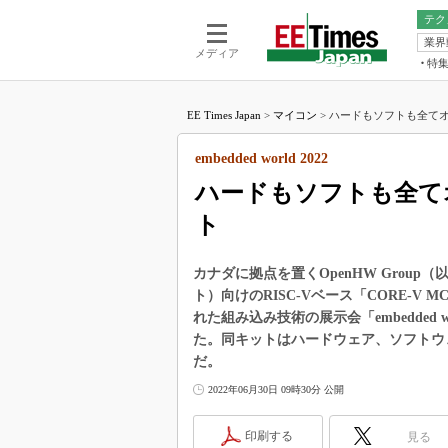
テク
業界
電池／エネル
ア
メディア
特
メ
福田昭の
LS
EE Times Japan
>
マイコン
>
ハードもソフトも全てオー
福田昭の
マ
湯之上隆
embedded world 2022
FP
大山聡の
ハードもソフトも全てオ
大原雄介
ト
ック
リタイア
学漂流記
カナダに拠点を置くOpenHW Group（
ト）向けのRISC-Vベース「CORE-
世界を「
れた組み込み技術の展示会「embedded w
踊るバズワ
た。同キットはハードウェア、ソフトウ
Buzzwo
だ。
この10
2022年06月30日 09時30分 公開
で起こる
製品分解
印刷する
見る