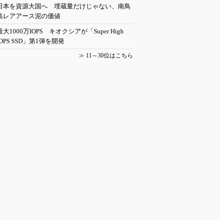
日本を資源大国へ 埋蔵量だけじゃない、南鳥
島レアアース泥の価値
最大1000万IOPS キオクシアが「Super High
IOPS SSD」第1弾を開発
≫
11～30位はこちら