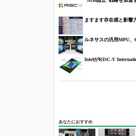
“Arm阻止”戦略を加速する
ますます存在感と影響力
ルネサスの汎用MPU、6
IntelがRISC-V Int
あなたにおすすめ