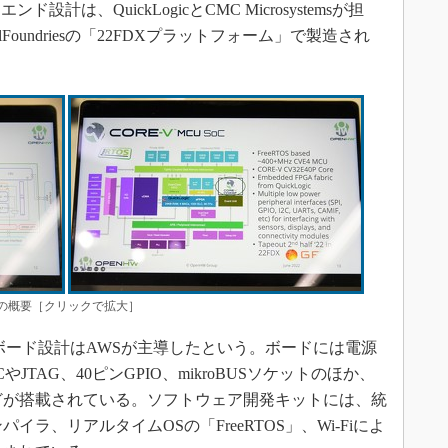
は、QuickLogicとCMC Microsystemsが担
alFoundriesの「22FDXプラットフォーム」で製造され
MCUの概要［クリックで拡大］
CBボード設計はAWSが主導したという。ボードには電源
やJTAG、40ピンGPIO、mikroBUSソケットのほか、
モジュールなどが搭載されている。ソフトウェア開発キットには、統
ラ、リアルタイムOSの「FreeRTOS」、Wi-Fiによ