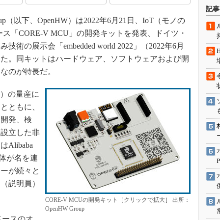
術を知る
記事
エンジニア”が仕掛けた社内
p（以下、OpenHW）は2022年6月21日、IoT（モノの
念の180日
ース「CORE-V MCU」の開発キットを発表、ドイツ・
ションは日本を救うのか
示会「embedded world 2022」（2022年6月
IoT通信
ていた。同キットはハードウェア、ソフトウェアおよび開
スなのが特長だ。
ナリスト「未来展望」
愛されないエンジニア」の
hip）の量産に
行動論
アとともに、
を開発、検
に設立した非
ibaba
団体が名を連
ヤーが続々と
」（説明員）
CORE-V MCUの開発キット［クリックで拡大］ 出所：
OpenHW Group
Vベースのオ