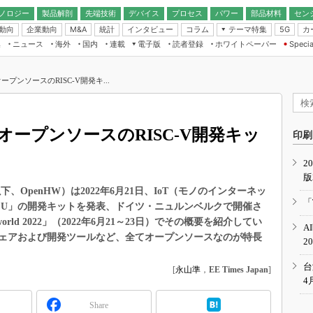
ノロジー
製品解剖
先端技術
デバイス
プロセス
パワー
部品材料
セン
動向
企業動向
統計
インタビュー
コラム
テーマ特集
カ
M&A
5G
ギー
ナログ
無線
集
ニュース
海外
国内
連載
電子版
読者登録
ホワイトペーパー
Specia
フィジカルAI
IoT・エッジコ
モリ
EXPO
Microchip情報
ストレージ通信
EE Times Japan×EDN Japan統合電
エッジAI
子版
I
SEMICON Japan
プンソースのRISC-V開発キ...
デバイス通信
パワーエレクトロニクス
電子ブックレット
イコン
CEATEC
のナノフォーカス
半導体後工程
GA
EdgeTech＋
業界スコープ
ープンソースのRISC-V開発キッ
読者調査（EE Times Research）
印刷
TECHNO-FRONT
のエレ・組み込みプレイバ
カーボンニュートラル
2
人とくるま展
版
IoT
直前エンジニアの社会人大
以下、OpenHW）は2022年6月21日、IoT（モノのインターネッ
電源設計（EDN Japan）
「
V MCU」の開発キットを発表、ドイツ・ニュルンベルクで開催さ
数字」で回してみよう
エレクトロニクス入門（EDN
orld 2022」（2022年6月21～23日）でその概要を紹介してい
A
Japan）
ード ～Behind the
ェアおよび開発ツールなど、全てオープンソースなのが特長
2
rd
年で起こったこと、次の10年
台
[
永山準
，
EE Times Japan
]
こと
4
で探るアジアの新トレンド
Share