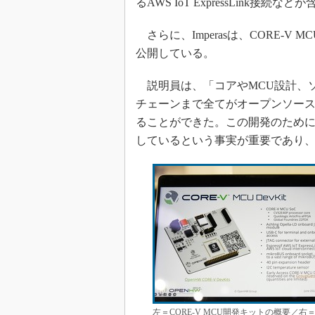
るAWS IoT ExpressLink接続な
さらに、Imperasは、CORE-V M
公開している。
説明員は、「コアやMCU設計、
チェーンまで全てがオープンソー
ることができた。この開発のため
しているという事実が重要であり
左＝CORE-V MCU開発キットの概要／