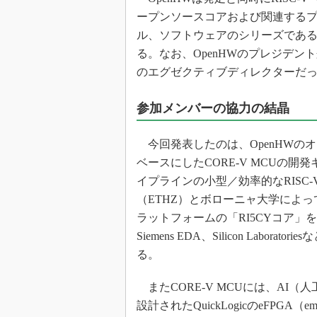
ープンソースコアおよび関連するプロセッササ
ル、ソフトウェアのシリーズである
る。なお、OpenHWのプレジデント兼C
のエグゼクティブディレクターだったRi
参加メンバーの協力の結晶
今回発表したのは、OpenHWのオープ
ベースにしたCORE-V MCUの開発キ
イプラインの小型／効率的なRISC
（ETHZ）とボローニャ大学によって開発され
ラットフォームの「RI5CYコア」をベ
Siemens EDA、Silicon La
る。
またCORE-V MCUには、AI
設計されたQuickLogicのeFPGA（e