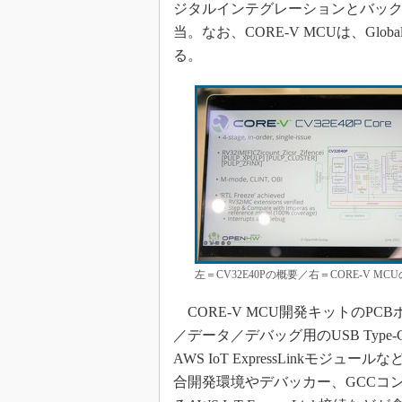
ジタルインテグレーションとバックエンド設計
当。なお、CORE-V MCUは、Glob
る。
左＝CV32E40Pの概要／右＝CORE-V 
CORE-V MCU開発キットのP
／データ／デバッグ用のUSB Type-C
AWS IoT ExpressLink
合開発環境やデバッカー、GCCコンパイ