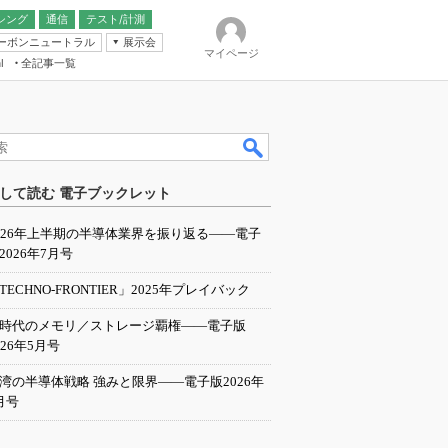
シング
通信
テスト/計測
ーボンニュートラル
展示会
マイページ
全記事一覧
l
ンピューティング
して読む 電子ブックレット
IER
026年上半期の半導体業界を振り返る――電子
2026年7月号
TECHNO-FRONTIER」2025年プレイバック
I時代のメモリ／ストレージ覇権――電子版
026年5月号
湾の半導体戦略 強みと限界――電子版2026年
月号