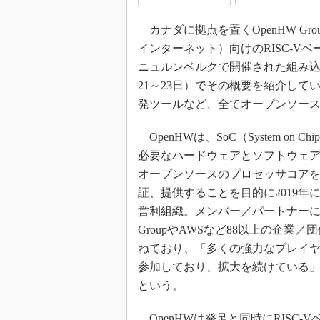
光伝送技
“異端児
カナダに拠点を置くOpenHW Grou
改革、執
インターネット）向けのRISC-Vベ
イノベー
ニュルンベルクで開催された組み込み技術の展
JASA発
21～23日）でその概要を紹介し
発ツールなど、全てオープンソー
IHSア
「英語に
OpenHWは、SoC（System on C
ための新
必要なハードウェアとソフトウェ
オープンソースのプロセッサコア
証、提供することを目的に2019年
営利組織。メンバー／パートナーにはAl
GroupやAWSなど88以上の企業／
ねており、「多くの強力なプレイ
参加しており、拡大を続けている
という。
OpenHWは発足と同時にRISC-