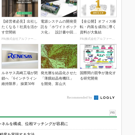
【経営者必見】出社し
電源システムの開発受
【全公開】オフィス移
たくなる！社員を活か
託を「ホワイトボック
転・内装を成功に導く
す空間術
ス化」 設計書や回路
資料が大集結
図も提供
PR(株式会社アルファーテクノ)
PR(株式会社アルファーテクノ)
ルネサス高崎工場が閉
発光層を結晶化させた
国際間の競争が激化す
鎖へ 「6インチライン
「薄膜結晶有機EL」
る研究開発
維持限界」 操業50年
を開発、富山大
Recommended by
PR
チャンネルを構成、位相マッチングが容易に
の精度を実現する方法