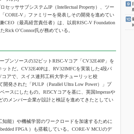
ブシステムIP（Intellectual Property）、ツー
「CORE-V」ファミリーを発表しその開発を進めてい
EO（最高経営責任者）は、以前RISC-V Foundation
ck O’Connor氏が務めている。
ンソースの32ビットRISC-Vコア「CV32E40P」を
ットだ。CV32E40Pは、RV32IMFCを実装した4段パ
-Vコアで、スイス連邦工科大学チューリッヒ校
た「PULP（Parallel Ultra Low Power）」プ
ースにしたもの。RI5CYコアを基に、英国Imperasや
boratoriesなどのメンバー企業が設計と検証を進めてきたとしてい
（人工知能）や機械学習のワークロードを加速するために
mbedded FPGA ）も搭載している。CORE-V MCUのデ