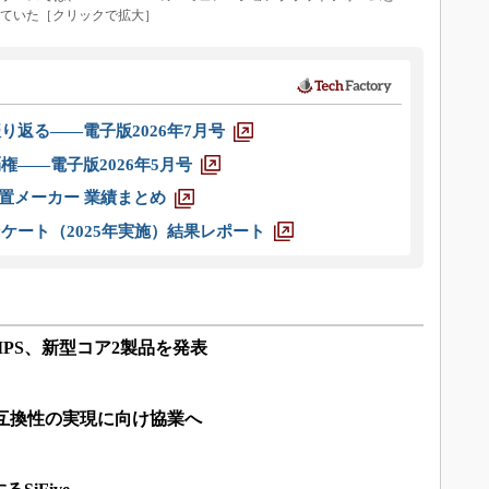
されていた［クリックで拡大］
り返る――電子版2026年7月号
権――電子版2026年5月号
装置メーカー 業績まとめ
ケート（2025年実施）結果レポート
MIPS、新型コア2製品を発表
ip、IP互換性の実現に向け協業へ