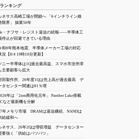
ランキング
ルネサス高崎工場が閉鎖へ 「6インチライン維
持限界」 操業50年
He・ナフサ・レジスト逼迫の続報――半導体工
場停止が回避できている理由
令和8年熊本地震、半導体メーカー工場の対応
状況【8/4 19時10分更新】
ソニー半導体は1Q過去最高益、スマホ市況停滞
も主要顧客ら拡大
村田製作所、26年度1Qは売上高が過去最高 デ
ータセンター関連は81％増
2026年は「2nm商用化元年」 Panther Lake搭載
PCなど最新機を分解
27年メモリ市場 DRAMは逼迫継続、NANDは
供給緩和へ
ルネサス、26年2Qは増収増益 データセンター
需要強く「供給はパツパツ」