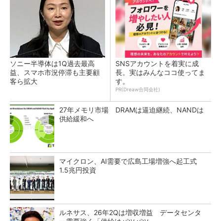
ソニー半導体は1Q過去最高
SNSアカウントを着実に成
益、スマホ市況停滞も主要顧
長。実はみんなココ使ってま
客ら拡大
す。
PR(Dreaw合同会社)
27年メモリ市場 DRAMは逼迫継続、NANDは
供給緩和へ
マイクロン、AI需要で広島工場増強へ起工式
1.5兆円投資
ルネサス、26年2Qは増収増益 データセンタ