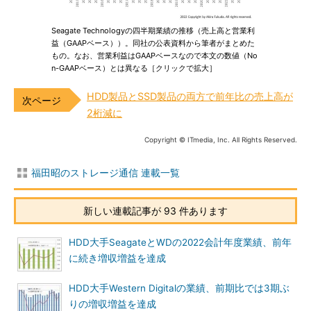
Seagate Technologyの四半期業績の推移（売上高と営業利
益（GAAPベース））。同社の公表資料から筆者がまとめた
もの。なお、営業利益はGAAPベースなので本文の数値（No
n-GAAPベース）とは異なる［クリックで拡大］
HDD製品とSSD製品の両方で前年比の売上高が
2桁減に
Copyright © ITmedia, Inc. All Rights Reserved.
福田昭のストレージ通信 連載一覧
新しい連載記事が 93 件あります
HDD大手SeagateとWDの2022会計年度業績、前年
に続き増収増益を達成
HDD大手Western Digitalの業績、前期比では3期ぶ
りの増収増益を達成