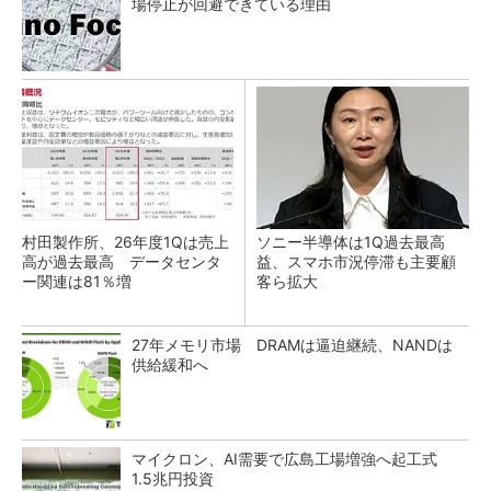
場停止が回避できている理由
村田製作所、26年度1Qは売上
ソニー半導体は1Q過去最高
高が過去最高 データセンタ
益、スマホ市況停滞も主要顧
ー関連は81％増
客ら拡大
27年メモリ市場 DRAMは逼迫継続、NANDは
供給緩和へ
マイクロン、AI需要で広島工場増強へ起工式
1.5兆円投資