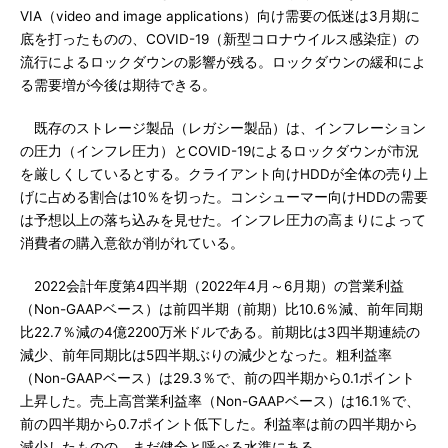
VIA（video and image applications）向け需要の低迷は3月期に
底を打ったものの、COVID-19（新型コロナウイルス感染症）の
流行によるロックダウンの影響が残る。ロックダウンの緩和によ
る需要増が今後は期待できる。
既存のストレージ製品（レガシー製品）は、インフレーション
の圧力（インフレ圧力）とCOVID-19によるロックダウンが市況
を厳しくしているとする。クライアント向けHDDが全体の売り上
げに占める割合は10％を切った。コンシューマー向けHDDの需要
は予想以上の落ち込みを見せた。インフレ圧力の高まりによって
消費者の購入意欲が削がれている。
2022会計年度第4四半期（2022年4月～6月期）の営業利益
（Non-GAAPベース）は前四半期（前期）比10.6％減、前年同期
比22.7％減の4億2200万米ドルである。前期比は3四半期連続の
減少、前年同期比は5四半期ぶりの減少となった。粗利益率
（Non-GAAPベース）は29.3％で、前の四半期から0.1ポイント
上昇した。売上高営業利益率（Non-GAAPベース）は16.1％で、
前の四半期から0.7ポイント低下した。利益率は前の四半期から
減少したものの、まだ健全と呼べる水準にある。