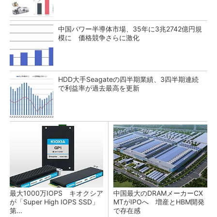
中国パワー半導体市場、35年に3兆2742億円規
模に 価格競争さらに激化
HDD大手Seagateの四半期業績、3四半期連続
で利益率が過去最高を更新
最大1000万IOPS キオクシア
中国最大のDRAMメーカーCX
が「Super High IOPS SSD」
MTがIPOへ 増産とHBM開発
第...
で存在感