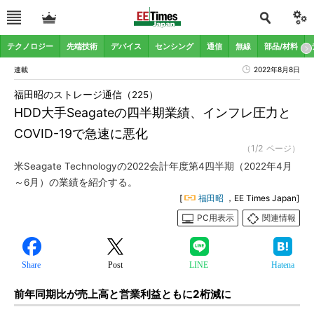
テクノロジー
先端技術
デバイス
センシング
通信
無線
部品/材料
連載
2022年8月8日
福田昭のストレージ通信（225）
HDD大手Seagateの四半期業績、インフレ圧力と
COVID-19で急速に悪化
（1/2 ページ）
米Seagate Technologyの2022会計年度第4四半期（2022年4月
～6月）の業績を紹介する。
[
福田昭
，EE Times Japan]
PC用表示
関連情報
Share
Post
LINE
Hatena
前年同期比が売上高と営業利益ともに2桁減に