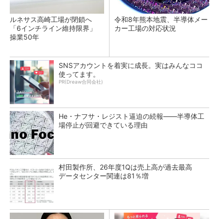
ルネサス高崎工場が閉鎖へ
令和8年熊本地震、半導体メー
「6インチライン維持限界」
カー工場の対応状況
操業50年
SNSアカウントを着実に成長。実はみんなココ
使ってます。
PR(Dreaw合同会社)
He・ナフサ・レジスト逼迫の続報――半導体工
場停止が回避できている理由
村田製作所、26年度1Qは売上高が過去最高
データセンター関連は81％増