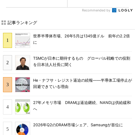
Recommended by
記事ランキング
世界半導体市場、26年5月は1345億ドル 前年の2.2倍
に
TSMCが日本に期待するもの グローバル戦略での役割
を日本法人社長に聞く
He・ナフサ・レジスト逼迫の続報――半導体工場停止が
回避できている理由
27年メモリ市場 DRAMは逼迫継続、NANDは供給緩和
へ
2026年Q2のDRAM市場シェア、Samsungが首位に