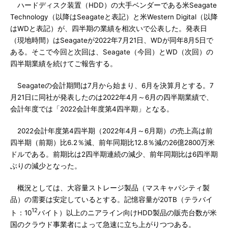
ハードディスク装置（HDD）の大手ベンダーである米Seagate
Technology（以降はSeagateと表記）と米Western Digital（以降
はWDと表記）が、四半期の業績を相次いで公表した。発表日
（現地時間）はSeagateが2022年7月21日、WDが同年8月5日で
ある。そこで今回と次回は、Seagate（今回）とWD（次回）の
四半期業績を続けてご報告する。
Seagateの会計期間は7月から始まり、6月を決算月とする。7
月21日に同社が発表したのは2022年4月～6月の四半期業績で、
会計年度では「2022会計年度第4四半期」となる。
2022会計年度第4四半期（2022年4月～6月期）の売上高は前
四半期（前期）比6.2％減、前年同期比12.8％減の26億2800万米
ドルである。前期比は2四半期連続の減少、前年同期比は6四半期
ぶりの減少となった。
概況としては、大容量ストレージ製品（マスキャパシティ製
品）の需要は安定しているとする。記憶容量が20TB（テラバイ
12
ト：10
バイト）以上のニアライン向けHDD製品の販売台数が米
国のクラウド事業者によって急速に立ち上がりつつある。