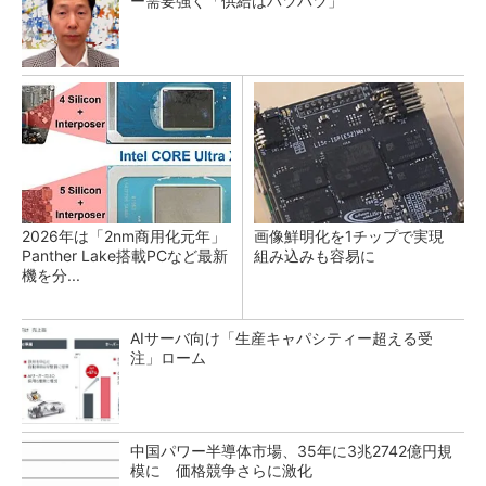
ー需要強く「供給はパツパツ」
2026年は「2nm商用化元年」
画像鮮明化を1チップで実現
Panther Lake搭載PCなど最新
組み込みも容易に
機を分...
AIサーバ向け「生産キャパシティー超える受
注」ローム
中国パワー半導体市場、35年に3兆2742億円規
模に 価格競争さらに激化