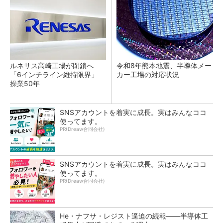
ルネサス高崎工場が閉鎖へ
令和8年熊本地震、半導体メー
「6インチライン維持限界」
カー工場の対応状況
操業50年
SNSアカウントを着実に成長。実はみんなココ
使ってます。
PR(Dreaw合同会社)
SNSアカウントを着実に成長。実はみんなココ
使ってます。
PR(Dreaw合同会社)
He・ナフサ・レジスト逼迫の続報――半導体工