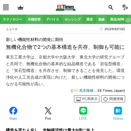
テクノロジー
先端技術
デバイス
センシング
通信
無線
部品/材料
ニュース
2022年8月10日
新しい機能性材料の開発に期待
無機化合物で2つの基本構造を共存、制御も可能に
東京工業大学は、京都大学や大阪大学、東北大学の研究グループ
と共同で、無機化合物の基本的な結晶構造である「岩塩型構造」
と「蛍石型構造」を共存させ、制御できることを発見した。環境
浄化や人工光合成の実現に向けた、新しい機能性材料の開発につ
ながる可能性が高い。
[
馬本隆綱
，EE Times Japan]
PC用表示
関連情報
Share
Post
LINE
Hatena
構造を平たん化し、光触媒活性は最大6倍に向上