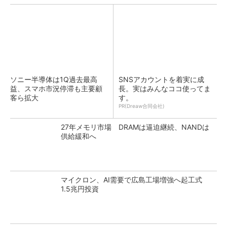
ソニー半導体は1Q過去最高
SNSアカウントを着実に成
益、スマホ市況停滞も主要顧
長。実はみんなココ使ってま
客ら拡大
す。
PR(Dreaw合同会社)
27年メモリ市場 DRAMは逼迫継続、NANDは
供給緩和へ
マイクロン、AI需要で広島工場増強へ起工式
1.5兆円投資