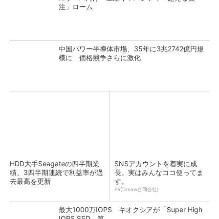
注」ローム
中国パワー半導体市場、35年に3兆2742億円規
模に 価格競争さらに激化
HDD大手Seagateの四半期業
SNSアカウントを着実に成
績、3四半期連続で利益率が過
長。実はみんなココ使ってま
去最高を更新
す。
PR(Dreaw合同会社)
最大1000万IOPS キオクシアが「Super High
IOPS SSD」第...