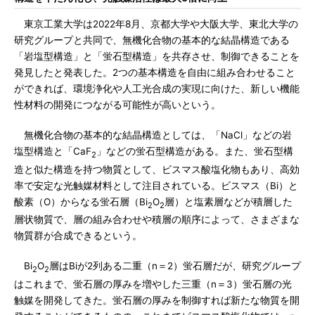
東京工業大学は2022年8月、京都大学や大阪大学、東北大学の
研究グループと共同で、無機化合物の基本的な結晶構造である
「岩塩型構造」と「蛍石型構造」を共存させ、制御できることを
発見したと発表した。2つの基本構造を自由に組み合わせること
ができれば、環境浄化や人工光合成の実現に向けた、新しい機能
性材料の開発につながる可能性が高いという。
無機化合物の基本的な結晶構造としては、「NaCl」などの岩
塩型構造と「CaF
」などの蛍石型構造がある。また、蛍石型構
2
造と似た構造を持つ物質として、ビスマス酸塩化物もあり、高効
率で安定な光触媒材料として注目されている。ビスマス（Bi）と
酸素（O）からなる蛍石層（Bi
O
層）と塩素層などが積層した
2
2
層状物質で、層の組み合わせや積層の順序によって、さまざまな
物質群が合成できるという。
Bi
O
層はBiが2列ある二重（n＝2）蛍石層だが、研究グループ
2
2
はこれまで、蛍石層の厚みを増やした三重（n＝3）蛍石層の光
触媒を開発してきた。蛍石層の厚みを制御すれば新たな物質を開