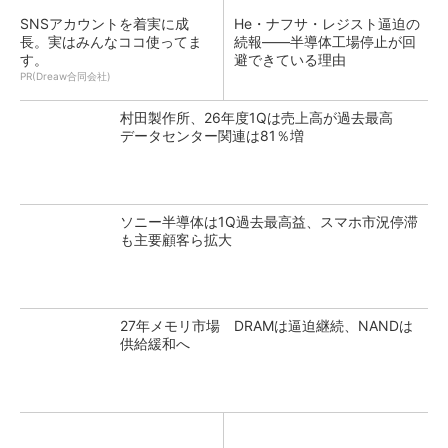
SNSアカウントを着実に成
He・ナフサ・レジスト逼迫の
長。実はみんなココ使ってま
続報――半導体工場停止が回
す。
避できている理由
PR(Dreaw合同会社)
村田製作所、26年度1Qは売上高が過去最高
データセンター関連は81％増
ソニー半導体は1Q過去最高益、スマホ市況停滞
も主要顧客ら拡大
27年メモリ市場 DRAMは逼迫継続、NANDは
供給緩和へ