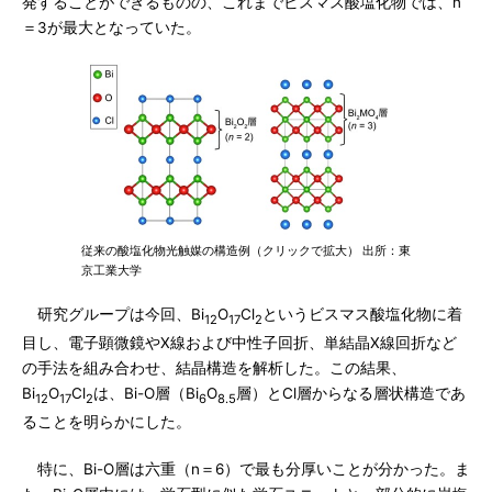
発することができるものの、これまでビスマス酸塩化物では、n
＝3が最大となっていた。
従来の酸塩化物光触媒の構造例（クリックで拡大） 出所：東
京工業大学
研究グループは今回、Bi
O
Cl
というビスマス酸塩化物に着
12
17
2
目し、電子顕微鏡やX線および中性子回折、単結晶X線回折など
の手法を組み合わせ、結晶構造を解析した。この結果、
Bi
O
Cl
は、Bi-O層（Bi
O
層）とCl層からなる層状構造であ
12
17
2
6
8.5
ることを明らかにした。
特に、Bi-O層は六重（n＝6）で最も分厚いことが分かった。ま