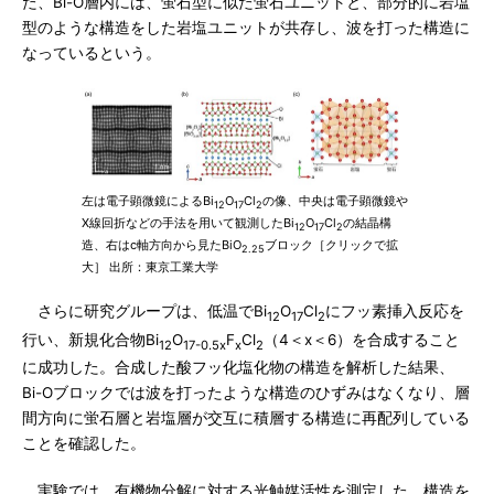
た、Bi-O層内には、蛍石型に似た蛍石ユニットと、部分的に岩塩
型のような構造をした岩塩ユニットが共存し、波を打った構造に
なっているという。
左は電子顕微鏡によるBi
O
Cl
の像、中央は電子顕微鏡や
12
17
2
X線回折などの手法を用いて観測したBi
O
Cl
の結晶構
12
17
2
造、右はc軸方向から見たBiO
ブロック［クリックで拡
2.25
大］ 出所：東京工業大学
さらに研究グループは、低温でBi
O
Cl
にフッ素挿入反応を
12
17
2
行い、新規化合物Bi
O
F
Cl
（4＜x＜6）を合成すること
12
17-0.5x
x
2
に成功した。合成した酸フッ化塩化物の構造を解析した結果、
Bi-Oブロックでは波を打ったような構造のひずみはなくなり、層
間方向に蛍石層と岩塩層が交互に積層する構造に再配列している
ことを確認した。
実験では、有機物分解に対する光触媒活性を測定した。構造を