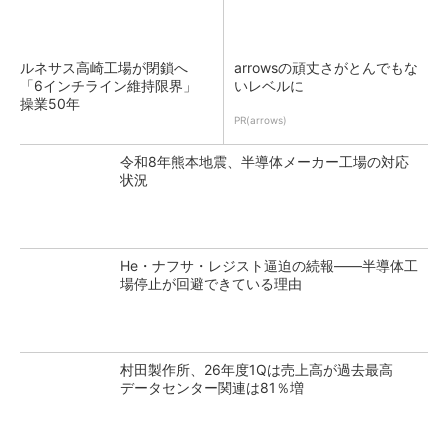
ルネサス高崎工場が閉鎖へ
arrowsの頑丈さがとんでもな
「6インチライン維持限界」
いレベルに
操業50年
PR(arrows)
令和8年熊本地震、半導体メーカー工場の対応
状況
He・ナフサ・レジスト逼迫の続報――半導体工
場停止が回避できている理由
村田製作所、26年度1Qは売上高が過去最高
データセンター関連は81％増