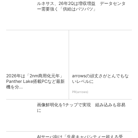
ルネサス、26年2Qは増収増益 データセンタ
ー需要強く「供給はパツパツ」
2026年は「2nm商用化元年」
arrowsの頑丈さがとんでもな
Panther Lake搭載PCなど最新
いレベルに
機を分...
PR(arrows)
画像鮮明化を1チップで実現 組み込みも容易
に
AIサーバ向け「生産キャパシティー超える受