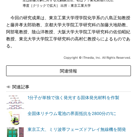
左は酢酸分解に対する光触媒活性、右はフッ素化前後の光伝
導度［クリックで拡大］ 出所：東京工業大学
今回の研究成果は、東京工業大学理学院化学系の八島正知教授
と藤井孝太郎助教、京都大学大学院工学研究科の加藤大地助教、
阿部竜教授、陰山洋教授、大阪大学大学院工学研究科の佐伯昭紀
教授、東北大学大学院工学研究科の高村仁教授らによるものであ
る。
Copyright © ITmedia, Inc. All Rights Reserved.
関連情報
関連記事
1分子が単独で強く発光する固体発光材料を作製
全固体リチウム電池の界面抵抗を2800分の1に
東京工大、ミリ波帯フェーズドアレイ無線機を開発