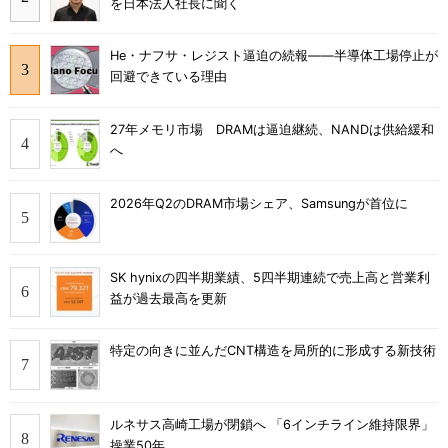
を日本法人社長に聞く
He・ナフサ・レジスト逼迫の続報――半導体工場停止が
回避できている理由
27年メモリ市場 DRAMは逼迫継続、NANDは供給緩和
へ
2026年Q2のDRAM市場シェア、Samsungが首位に
SK hynixの四半期業績、5四半期連続で売上高と営業利
益が過去最高を更新
特定の向きに並んだCNT構造を局所的に形成する新技術
ルネサス高崎工場が閉鎖へ 「6インチライン維持限界」
操業50年