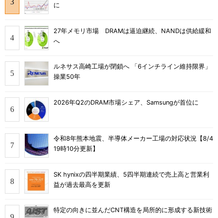
に
27年メモリ市場 DRAMは逼迫継続、NANDは供給緩和
へ
ルネサス高崎工場が閉鎖へ 「6インチライン維持限界」
操業50年
2026年Q2のDRAM市場シェア、Samsungが首位に
令和8年熊本地震、半導体メーカー工場の対応状況【8/4
19時10分更新】
SK hynixの四半期業績、5四半期連続で売上高と営業利
益が過去最高を更新
特定の向きに並んだCNT構造を局所的に形成する新技術