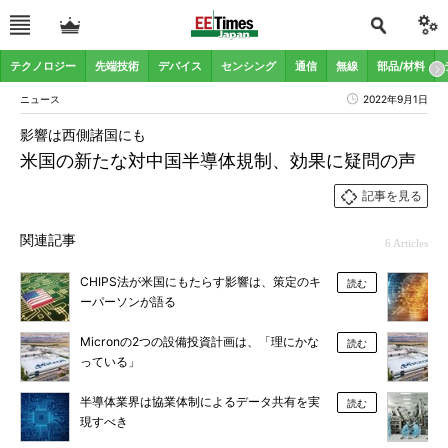
テクノロジー
先端技術
デバイス
センシング
通信
無線
部品/材料
ニュース
2022年9月1日
影響は西側諸国にも
米国の新たな対中国半導体規制、効果に疑問の声
記事を見る
関連記事
6 Articles
CHIPS法が米国にもたらす影響は、策定のキ
読む
ーパーソンが語る
Micronの2つの設備投資計画は、「理にかな
読む
っている」
半導体業界は協業体制によるデータ共有を実
読む
現すべき