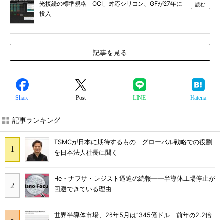
光接続の標準規格「OCI」対応シリコン、GFが27年に
読む
投入
記事を見る
Share
Post
LINE
Hatena
記事ランキング
TSMCが日本に期待するもの グローバル戦略での役割
を日本法人社長に聞く
He・ナフサ・レジスト逼迫の続報――半導体工場停止が
回避できている理由
世界半導体市場、26年5月は1345億ドル 前年の2.2倍