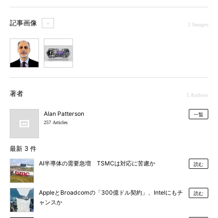
記事画像
＋
2 Images
1
2
著者
1 Authors
Alan Patterson
一覧
257 Articles
最新 3 件
AI半導体の需要急増 TSMCは対応に苦慮か
読む
AppleとBroadcomの「300億ドル契約」、Intelにもチ
読む
ャンスか