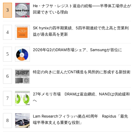
He・ナフサ・レジスト逼迫の続報――半導体工場停止が
回避できている理由
SK hynixの四半期業績、5四半期連続で売上高と営業利
益が過去最高を更新
2026年Q2のDRAM市場シェア、Samsungが首位に
特定の向きに並んだCNT構造を局所的に形成する新技術
27年メモリ市場 DRAMは逼迫継続、NANDは供給緩和
へ
Lam Researchフィラッハ拠点40周年 Rapidus「最先
端半導体支える重要な役割」