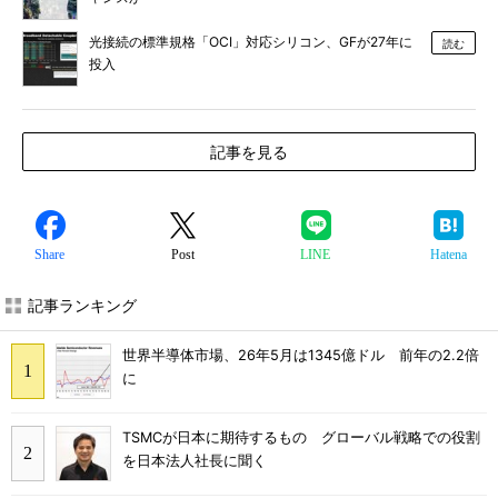
光接続の標準規格「OCI」対応シリコン、GFが27年に
読む
投入
記事を見る
Share
Post
LINE
Hatena
記事ランキング
世界半導体市場、26年5月は1345億ドル 前年の2.2倍
に
TSMCが日本に期待するもの グローバル戦略での役割
を日本法人社長に聞く