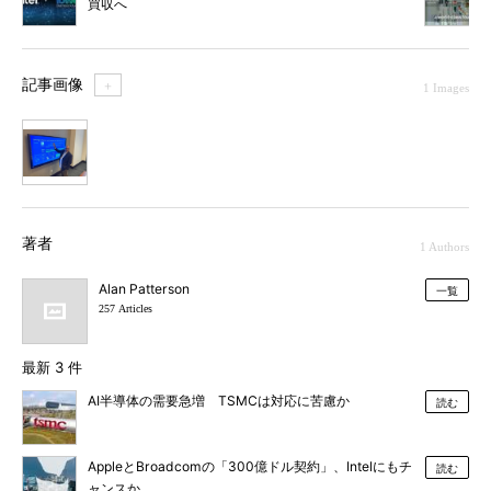
買収へ
記事画像
＋
1 Images
1
著者
1 Authors
Alan Patterson
一覧
257 Articles
最新 3 件
AI半導体の需要急増 TSMCは対応に苦慮か
読む
AppleとBroadcomの「300億ドル契約」、Intelにもチ
読む
ャンスか