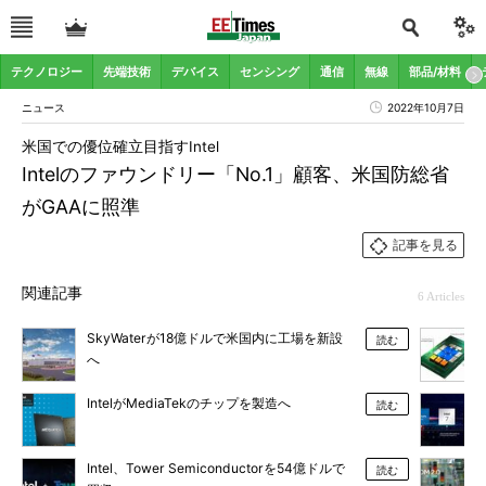
テクノロジー
先端技術
デバイス
センシング
通信
無線
部品/材料
ニュース
2022年10月7日
米国での優位確立目指すIntel
Intelのファウンドリー「No.1」顧客、米国防総省
がGAAに照準
記事を見る
関連記事
6 Articles
SkyWaterが18億ドルで米国内に工場を新設
読む
へ
IntelがMediaTekのチップを製造へ
読む
Intel、Tower Semiconductorを54億ドルで
読む