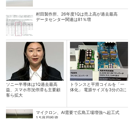
村田製作所、26年度1Qは売上高が過去最高
データセンター関連は81％増
ソニー半導体は1Q過去最高
トランスと平滑コイルを「一
益、スマホ市況停滞も主要顧
体化」 電源サイズを3分の2に
客ら拡大
マイクロン、AI需要で広島工場増強へ起工式
1.5兆円投資