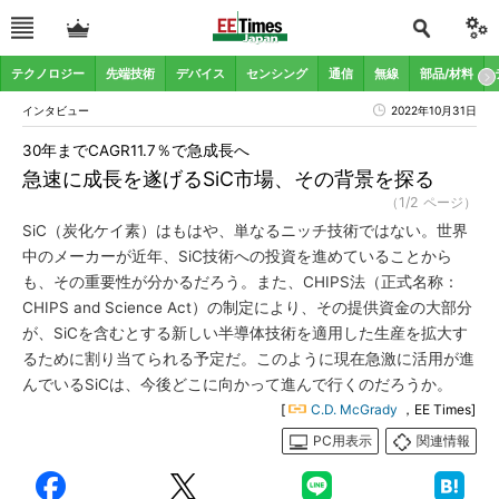
テクノロジー
先端技術
デバイス
センシング
通信
無線
部品/材料
インタビュー
2022年10月31日
30年までCAGR11.7％で急成長へ
急速に成長を遂げるSiC市場、その背景を探る
（1/2 ページ）
SiC（炭化ケイ素）はもはや、単なるニッチ技術ではない。世界
中のメーカーが近年、SiC技術への投資を進めていることから
も、その重要性が分かるだろう。また、CHIPS法（正式名称：
CHIPS and Science Act）の制定により、その提供資金の大部分
が、SiCを含むとする新しい半導体技術を適用した生産を拡大す
るために割り当てられる予定だ。このように現在急激に活用が進
んでいるSiCは、今後どこに向かって進んで行くのだろうか。
[
C.D. McGrady
，EE Times]
PC用表示
関連情報