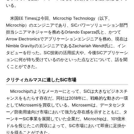
いる。
米国EE Timesは今回、Microchip Technology（以下、
Microchip）のエンジニアであり、SiCパワーソリューション部門
担当シニアマネジャーを務めるOrlando Esparza氏と、かつて
Arrow Electronicsでアプリケーションエンジニアを務め、現在は
Nimble GravityのエンジニアであるZachariah Wendt氏に、イン
タビューを行った。SiC技術の活用拡大や、今後SiCアプリケーシ
ョンに何が待ち受けているのかといった点などについて、話を聞
くことができた。
クリティカルマスに達したSiC市場
Microchipのようなメーカーにとって、SiCは大きなビジネスチ
ャンスをもたらす存在だ。同社は2018年に、戦略的な動きの一環
としてMicrosemiを買収している。Microsemiは、データセンタ
ー／防衛用途向け市場において強力な存在感を示すとともに、タ
ーンキーSiC事業を展開していた企業だ。Microchipは、101億米
ドルを投じたこの買収によって、SiC市場において即座に足掛か
りを得ることができた。