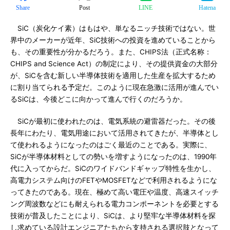
Share
Post
LINE
Hatena
SiC（炭化ケイ素）はもはや、単なるニッチ技術ではない。世
界中のメーカーが近年、SiC技術への投資を進めていることから
も、その重要性が分かるだろう。また、CHIPS法（正式名称：
CHIPS and Science Act）の制定により、その提供資金の大部分
が、SiCを含む新しい半導体技術を適用した生産を拡大するため
に割り当てられる予定だ。このように現在急激に活用が進んでい
るSiCは、今後どこに向かって進んで行くのだろうか。
SiCが最初に使われたのは、電気系統の避雷器だった。その後
長年にわたり、電気用途において活用されてきたが、半導体とし
て使われるようになったのはごく最近のことである。実際に、
SiCが半導体材料としての勢いを増すようになったのは、1990年
代に入ってからだ。SiCのワイドバンドギャップ特性を生かし、
高電力システム向けのFETやMOSFETなどで利用されるようにな
ってきたのである。現在、極めて高い電圧や温度、高速スイッチ
ング周波数などにも耐えられる電力コンポーネントを必要とする
技術が普及したことにより、SiCは、より堅牢な半導体材料を探
し求めている設計エンジニアたちから支持される選択肢となって