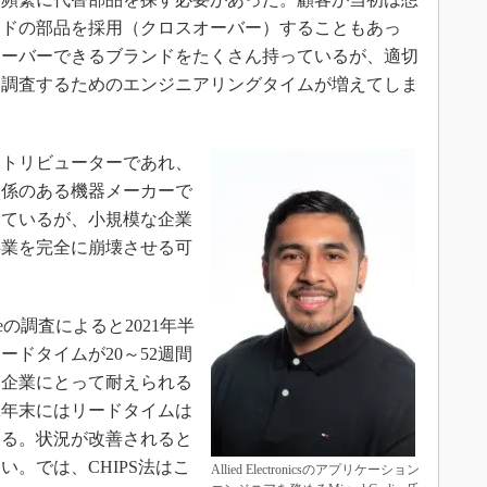
ンドの部品を採用（クロスオーバー）することもあっ
オーバーできるブランドをたくさん持っているが、適切
を調査するためのエンジニアリングタイムが増えてしま
トリビューターであれ、
関係のある機器メーカーで
きているが、小規模な企業
事業を完全に崩壊させる可
eの調査によると2021年半
ドタイムが20～52週間
な企業にとって耐えられる
2年末にはリードタイムは
いる。状況が改善されると
。では、CHIPS法はこ
Allied Electronicsのアプリケーション