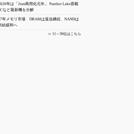
2026年は「2nm商用化元年」 Panther Lake搭載
PCなど最新機を分解
27年メモリ市場 DRAMは逼迫継続、NANDは
供給緩和へ
≫
11～30位はこちら