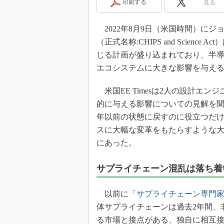
印刷する
見る
光伝送技
“異端児
改革、執
2022年8月9日（米国時間）にジ
（正式名称:CHIPS and Scien
イノベー
じる計画が盛り込まれており、半
JASA発
エコシステムに大きな影響を与え
IHSア
「英語に
米国EE Timesは2人の設計エ
ための新
的に与える影響についての見解を聞
年以前の状態に戻すのに役立つだ
スに大幅な変革をもたらすような
にあった。
サプライチェーン混乱は落ち着
以前に「
サプライチェーン専門家が
体サプライチェーンは過去2年間、
る市場と接点がある、独自に相互