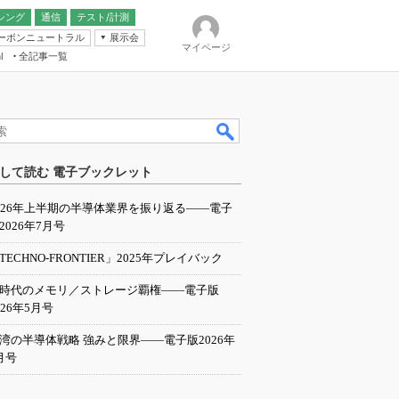
シング
通信
テスト/計測
ーボンニュートラル
展示会
マイページ
全記事一覧
l
ンピューティング
して読む 電子ブックレット
IER
026年上半期の半導体業界を振り返る――電子
2026年7月号
TECHNO-FRONTIER」2025年プレイバック
I時代のメモリ／ストレージ覇権――電子版
026年5月号
湾の半導体戦略 強みと限界――電子版2026年
月号