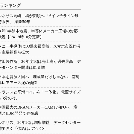
ランキング
ルネサス高崎工場が閉鎖へ 「6インチライン維
持限界」 操業50年
令和8年熊本地震、半導体メーカー工場の対応
状況【8/4 19時10分更新】
ソニー半導体は1Q過去最高益、スマホ市況停滞
も主要顧客ら拡大
村田製作所、26年度1Qは売上高が過去最高 デ
ータセンター関連は81％増
日本を資源大国へ 埋蔵量だけじゃない、南鳥
島レアアース泥の価値
トランスと平滑コイルを「一体化」 電源サイズ
を3分の2に
中国最大のDRAMメーカーCXMTがIPOへ 増
産とHBM開発で存在感
ルネサス、26年2Qは増収増益 データセンター
需要強く「供給はパツパツ」