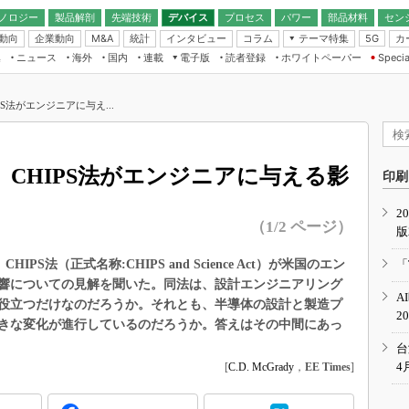
ノロジー
製品解剖
先端技術
デバイス
プロセス
パワー
部品材料
セン
動向
企業動向
統計
インタビュー
コラム
テーマ特集
カ
M&A
5G
ギー
ナログ
無線
集
ニュース
海外
国内
連載
電子版
読者登録
ホワイトペーパー
Specia
フィジカルAI
IoT・エッジコ
モリ
EXPO
Microchip情報
ストレージ通信
EE Times Japan×EDN Japan統合電
エッジAI
子版
I
SEMICON Japan
S法がエンジニアに与え...
デバイス通信
パワーエレクトロニクス
電子ブックレット
イコン
CEATEC
のナノフォーカス
半導体後工程
GA
EdgeTech＋
業界スコープ
CHIPS法がエンジニアに与える影
読者調査（EE Times Research）
印刷
TECHNO-FRONT
のエレ・組み込みプレイバ
カーボンニュートラル
2
人とくるま展
（1/2 ページ）
版
IoT
直前エンジニアの社会人大
電源設計（EDN Japan）
IPS法（正式名称:CHIPS and Science Act）が米国のエン
「
数字」で回してみよう
響についての見解を聞いた。同法は、設計エンジニアリング
エレクトロニクス入門（EDN
A
Japan）
に役立つだけなのだろうか。それとも、半導体の設計と製造プ
ード ～Behind the
2
rd
きな変化が進行しているのだろうか。答えはその中間にあっ
年で起こったこと、次の10年
台
こと
4
[
C.D. McGrady
，
EE Times
]
で探るアジアの新トレンド