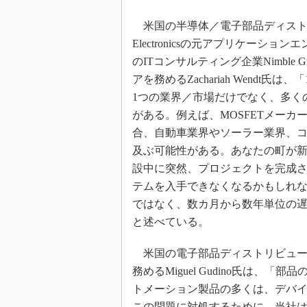
米国の半導体／電子部品ディストリ
Electronicsの元アプリケーシ
のITコンサルティング企業Nimble G
アを務めるZachariah Wendt氏
1つの業界／市場だけでなく、多く
がある。例えば、MOSFETメーカ
合、自動車業界やソーラー業界、
及ぶ可能性がある。あなたの町が
設中に突然、プロジェクトを完成
テムを入手できなくなるかもしれ
ではなく、数カ月から数年単位の
と述べている。
米国の電子部品ディストリビューターAl
務めるMiguel Gudino氏は
トメーション製品の多くは、デバ
この問題に対処するために、当社