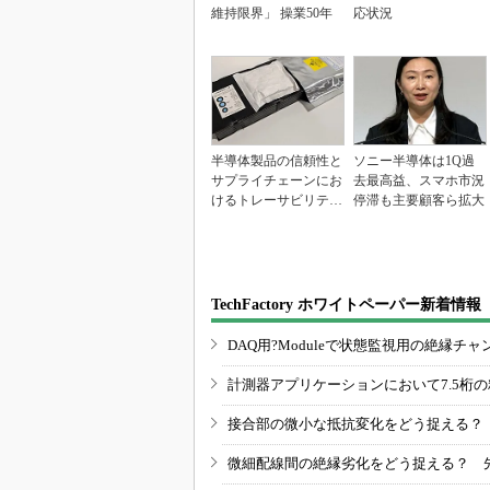
維持限界」 操業50年
応状況
半導体製品の信頼性と
ソニー半導体は1Q過
サプライチェーンにお
去最高益、スマホ市況
けるトレーサビリティ
停滞も主要顧客ら拡大
の重要性（後編）
TechFactory ホワイトペーパー新着情報
DAQ用?Moduleで状態監視用の絶縁
計測器アプリケーションにおいて7.5桁
接合部の微小な抵抗変化をどう捉える？
微細配線間の絶縁劣化をどう捉える？ 