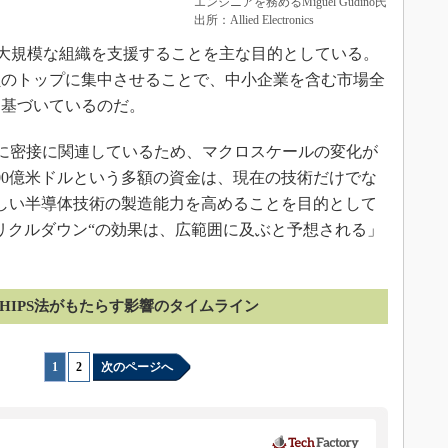
エンジニアを務めるMiguel Gudino氏
。
出所：Allied Electronics
ような大規模な組織を支援することを主な目的としている。
鎖のトップに集中させることで、中小企業を含む市場全
に基づいているのだ。
互に密接に関連しているため、マクロスケールの変化が
00億米ドルという多額の資金は、現在の技術だけでな
新しい半導体技術の製造能力を高めることを目的として
リクルダウン“の効果は、広範囲に及ぶと予想される」
CHIPS法がもたらす影響のタイムライン
1
|
2
次のページへ