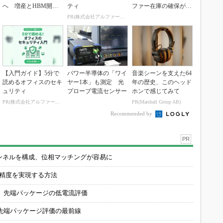
へ 増産とHBM開発
ティ
ファー在庫の確保が重
で存在感
要に」
PR(株式会社アルファーテクノ)
【入門ガイド】5分で
パワー半導体の「ワイ
音楽シーンを支えた64
読めるオフィスのセキ
ヤー1本」も測定 光
年の歴史、このヘッド
ュリティ
プローブ電流センサー
ホンで感じてみて
PR(株式会社アルファーテクノ)
PR(Marshall Group AB)
Recommended by
PR
チャンネルを構成、位相マッチングが容易に
の精度を実現する方法
 先端パッケージの低電流評価
先端パッケージ評価の最前線