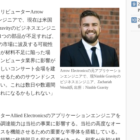
ビューターArrow
ョンエンジニアで、現在は米国
ravityのビジネスエンジニ
は、「1つの部品が不足すれば、
の市場に波及する可能性
ーが材料不足に陥った場
コンピュータ業界に影響が
新しいコンサート会場を建
Arrow Electronicsの元アプリケーショ
させるためのサウンドシス
ンエンジニアで、現Nimble Gravityの
ビジネスエンジニア、Zachariah
ない。これは数日や数週間
Wendt氏 出所：Nimble Gravity
遅れになるかもしれない」
lied Electronicsのアプリケーションエンジニアを
、「部品の調達能力は当社の事業に影響する。当社の高度なオー
イスを機能させるための重要な半導体を搭載している。
は頻繁に代替部品を探す必要があった。顧客が当初は想