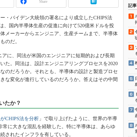
Share
術を知る
記事
エンジニア”が仕掛けた社内
念の180日
ョー・バイデン大統領の署名により成立したCHIPS法
ce Act）は、国内半導体生産の促進に向けて520億米ドルを投
ションは日本を救うのか
導体メーカーからエンジニア、生産チームまで、半導体
IoT通信
るものだ。
ナリスト「未来展望」
愛されないエンジニア」の
ンジニアに、同法が米国のエンジニアに短期的および長期
行動論
いた。同法は、設計エンジニアリングプロセスを2020
けなのだろうか。それとも、半導体の設計と製造プロセ
大きな変化が進行しているのだろうか。答えはその中間
いたか？
CHIPS法を分析
」で取り上げたように、世界の半導
非常に大きな混乱を経験した。特に半導体は、あらゆ
接続されたインフラを有している。