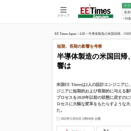
テク
業界
電池／エネル
ア
メディア
特
メ
福田昭の
LS
EE Times Japan
>
LSI
>
半導体製造の米国回帰、CHIP
福田昭の
マ
湯之上隆
短期、長期の影響を考察
FP
大山聡の
半導体製造の米国回帰、
大原雄介
響は
ック
リタイア
学漂流記
米国EE Timesは2人の設計エンジニアに、CH
世界を「
ジニアに短期的および長期的に与える影
プロセスを2020年以前の状態に戻すの
踊るバズワ
Buzzwo
ロセスに大幅な変革をもたらすような大
た。
この10
で起こる
2022年11月01日 10時30分 公開
製品分解