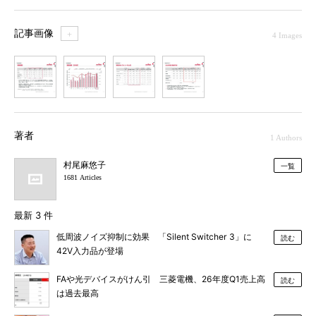
記事画像
＋
4 Images
1
2
3
4
著者
1 Authors
村尾麻悠子
一覧
1681 Articles
最新 3 件
低周波ノイズ抑制に効果 「Silent Switcher 3」に
読む
42V入力品が登場
FAや光デバイスがけん引 三菱電機、26年度Q1売上高
読む
は過去最高