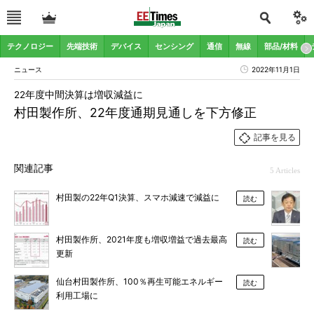
テクノロジー
先端技術
デバイス
センシング
通信
無線
部品/材料
ニュース
2022年11月1日
22年度中間決算は増収減益に
村田製作所、22年度通期見通しを下方修正
記事を見る
関連記事
5 Articles
村田製の22年Q1決算、スマホ減速で減益に
読む
村田製作所、2021年度も増収増益で過去最高
読む
更新
仙台村田製作所、100％再生可能エネルギー
読む
利用工場に