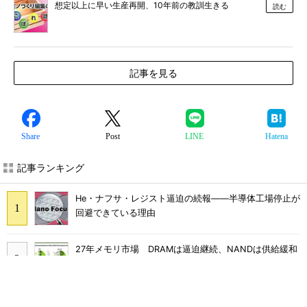
想定以上に早い生産再開、10年前の教訓生きる
読む
記事を見る
Share
Post
LINE
Hatena
記事ランキング
He・ナフサ・レジスト逼迫の続報――半導体工場停止が
回避できている理由
27年メモリ市場 DRAMは逼迫継続、NANDは供給緩和
へ
最大1000万IOPS キオクシアが「Super High IOPS