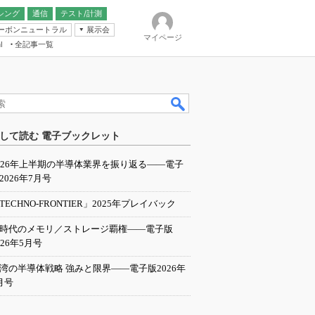
シング
通信
テスト/計測
ーボンニュートラル
展示会
マイページ
全記事一覧
l
ンピューティング
して読む 電子ブックレット
IER
026年上半期の半導体業界を振り返る――電子
2026年7月号
TECHNO-FRONTIER」2025年プレイバック
I時代のメモリ／ストレージ覇権――電子版
026年5月号
湾の半導体戦略 強みと限界――電子版2026年
月号