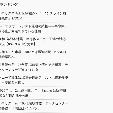
ランキング
ルネサス高崎工場が閉鎖へ 「6インチライン維
持限界」 操業50年
He・ナフサ・レジスト逼迫の続報――半導体工
場停止が回避できている理由
令和8年熊本地震、半導体メーカー工場の対応
状況【8/4 19時10分更新】
27年メモリ市場 DRAMは逼迫継続、NANDは
供給緩和へ
村田製作所、26年度1Qは売上高が過去最高 デ
ータセンター関連は81％増
ソニー半導体は1Q過去最高益、スマホ市況停滞
も主要顧客ら拡大
2026年は「2nm商用化元年」 Panther Lake搭載
PCなど最新機を分解
ルネサス、26年2Qは増収増益 データセンター
需要強く「供給はパツパツ」