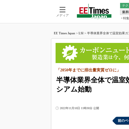
テク
業界
電池／エネル
ア
メディア
特
メ
福田昭の
LS
EE Times Japan
>
LSI
>
半導体業界全体で温室効果ガス削
福田昭の
マ
湯之上隆
FP
大山聡の
大原雄介
ック
「2050年までに排出量実質ゼロに」
リタイア
学漂流記
半導体業界全体で温室効
世界を「
シアム始動
踊るバズワ
Buzzwo
2022年11月10日 11時30分 公開
この10
で起こる
前のペ
製品分解