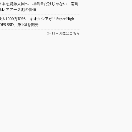
日本を資源大国へ 埋蔵量だけじゃない、南鳥
島レアアース泥の価値
最大1000万IOPS キオクシアが「Super High
IOPS SSD」第1弾を開発
≫
11～30位はこちら