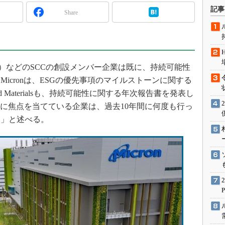
術を知る
記事
Share
エンジニア”が仕掛けた社内
念の180日
ションは日本を救うのか
IoT通信
、Micron）などのSCCの創設メンバー企業は既に、持続可能性
ナリスト「未来展望」
icronは、ESGの優先事項のマイルストーンに関する
愛されないエンジニア」の
d Materialsも、持続可能性に関する年次報告書を発表し
行動論
性に焦点を当てている企業は、過去10年間に何度も行っ
る」と述べる。