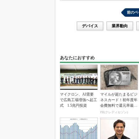
前のペ
デバイス
業界動向
あなたにおすすめ
マイクロン、AI需要
マイルが超たまるビジ
で広島工場増強へ起工
ネスカード！初年度年
式 1.5兆円投資
会費無料で還元率最大
1.125%
PR(クレディセゾン)