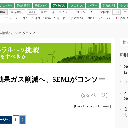
ノロジー
製品解剖
先端技術
デバイス
プロセス
パワー
部品材料
セン
動向
企業動向
統計
インタビュー
コラム
テーマ特集
カ
M&A
5G
ギー
ナログ
無線
集
ニュース
海外
国内
連載
電子版
読者登録
ホワイトペーパー
Specia
フィジカルAI
IoT・エッジコ
モリ
EXPO
Microchip情報
ストレージ通信
EE Times Japan×EDN Japan統合電
エッジAI
子版
I
SEMICON Japan
減へ、SEMIがコンソ...
デバイス通信
パワーエレクトロニクス
電子ブックレット
イコン
CEATEC
のナノフォーカス
半導体後工程
GA
EdgeTech＋
業界スコープ
読者調査（EE Times Research）
印刷
TECHNO-FRONT
のエレ・組み込みプレイバ
カーボンニュートラル
2
人とくるま展
版
IoT
直前エンジニアの社会人大
果ガス削減へ、SEMIがコンソー
電源設計（EDN Japan）
「
数字」で回してみよう
エレクトロニクス入門（EDN
A
Japan）
（2/2 ページ）
ード ～Behind the
2
rd
[
Gary Hilson
，
EE Times
]
年で起こったこと、次の10年
台
こと
4
ージへ
1
|
2
で探るアジアの新トレンド