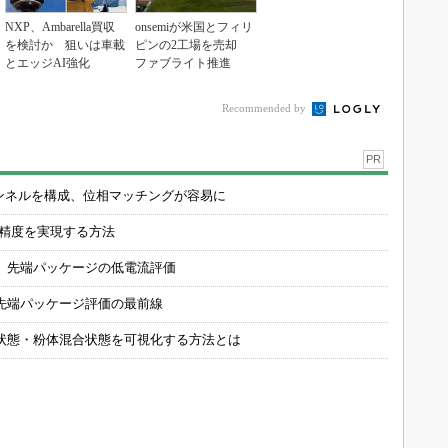
NXP、Ambarella買収
onsemiが米国とフィリ
を検討か 狙いは車載
ピンの2工場を売却
とエッジAI強化
ファブライト推進
Recommended by
PR
チャンネルを構成、位相マッチングが容易に
の精度を実現する方法
 先端パッケージの低電流評価
先端パッケージ評価の最前線
状態・粉体混合状態を可視化する方法とは