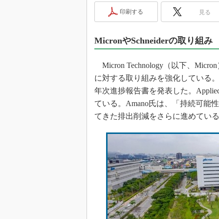
光伝送技
印刷する
見る
“異端児
改革、執
MicronやSchneiderの取り組み
イノベー
JASA発
Micron Technology（以下
IHSア
に対する取り組みを強化している。M
「英語に
年次進捗報告書を発表した。Applie
ための新
ている。Amano氏は、「持続可能
てきた排出削減をさらに進めてい