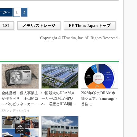
ージへ
1
|
2
LSI
メモリ/ストレージ
EE Times Japan トップ
Copyright © ITmedia, Inc. All Rights Reserved.
全経営者・個人事業主
中国最大のDRAMメ
2026年Q2のDRAM市
が作るべき「圧倒的コ
ーカーCXMTがIPO
場シェア、Samsungが
スパのビジネスカー
へ 増産とHBM開発
首位に
ド」
で存在感
PR(クレディセゾン)