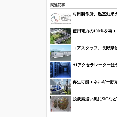
関連記事
村田製作所、温室効果ガ
使用電力の100％を再
コアスタッフ、長野県
AIアクセラレーター
再生可能エネルギー貯蔵
脱炭素追い風にSiCな