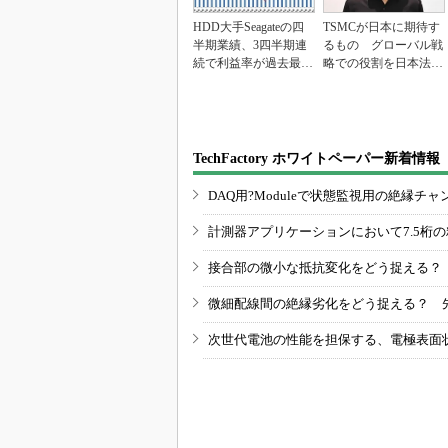
HDD大手Seagateの四
TSMCが日本に期待す
半期業績、3四半期連
るもの グローバル戦
続で利益率が過去最高
略での役割を日本法人
を更新
社長に聞く
TechFactory ホワイトペーパー新着情報
DAQ用?Moduleで状態監視用の絶縁
計測器アプリケーションにおいて7.5桁
接合部の微小な抵抗変化をどう捉える？
微細配線間の絶縁劣化をどう捉える？ 
次世代電池の性能を担保する、電極表面