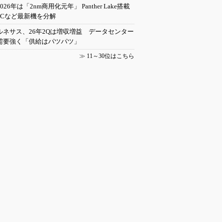
2026年は「2nm商用化元年」 Panther Lake搭載
PCなど最新機を分解
ルネサス、26年2Qは増収増益 データセンター
需要強く「供給はパツパツ」
≫
11～30位はこちら