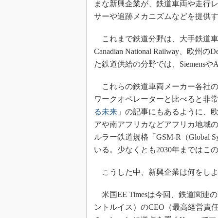
まな新興企業が、鉄道車両や走行レ
光伝送技
サーや追跡メカニズムなどを提供
“異端児
改革、執
これまで鉄道分野は、大手鉄道車両メーカーで
イノベー
Canadian National Railwa
JASA発
た鉄道供給の分野では、Siemens
IHSア
これらの鉄道車両メーカー各社の
「英語に
ための新
ワークオペレーターと比べると非
る未来
」の記事にもあるように、
アや南アフリカなどアフリカ地域の
ルラー鉄道規格「GSM-R（Global System
いる。少なくとも2030年まではこ
こうした中、新興企業は何をしよ
米国EE Timesは今回、鉄道関連のIo
ントルイス）のCEO（最高経営責任者）