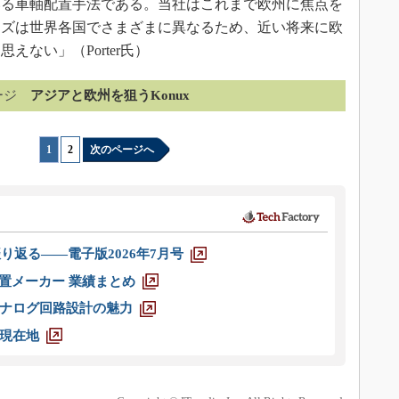
いる車軸配置手法である。当社はこれまで欧州に焦点を
イズは世界各国でさまざまに異なるため、近い将来に欧
ない」（Porter氏）
ージ
アジアと欧州を狙うKonux
1
|
2
次のページへ
り返る――電子版2026年7月号
装置メーカー 業績まとめ
ナログ回路設計の魅力
現在地