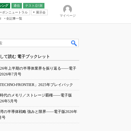
シング
通信
テスト/計測
ーボンニュートラル
展示会
マイページ
全記事一覧
l
ンピューティング
して読む 電子ブックレット
IER
026年上半期の半導体業界を振り返る――電子
2026年7月号
TECHNO-FRONTIER」2025年プレイバック
I時代のメモリ／ストレージ覇権――電子版
026年5月号
湾の半導体戦略 強みと限界――電子版2026年
月号