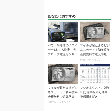
あなたにおすすめ
パワー半導体の「ワイ
マイルが超たまるビジ
ヤー1本」も測定 光
ネスカード！初年度年
プローブ電流センサー
会費無料で還元率最大
1.125%
PR(クレディセゾン)
マイルが超たまるビジ
ソシオネクスト、26年
ネスカード！初年度年
1Qは赤字転落も通期
会費無料で還元率最大
予想据え置き
1.125%
PR(クレディセゾン)