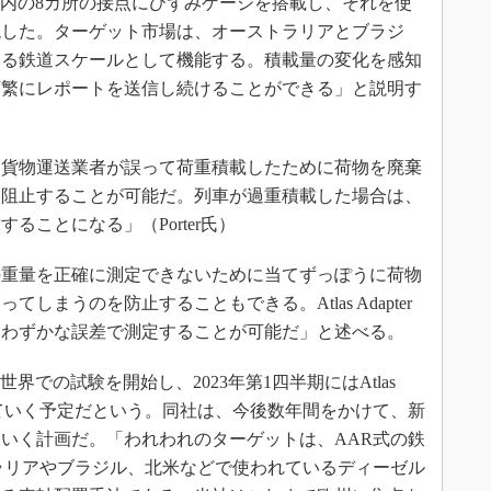
lは、車両内の8カ所の接点にひずみゲージを搭載し、それを使
現した。ターゲット市場は、オーストラリアとブラジ
する鉄道スケールとして機能する。積載量の変化を感知
頻繁にレポートを送信し続けることができる」と説明す
貨物運送業者が誤って荷重積載したために荷物を廃棄
を阻止することが可能だ。列車が過重積載した場合は、
ることになる」（Porter氏）
重量を正確に測定できないために当てずっぽうに荷物
しまうのを防止することもできる。Atlas Adapter
、わずかな誤差で測定することが可能だ」と述べる。
冬に現実世界での試験を開始し、2023年第1四半期にはAtlas
スしていく予定だという。同社は、今後数年間をかけて、新
いく計画だ。「われわれのターゲットは、AAR式の鉄
ラリアやブラジル、北米などで使われているディーゼル