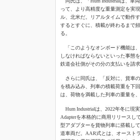
同氏は、「Hum Industria
って、より高精度な重量測定を実
ル、北米だ。リアルタイムで動作
するとすぐに、積載が終わるまで
る。
「このようなオンボード機能は、
しなければならないといった事態
鉄道会社側がその分の支払いを請求す
さらに同氏は、「反対に、貨車の
を積み込み、列車の積載荷重を下回って
は、荷物を満載した列車の重量を
Hum Industrialは、2022年
Adapterを本格的に商用リリー
型アダプターを貨物列車に搭載して
道車両だ。AAR式とは、オースト