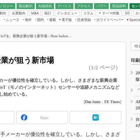
ノロジー
製品解剖
先端技術
デバイス
プロセス
パワー
部品材料
セン
動向
企業動向
統計
インタビュー
コラム
テーマ特集
カ
M&A
5G
ギー
ナログ
無線
集
ニュース
海外
国内
連載
電子版
読者登録
ホワイトペーパー
Specia
フィジカルAI
IoT・エッジコ
モリ
EXPO
Microchip情報
ストレージ通信
EE Times Japan×EDN Japan統合電
エッジAI
子版
I
SEMICON Japan
oTを、新興企業が狙う新市場：Hum Indust...
デバイス通信
パワーエレクトロニクス
電子ブックレット
イコン
CEATEC
のナノフォーカス
半導体後工程
GA
EdgeTech＋
業界スコープ
企業が狙う新市場
読者調査（EE Times Research）
印刷
TECHNO-FRONT
のエレ・組み込みプレイバ
（1/2 ページ）
カーボンニュートラル
2
人とくるま展
版
IoT
直前エンジニアの社会人大
カーが優位性を確立している。しかし、さまざまな新興企業
IoT（モノのインターネット）センサーや追跡メカニズムなど
電源設計（EDN Japan）
「
し始めている。
数字」で回してみよう
エレクトロニクス入門（EDN
A
[
Dan Jones
，
EE Times
]
Japan）
ード ～Behind the
2
rd
Share
年で起こったこと、次の10年
台
こと
4
で探るアジアの新トレンド
手メーカーが優位性を確立している。しかし、さまざ