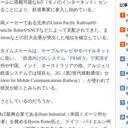
ールに搭載可能なIoT（モノのインターネット）セン
術を知る
記事
することにより、鉄道事業に参入し始めている。
エンジニア”が仕掛けた社内
念の180日
ある北米のUnion Pacific Railroadや
ションは日本を救うのか
y、欧州のDeutsche BahnやSNCFなどによって支配されてきた。ま
IoT通信
やAlstomなどの巨大企業が突出した地位を確立している。
ナリスト「未来展望」
タイムスケールは、ケーブルテレビやモバイルネット
愛されないエンジニア」の
行動論
常に長い。「
鉄道向け5Gシステム『FRMCS』で実現す
欧州や中国、インド、オーストラリアの他、アルジェリ
鉄道システムでは現在も、2G（第2世代移動通信）セ
 for Mobile Communications-Railway）」が使われて
の状況が続くとみられている。
うとしているのだろうか。
T新興企業であるHum Industrial（米国ミズーリ州セ
を務めるByron Porter氏と、ドイツ・バイエルン州