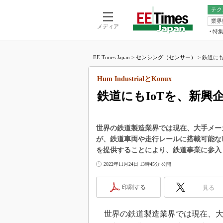
テク
業界
電池／エネル
ア
メディア
特
メ
福田昭の
LS
EE Times Japan
>
センシング（センサー）
>
鉄道にもI
福田昭の
マ
湯之上隆
Hum IndustrialとKonux
FP
大山聡の
鉄道にもIoTを、新興
大原雄介
ック
リタイア
世界の鉄道製造業界では現在、大手メー
学漂流記
が、鉄道車両や走行レールに搭載可能な
を提供することにより、鉄道事業に参入
世界を「
2022年11月24日 13時45分 公開
踊るバズワ
Buzzwo
印刷する
見る
この10
で起こる
製品分解
世界の鉄道製造業界では現在、大