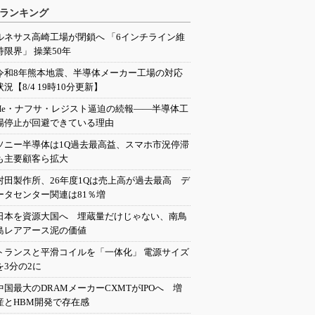
ランキング
ルネサス高崎工場が閉鎖へ 「6インチライン維
持限界」 操業50年
令和8年熊本地震、半導体メーカー工場の対応
状況【8/4 19時10分更新】
He・ナフサ・レジスト逼迫の続報――半導体工
場停止が回避できている理由
ソニー半導体は1Q過去最高益、スマホ市況停滞
も主要顧客ら拡大
村田製作所、26年度1Qは売上高が過去最高 デ
ータセンター関連は81％増
日本を資源大国へ 埋蔵量だけじゃない、南鳥
島レアアース泥の価値
トランスと平滑コイルを「一体化」 電源サイズ
を3分の2に
中国最大のDRAMメーカーCXMTがIPOへ 増
産とHBM開発で存在感