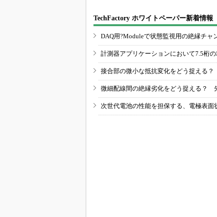
TechFactory ホワイトペーパー新着情報
DAQ用?Moduleで状態監視用の絶縁
計測器アプリケーションにおいて7.5桁
接合部の微小な抵抗変化をどう捉える？
微細配線間の絶縁劣化をどう捉える？ 
次世代電池の性能を担保する、電極表面