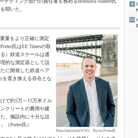
ティング部門の責任者を務めるBorislava Söllner氏
解を聞いた。
列車の重量をより正確に測定
er氏はEE Timesの取
測る）鉄道スケールは通
物理的な測定器として設
新たに開発した鉄道ベア
は、それを置き換える存在とな
で約5万～15万米ドル
コンクリートの費用や建
また、施設内に十分な設
Porter氏）
Hum IndustrialのCEO、Byron Porter氏