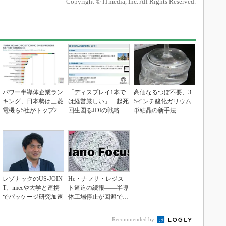
Copyright © ITmedia, Inc. All Rights Reserved.
パワー半導体企業ラン
「ディスプレイ1本で
高価なるつぼ不要、3.
キング、日本勢は三菱
は経営厳しい」 起死
5インチ酸化ガリウム
電機ら5社がトップ20
回生図るJDIの戦略
単結晶の新手法
入り
レゾナックのUS-JOIN
He・ナフサ・レジス
T、imecや大学と連携
ト逼迫の続報――半導
でパッケージ研究加速
体工場停止が回避でき
ている理由
Recommended by