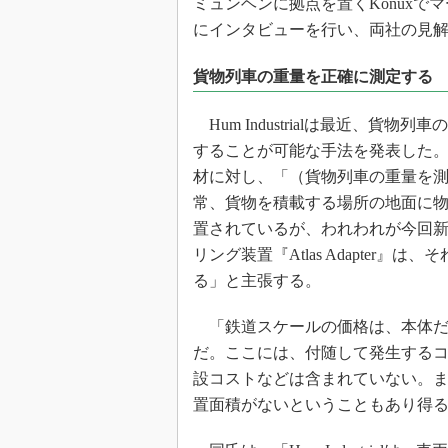
ミュンヘンに拠点を置くKonuxでマーケ
にインタビューを行い、両社の見
貨物列車の重量を正確に測定する
Hum Industrialは最近、貨物
することが可能な手法を発表した。Port
材に対し、「（貨物列車の重量を
常、貨物を積載する場所の地面に
置されているが、われわれが今回
リング装置『Atlas Adapter』
る」と主張する。
「鉄道スケールの価格は、本体だけ
だ。ここには、付随して発生する
設コストなどは含まれていない。
置面積がないということもあり得る」（