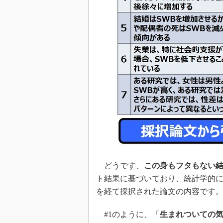
どうです、
この身もフタもない
ト結果に基づいており、統計学的
を経て採択された論文の内容です
#1のように、「
生まれついての