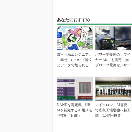
あなたにおすすめ
ぼっち系エンジニア、
パワー半導体の「ワイ
「幸せ」について論文
ヤー1本」も測定 光
とデータで殴られる
プローブ電流センサー
NANDを再定義、HB
マイクロン、AI需要
Mを補完するAI用メモ
で広島工場増強へ起工
リ技術「HBF」
式 1.5兆円投資