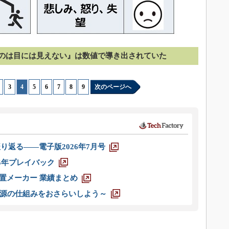
のは目には見えない』は数値で導き出されていた
|
3
|
4
|
5
|
6
|
7
|
8
|
9
次のページへ
り返る――電子版2026年7月号
025年プレイバック
装置メーカー 業績まとめ
源の仕組みをおさらいしよう～