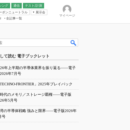
シング
通信
テスト/計測
ーボンニュートラル
展示会
マイページ
全記事一覧
l
ンピューティング
して読む 電子ブックレット
IER
026年上半期の半導体業界を振り返る――電子
2026年7月号
TECHNO-FRONTIER」2025年プレイバック
I時代のメモリ／ストレージ覇権――電子版
026年5月号
湾の半導体戦略 強みと限界――電子版2026年
月号