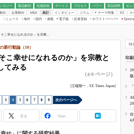
ノロジー
製品解剖
先端技術
デバイス
プロセス
パワー
部品材料
セン
動向
企業動向
統計
インタビュー
コラム
テーマ特集
カ
M&A
5G
ギー
ナログ
無線
集
ニュース
海外
国内
連載
電子版
読者登録
ホワイトペーパー
Specia
フィジカルAI
IoT・エッジコ
モリ
EXPO
Microchip情報
ストレージ通信
EE Times Japan×EDN Japan統合電
エッジAI
子版
I
SEMICON Japan
そこ幸せになれるのか」を宗教...
デバイス通信
パワーエレクトロニクス
電子ブックレット
イコン
CEATEC
のナノフォーカス
の新行動論（10）
半導体後工程
GA
EdgeTech＋
業界スコープ
そこ幸せになれるのか」を宗教と
読者調査（EE Times Research）
印刷
TECHNO-FRONT
のエレ・組み込みプレイバ
してみる
カーボンニュートラル
2
人とくるま展
（4/9 ページ）
版
IoT
直前エンジニアの社会人大
電源設計（EDN Japan）
[
江端智一
，
EE Times Japan
]
「
数字」で回してみよう
エレクトロニクス入門（EDN
A
Japan）
ード ～Behind the
|
3
|
4
|
5
|
6
|
7
|
8
|
9
次のページへ
2
rd
年で起こったこと、次の10年
台
見る
Share
こと
4
で探るアジアの新トレンド
「幸せ」に関する研究結果