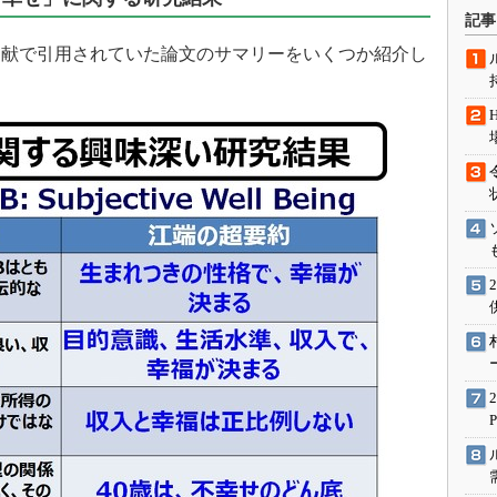
術を知る
記事
エンジニア”が仕掛けた社内
献で引用されていた論文のサマリーをいくつか紹介し
念の180日
ションは日本を救うのか
IoT通信
ナリスト「未来展望」
愛されないエンジニア」の
行動論