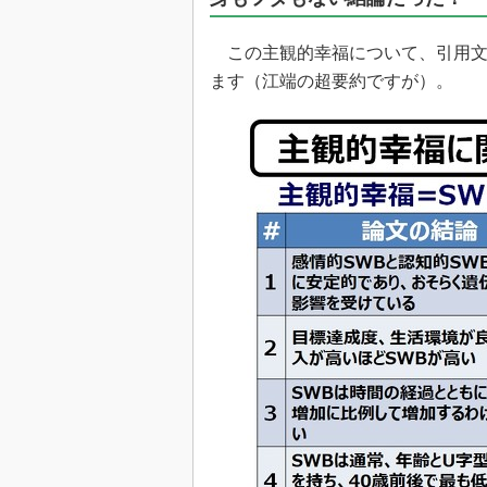
光伝送技
“異端児
この主観的幸福について、引用文
改革、執
ます（江端の超要約ですが）。
イノベー
JASA発
IHSア
「英語に
ための新