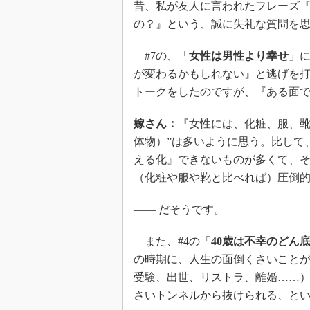
昔、私が友人に言われたフレーズ
の？』という、誠に失礼な質問を
#7の、「
女性は男性より幸せ
」
が変わるかもしれない』と逃げを
トークをしたのですが、『ある面
嫁さん：
『女性には、化粧、服、靴
体物）”は多いように思う。比して
える化』できないものが多くて、
（化粧や服や靴と比べれば）圧倒
―― だそうです。
また、#4の「
40歳は不幸のどん
の時期に、人生の面倒くさいこと
受験、出世、リストラ、離婚……）
さいトンネルから抜けられる、と