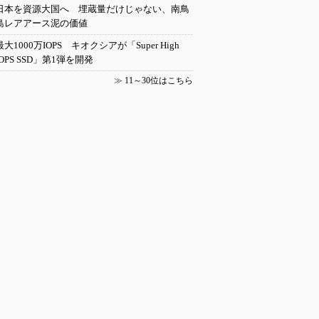
日本を資源大国へ 埋蔵量だけじゃない、南鳥
島レアアース泥の価値
最大1000万IOPS キオクシアが「Super High
IOPS SSD」第1弾を開発
≫
11～30位はこちら