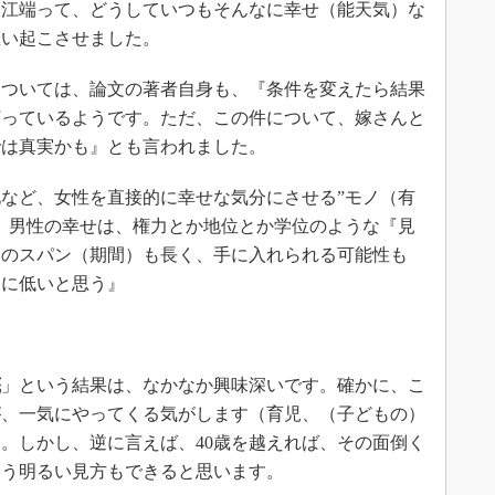
『江端って、どうしていつもそんなに幸せ（能天気）な
思い起こさせました。
については、論文の著者自身も、『条件を変えたら結果
打っているようです。ただ、この件について、嫁さんと
では真実かも』とも言われました。
など、女性を直接的に幸せな気分にさせる”モノ（有
、男性の幸せは、権力とか地位とか学位のような『見
そのスパン（期間）も長く、手に入れられる可能性も
的に低いと思う』
底
」という結果は、なかなか興味深いです。確かに、こ
が、一気にやってくる気がします（育児、（子どもの）
。しかし、逆に言えば、40歳を越えれば、その面倒く
いう明るい見方もできると思います。