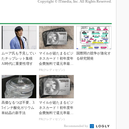
Copyright © ITmedia, Inc. All Rights Reserved.
ムーア氏も予見してい
マイルが超たまるビジ
国際間の競争が激化す
たチップレット集積
ネスカード！初年度年
る研究開発
AI時代に重要性増す
会費無料で還元率最大
1.125%
PR(クレディセゾン)
高価なるつぼ不要、3.
マイルが超たまるビジ
5インチ酸化ガリウム
ネスカード！初年度年
単結晶の新手法
会費無料で還元率最大
1.125%
PR(クレディセゾン)
Recommended by