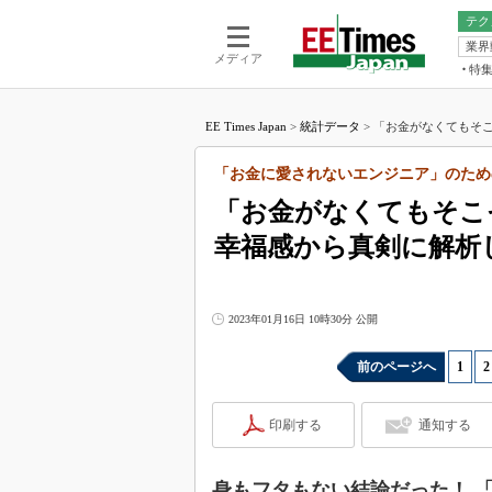
テク
業界
電池／エネル
ア
メディア
特
メ
福田昭の
LS
EE Times Japan
>
統計データ
>
「お金がなくてもそこ
福田昭の
マ
湯之上隆
「お金に愛されないエンジニア」のため
FP
大山聡の
「お金がなくてもそこ
大原雄介
幸福感から真剣に解析
ック
リタイア
学漂流記
2023年01月16日 10時30分 公開
世界を「
踊るバズワ
前のページへ
1
|
2
Buzzwo
この10
印刷する
通知する
で起こる
製品分解
身もフタもない結論だった！ 