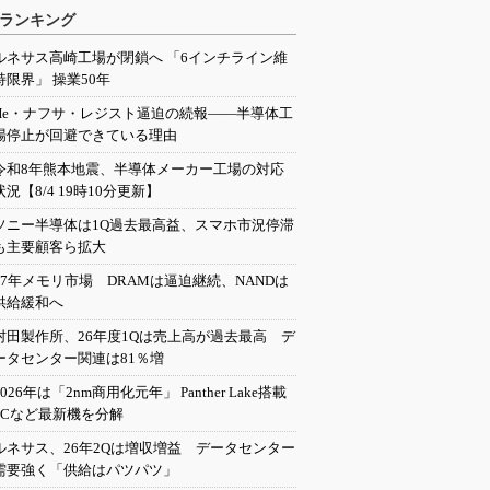
ランキング
ルネサス高崎工場が閉鎖へ 「6インチライン維
持限界」 操業50年
He・ナフサ・レジスト逼迫の続報――半導体工
場停止が回避できている理由
令和8年熊本地震、半導体メーカー工場の対応
状況【8/4 19時10分更新】
ソニー半導体は1Q過去最高益、スマホ市況停滞
も主要顧客ら拡大
27年メモリ市場 DRAMは逼迫継続、NANDは
供給緩和へ
村田製作所、26年度1Qは売上高が過去最高 デ
ータセンター関連は81％増
2026年は「2nm商用化元年」 Panther Lake搭載
PCなど最新機を分解
ルネサス、26年2Qは増収増益 データセンター
需要強く「供給はパツパツ」