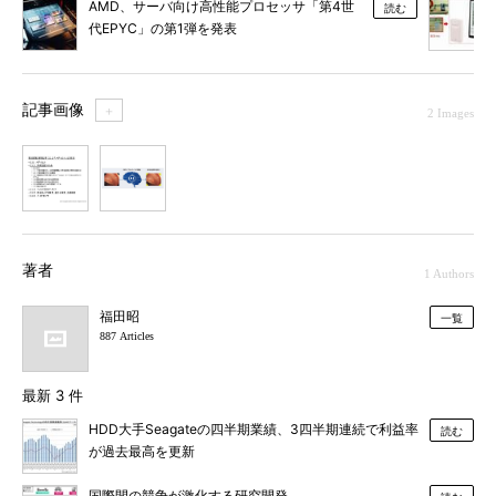
AMD、サーバ向け高性能プロセッサ「第4世
読む
代EPYC」の第1弾を発表
記事画像
＋
2 Images
1
2
著者
1 Authors
福田昭
一覧
887 Articles
最新 3 件
HDD大手Seagateの四半期業績、3四半期連続で利益率
読む
が過去最高を更新
国際間の競争が激化する研究開発