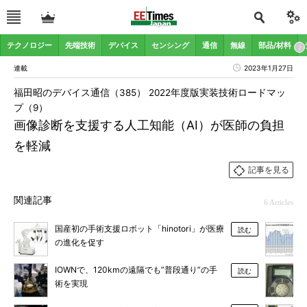
テクノロジー
先端技術
デバイス
センシング
通信
無線
部品/材料
連載
2023年1月27日
福田昭のデバイス通信（385） 2022年度版実装技術ロードマッ
プ（9）
画像診断を支援する人工知能（AI）が医師の負担
を軽減
記事を見る
関連記事
6 Articles
国産初の手術支援ロボット「hinotori」が医療
読む
の進化を促す
IOWNで、120kmの遠隔でも”普段通り”の手
読む
術を実現