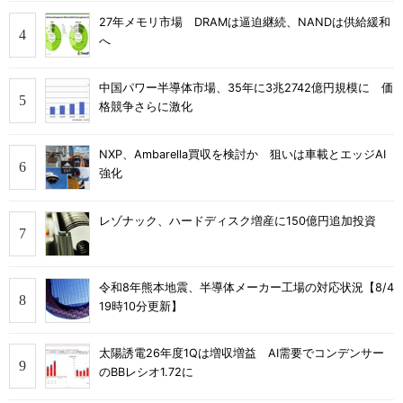
27年メモリ市場 DRAMは逼迫継続、NANDは供給緩和
へ
中国パワー半導体市場、35年に3兆2742億円規模に 価
格競争さらに激化
NXP、Ambarella買収を検討か 狙いは車載とエッジAI
強化
レゾナック、ハードディスク増産に150億円追加投資
令和8年熊本地震、半導体メーカー工場の対応状況【8/4
19時10分更新】
太陽誘電26年度1Qは増収増益 AI需要でコンデンサー
のBBレシオ1.72に