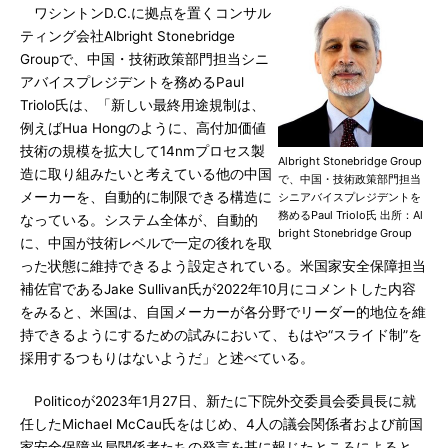
ワシントンD.C.に拠点を置くコンサル
ティング会社Albright Stonebridge
Groupで、中国・技術政策部門担当シニ
アバイスプレジデントを務めるPaul
Triolo氏は、「新しい最終用途規制は、
例えばHua Hongのように、高付加価値
技術の規模を拡大して14nmプロセス製
Albright Stonebridge Group
造に取り組みたいと考えている他の中国
で、中国・技術政策部門担当
メーカーを、自動的に制限できる構造に
シニアバイスプレジデントを
務めるPaul Triolo氏 出所：Al
なっている。システム全体が、自動的
bright Stonebridge Group
に、中国が技術レベルで一定の後れを取
った状態に維持できるよう設定されている。米国家安全保障担当
補佐官であるJake Sullivan氏が2022年10月にコメントした内容
をみると、米国は、自国メーカーが各分野でリーダー的地位を維
持できるようにするための試みにおいて、もはや“スライド制”を
採用するつもりはないようだ」と述べている。
Politicoが2023年1月27日、新たに下院外交委員会委員長に就
任したMichael McCau氏をはじめ、4人の議会関係者および前国
家安全保障当局関係者たちの発言を基に報じたところによると、