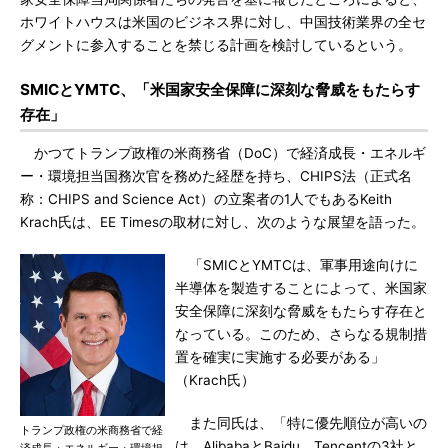
ホワイトハウスは米国のビジネス界に対し、中国技術業界の全セ
グメントに参入することを禁じる計画を検討しているという。
SMICとYMTC、「米国家安全保障に深刻な脅威をもたらす
存在」
かつてトランプ政権の米商務省（DoC）で経済成長・エネルギ
ー・環境担当国務次官を務めた経歴を持ち、CHIPS法（正式名
称：CHIPS and Science Act）の立案者の1人でもあるKeith
Krach氏は、EE Timesの取材に対し、次のような展望を語った。
「SMICとYMTCは、軍事用途向けに
半導体を製造することによって、米国家
安全保障に深刻な脅威をもたらす存在と
なっている。このため、さらなる規制措
置を確実に実施する必要がある」
（Krach氏）
また同氏は、「特に優先順位が高いの
トランプ政権の米商務省で経
は、AlibabaとBaidu、Tencentの3社と