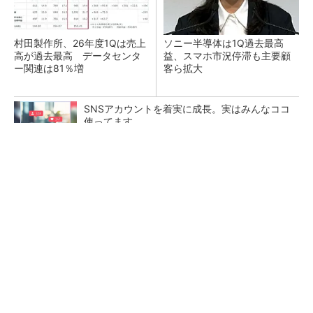
村田製作所、26年度1Qは売上
ソニー半導体は1Q過去最高
高が過去最高 データセンタ
益、スマホ市況停滞も主要顧
ー関連は81％増
客ら拡大
SNSアカウントを着実に成長。実はみんなココ
使ってます。
PR(Dreaw合同会社)
トランスと平滑コイルを「一体化」 電源サイズ
を3分の2に
マイクロン、AI需要で広島工場増強へ起工式
1.5兆円投資