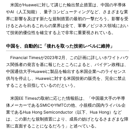
米国がHuaweiに対して講じた輸出禁止措置は、中国の半導体
やAI（人工知能）、量子コンピューティングなど、さまざまな業
界に影響を及ぼす新たな規制措置の最初の一撃だろう。影響を受
けるとみられるこれらの業界は全て、軍事／ビジネス領域におい
て技術的優位性を確立する上で非常に重要視されている。
中国を、自動的に「後れを取った技術レベルに維持」
Financial Timesが2023年2月、この計画に詳しいホワイトハウ
ス関係者の発言を基に報じたところによると、バイデン政権は、
中国通信大手Huaweiに製品を輸出する米国企業へのライセンス
供与を停止し、Huaweiに対する米国技術の販売を、完全に禁止
することを目指しているのだという。
米国EE Timesの取材に応じた情報筋は、「中国最大手の半導
体メーカーであるSMICやYMTCの他、小規模の国内ライバル企
業であるHua Hong Semiconductor（以下、Hua Hong）など
は、この新たな規制措置により、成長の妨げとなるさまざまな障
害に直面することになるだろう」と述べている。