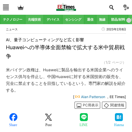
テクノロジー
先端技術
デバイス
センシング
通信
無線
部品/材料
ニュース
2023年2月8日
AI、量子コンピューティングなど広く影響
Huaweiへの半導体全面禁輸で拡大する米中貿易戦
争
（1/2 ページ）
米バイデン政権は、Huaweiに製品を輸出する米国企業へのライ
センス供与を停止し、中国Huaweiに対する米国技術の販売を、
完全に禁止することを目指しているという。専門家の解説を紹介
する。
[
Alan Patterson
，EE Times]
PC用表示
関連情報
Share
Post
LINE
Hatena