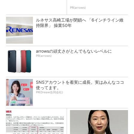
PR(arrows)
ルネサス高崎工場が閉鎖へ 「6インチライン維
持限界」 操業50年
arrowsの頑丈さがとんでもないレベルに
PR(arrows)
SNSアカウントを着実に成長。実はみんなココ
使ってます。
PR(Dreaw合同会社)