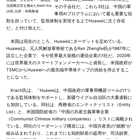
済成長・エネルギー・環境担
当国務次官を務めたKeith Kra
その子会社だ。これら3社は、中国の軍
ch氏 出所：米商務省
事用AIプログラムにおいて最も重要な役
割を担っていて、監視体制を実現する上でHuaweiに次ぐ存在
だ」と付け加えた。
米国は現在のところ、Huaweiにターゲットを定めている。
Huaweiは、元人民解放軍将校であるRen Zhengfei氏が1987年に
設立した企業で、今や世界最大規模の通信企業の1社だ。2020年
には世界最大のスマートフォンメーカーへと成長し、米国政府が
TSMCからHuaweiへの最先端半導体チップの供給を停止するこ
とになった。
Krach氏は、「Huaweiは、中国政府の軍事用機器ツールの1つ
である監視体制をサポートし、新疆ウイグル自治区の大量虐殺に
も加担している。同社は、商務省のエンティティリスト（Entity
List）と、米国国防総省の『中国の共産主義軍事企業
（Communist Chinese military companies）』リストに掲載され
ている。同社のリーダーシップ構造には、中国共産党の“細胞“が
組み込まれており、これまでにも知的財産の盗用や、司法妨害、