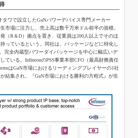
得
ナダ、オタワで設立したGaNパワーデバイス専門メーカー
民生市場に注力し、売上高は数千万米ドル前半の規模。
発（R＆D）拠点を置き、従業員は200人以上でそのほ
を持っているという。同社は、パッケージなどに特化し
erty）群を有し、完全内蔵型パワーダイパッケージを中心に幅広いデ
いる。InfineonのPSS事業本部CFO（最高財務責任
aN SystemsはGaN市場におけるリーディングプレイヤーの1社
が結集され、『GaN市場における勝利の方程式』が生
。