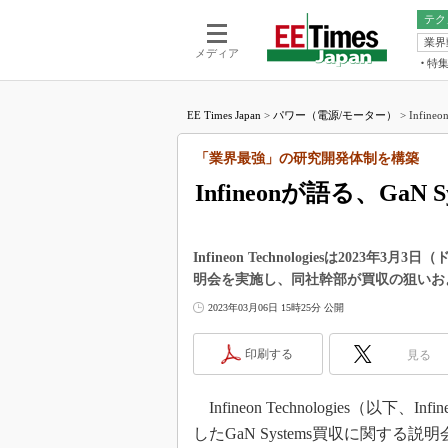
テク
業界
電池／エネル
ア
メディア
特
メ
福田昭の
LS
EE Times Japan
>
パワー（電源/モーター）
>
Infin
福田昭の
マ
湯之上隆
「業界最強」の研究開発体制を構築
FP
大山聡の
Infineonが語る、GaN 
大原雄介
ック
リタイア
Infineon Technologiesは2023
学漂流記
明会を実施し、同社幹部が買収の狙いお
世界を「
2023年03月06日 15時25分 公開
踊るバズワ
Buzzwo
印刷する
見る
この10
で起こる
Infineon Technologies（以
製品分解
したGaN Systems買収に関す