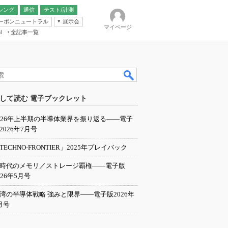
シング
通信
テスト/計測
ーボンニュートラル
展示会
マイページ
全記事一覧
l
ンピューティング
して読む 電子ブックレット
IER
026年上半期の半導体業界を振り返る――電子
2026年7月号
TECHNO-FRONTIER」2025年プレイバック
I時代のメモリ／ストレージ覇権――電子版
026年5月号
湾の半導体戦略 強みと限界――電子版2026年
月号