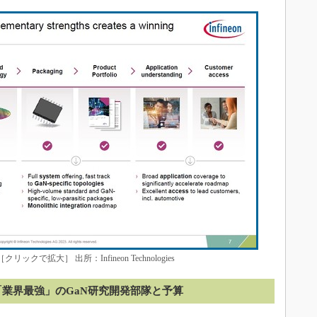
クリックで拡大］ 出所：Infineon Technologies
「業界最強」のGaN研究開発部隊と予算