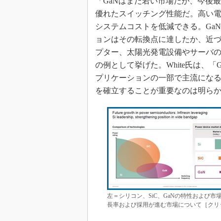
「GaNはまだ若い市場だが、今後
優れたスイッチング性能だ。高い
システムコストを低減できる。Ga
ョンはその転換点に達したか、近づ
プター、太陽光発電設備やサーバの
の例として挙げた。White氏は、「Ga
プリケーションの一部で主流にな
を確立することが重要なのは明ら
左＝シリコン、SiC、GaNの特性および
長率および採用が進む市場について［クリックで拡大］ 