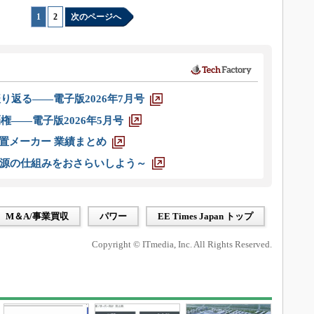
1
|
2
次のページへ
り返る――電子版2026年7月号
権――電子版2026年5月号
装置メーカー 業績まとめ
源の仕組みをおさらいしよう～
M＆A/事業買収
パワー
EE Times Japan トップ
Copyright © ITmedia, Inc. All Rights Reserved.