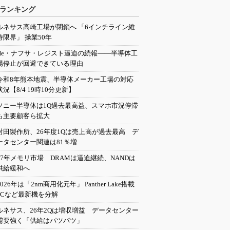
ランキング
ルネサス高崎工場が閉鎖へ 「6インチライン維
持限界」 操業50年
He・ナフサ・レジスト逼迫の続報――半導体工
場停止が回避できている理由
令和8年熊本地震、半導体メーカー工場の対応
状況【8/4 19時10分更新】
ソニー半導体は1Q過去最高益、スマホ市況停滞
も主要顧客ら拡大
村田製作所、26年度1Qは売上高が過去最高 デ
ータセンター関連は81％増
27年メモリ市場 DRAMは逼迫継続、NANDは
供給緩和へ
2026年は「2nm商用化元年」 Panther Lake搭載
PCなど最新機を分解
ルネサス、26年2Qは増収増益 データセンター
需要強く「供給はパツパツ」