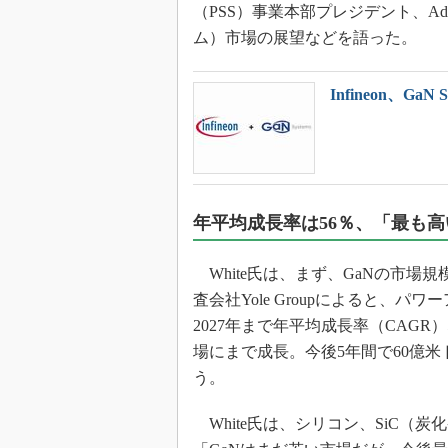
光伝送技
（PSS）事業本部プレジデント、Ad
ム）市場の展望などを語った。
“異端児
改革、執
イノベー
Infineon、Ga
JASA発
IHSア
「英語に
ための新
年平均成長率は56％、「最も高
White氏は、まず、GaNの市場
査会社Yole Groupによると、パ
2027年まで年平均成長率（CAGR
場にまで成長。今後5年間で60億
う。
White氏は、シリコン、SiC（