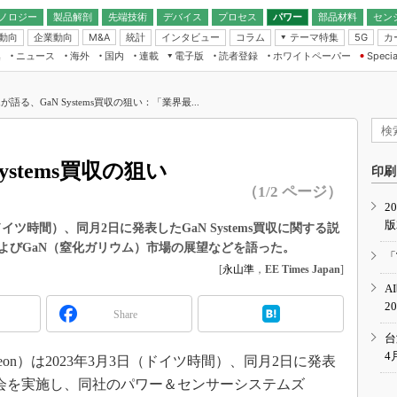
ノロジー
製品解剖
先端技術
デバイス
プロセス
パワー
部品材料
セン
動向
企業動向
統計
インタビュー
コラム
テーマ特集
カ
M&A
5G
ギー
ナログ
無線
集
ニュース
海外
国内
連載
電子版
読者登録
ホワイトペーパー
Specia
フィジカルAI
IoT・エッジコ
モリ
EXPO
Microchip情報
ストレージ通信
EE Times Japan×EDN Japan統合電
エッジAI
子版
I
SEMICON Japan
eonが語る、GaN Systems買収の狙い：「業界最...
デバイス通信
パワーエレクトロニクス
電子ブックレット
イコン
CEATEC
のナノフォーカス
半導体後工程
GA
EdgeTech＋
業界スコープ
Systems買収の狙い
読者調査（EE Times Research）
印刷
TECHNO-FRONT
のエレ・組み込みプレイバ
（1/2 ページ）
カーボンニュートラル
2
人とくるま展
版
IoT
直前エンジニアの社会人大
年3月3日（ドイツ時間）、同月2日に発表したGaN Systems買収に関する説
よびGaN（窒化ガリウム）市場の展望などを語った。
電源設計（EDN Japan）
「
数字」で回してみよう
[
永山準
，
EE Times Japan
]
エレクトロニクス入門（EDN
A
Japan）
ード ～Behind the
2
rd
Share
年で起こったこと、次の10年
台
こと
4
下、Infineon）は2023年3月3日（ドイツ時間）、同月2日に発表
で探るアジアの新トレンド
る説明会を実施し、同社のパワー＆センサーシステムズ