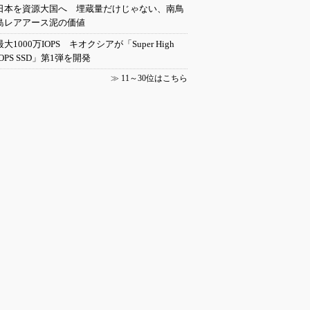
日本を資源大国へ 埋蔵量だけじゃない、南鳥
島レアアース泥の価値
最大1000万IOPS キオクシアが「Super High
IOPS SSD」第1弾を開発
≫
11～30位はこちら