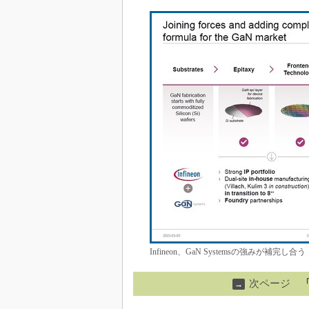
Infineon、GaN Systemsの強みが補完し合う［
次ページ
→