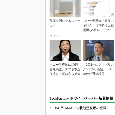
部屋を沼らせるスピー
パワー半導体企業ラン
カー
キング、日本勢は三菱
電機ら5社がトップ20
入り
PR(デノン)
ソニー半導体は1Q過
「2031年にアップリン
去最高益、スマホ市況
ク5倍の可能性」 AI
停滞も主要顧客ら拡大
時代の通信課題
TechFactory ホワイトペーパー新着情報
DAQ用?Moduleで状態監視用の絶縁