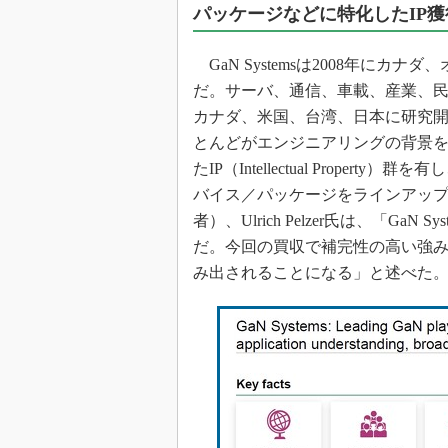
パッケージなどに特化したIP獲
GaN Systemsは2008年にカ
だ。サーバ、通信、車載、産業、
カナダ、米国、台湾、日本に研究開
とんどがエンジニアリングの背景
たIP（Intellectual Prop
バイス／パッケージをラインアップして
者）、Ulrich Pelzer氏は、「G
だ。今回の買収で補完性の高い強み
み出されることになる」と述べた