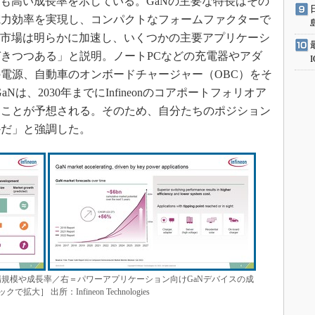
最も高い成長率を示している。GaNの主要な特長はその
電力効率を実現し、コンパクトなフォームファクターで
N市場は明らかに加速し、いくつかの主要アプリケーシ
きつつある」と説明。ノートPCなどの充電器やアダ
電源、自動車のオンボードチャージャー（OBC）をそ
Nは、2030年までにInfineonのコアポートフォリオア
ることが予想される。そのため、自分たちのポジション
かだ」と強調した。
市場規模や成長率／右＝パワーアプリケーション向けGaNデバイスの成
出所：Infineon Technologies