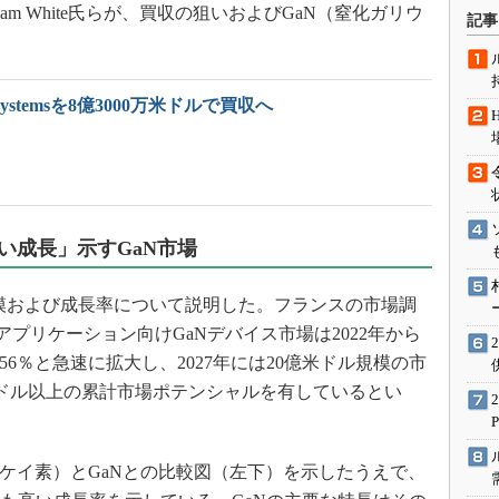
術を知る
am White氏らが、買収の狙いおよびGaN（窒化ガリウ
記事
エンジニア”が仕掛けた社内
念の180日
ションは日本を救うのか
N Systemsを8億3000万米ドルで買収へ
IoT通信
ナリスト「未来展望」
愛されないエンジニア」の
行動論
い成長」示すGaN市場
規模および成長率について説明した。フランスの市場調
ワーアプリケーション向けGaNデバイス市場は2022年から
）56％と急速に拡大し、2027年には20億米ドル規模の市
米ドル以上の累計市場ポテンシャルを有しているとい
炭化ケイ素）とGaNとの比較図（左下）を示したうえで、