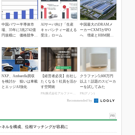
中国パワー半導体市
AIサーバ向け「生産
中国最大のDRAMメ
場、35年に3兆2742億
キャパシティー超える
ーカーCXMTがIPO
円規模に 価格競争さ
受注」ローム
へ 増産とHBM開発
らに激化
で存在感
NXP、Ambarella買収
【経営者必見】出社し
クラファン5,600万円
を検討か 狙いは車載
たくなる！社員を活か
以上！話題のスピーカ
とエッジAI強化
す空間術
ーを試してみた
PR(株式会社アルファーテクノ)
PR(デノン)
Recommended by
PR
チャンネルを構成、位相マッチングが容易に