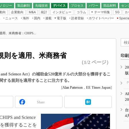
ノロジー
製品解剖
先端技術
デバイス
プロセス
パワー
部品材料
セン
動向
企業動向
統計
インタビュー
コラム
テーマ特集
カ
M&A
5G
ギー
ナログ
無線
集
ニュース
海外
国内
連載
電子版
読者登録
ホワイトペーパー
Specia
フィジカルAI
IoT・エッジコ
モリ
EXPO
Microchip情報
ストレージ通信
EE Times Japan×EDN Japan統合電
エッジAI
子版
I
SEMICON Japan
、米商務省：CHIPS...
デバイス通信
パワーエレクトロニクス
電子ブックレット
イコン
CEATEC
のナノフォーカス
半導体後工程
GA
EdgeTech＋
業界スコープ
規則を適用、米商務省
読者調査（EE Times Research）
印刷
TECHNO-FRONT
のエレ・組み込みプレイバ
（1/2 ページ）
カーボンニュートラル
2
人とくるま展
版
IoT
直前エンジニアの社会人大
and Science Act）の補助金520億米ドルの大部分を獲得するこ
関する規則を適用することに注力する。
電源設計（EDN Japan）
「
数字」で回してみよう
[
Alan Patterson
，
EE Times Japan
]
エレクトロニクス入門（EDN
A
Japan）
ード ～Behind the
2
rd
Share
年で起こったこと、次の10年
台
こと
4
 and Science
で探るアジアの新トレンド
部分を獲得することを