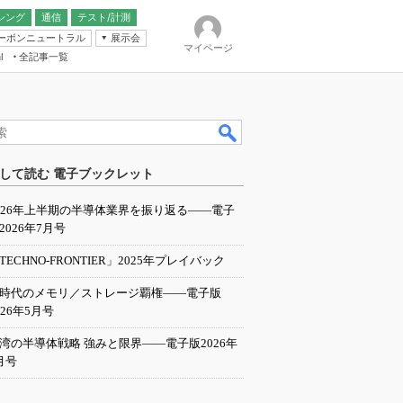
シング
通信
テスト/計測
ーボンニュートラル
展示会
マイページ
全記事一覧
l
ンピューティング
して読む 電子ブックレット
IER
026年上半期の半導体業界を振り返る――電子
2026年7月号
TECHNO-FRONTIER」2025年プレイバック
I時代のメモリ／ストレージ覇権――電子版
026年5月号
湾の半導体戦略 強みと限界――電子版2026年
月号