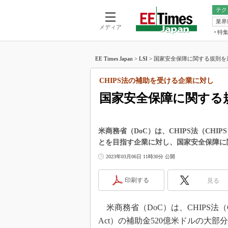
テク
業界
電池／エネル
ア
メディア
特
メ
福田昭の
LS
EE Times Japan
>
LSI
>
国家安全保障に関する規則を適用
福田昭の
マ
湯之上隆
CHIPS法の補助を受ける企業に対し
FP
大山聡の
国家安全保障に関する
大原雄介
ック
リタイア
米商務省（DoC）は、CHIPS法（CHIPS 
学漂流記
とを目指す企業に対し、国家安全保障に
世界を「
2023年03月06日 11時30分 公開
踊るバズワ
Buzzwo
印刷する
見る
この10
で起こる
米商務省（DoC）は、CHIPS法（CHIPS
製品分解
Act）の補助金520億米ドルの大