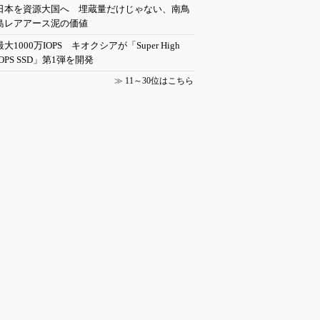
日本を資源大国へ 埋蔵量だけじゃない、南鳥
島レアアース泥の価値
最大1000万IOPS キオクシアが「Super High
IOPS SSD」第1弾を開発
≫
11～30位はこちら