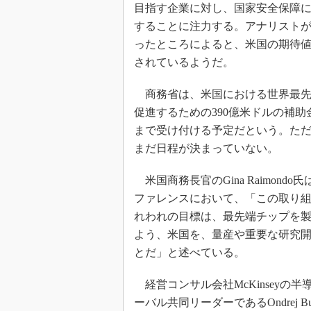
光伝送技
目指す企業に対し、国家安全保障
することに注力する。アナリストが米国
“異端児
改革、執
ったところによると、米国の期待
イノベー
されているようだ。
JASA発
商務省は、米国における世界最先
IHSア
促進するための390億米ドルの補助
「英語に
まで受け付ける予定だという。た
ための新
まだ日程が決まっていない。
米国商務長官のGina Raimond
ファレンスにおいて、「この取り
れわれの目標は、最先端チップを
よう、米国を、量産や重要な研究
とだ」と述べている。
経営コンサル会社McKinseyの
ーバル共同リーダーであるOndrej B