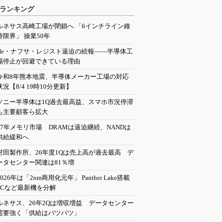
ランキング
ルネサス高崎工場が閉鎖へ 「6インチライン維
持限界」 操業50年
He・ナフサ・レジスト逼迫の続報――半導体工
場停止が回避できている理由
令和8年熊本地震、半導体メーカー工場の対応
状況【8/4 19時10分更新】
ソニー半導体は1Q過去最高益、スマホ市況停滞
も主要顧客ら拡大
27年メモリ市場 DRAMは逼迫継続、NANDは
供給緩和へ
村田製作所、26年度1Qは売上高が過去最高 デ
ータセンター関連は81％増
2026年は「2nm商用化元年」 Panther Lake搭載
PCなど最新機を分解
ルネサス、26年2Qは増収増益 データセンター
需要強く「供給はパツパツ」