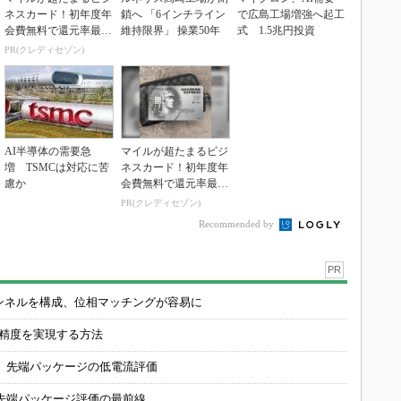
ネスカード！初年度年
鎖へ 「6インチライン
で広島工場増強へ起工
会費無料で還元率最大
維持限界」 操業50年
式 1.5兆円投資
1.125%
PR(クレディセゾン)
AI半導体の需要急
マイルが超たまるビジ
増 TSMCは対応に苦
ネスカード！初年度年
慮か
会費無料で還元率最大
1.125%
PR(クレディセゾン)
Recommended by
PR
チャンネルを構成、位相マッチングが容易に
の精度を実現する方法
 先端パッケージの低電流評価
先端パッケージ評価の最前線