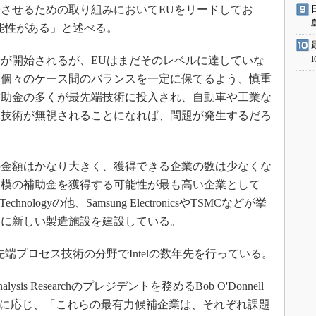
させるための取り組みにおいてEUをリードしてお
能性がある」と述べる。
が開始されるが、EUはまだそのレベルに達していな
る個々のケース間のバランスを一定に保てるよう、慎重
補助金の多くが最先端技術に投入され、自動車や工業な
ド技術が無視されることになれば、問題が発生するだろ
金額はかなり大きく、獲得できる企業の数は少なくな
規模の補助金を獲得する可能性が最も高い企業として
chnologyの他、Samsung ElectronicsやTSMCなどが挙
内に新しい製造施設を建設している。
最先端プロセス技術の分野でIntelの数年先を行っている。
s Researchのプレジデントを務めるBob O'Donnell
ビューに応じ、「これらの最有力候補企業は、それぞれ課題