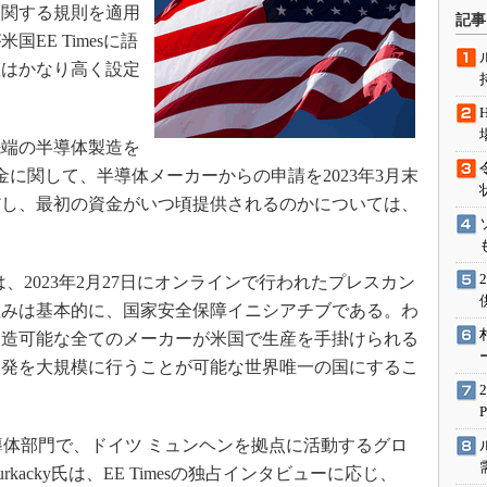
術を知る
に関する規則を適用
記事
EE Timesに語
エンジニア”が仕掛けた社内
念の180日
値はかなり高く設定
ションは日本を救うのか
IoT通信
端の半導体製造を
ナリスト「未来展望」
金に関して、半導体メーカーからの申請を2023年3月末
愛されないエンジニア」の
だし、最初の資金がいつ頃提供されるのかについては、
行動論
o氏は、2023年2月27日にオンラインで行われたプレスカン
組みは基本的に、国家安全保障イニシアチブである。わ
製造可能な全てのメーカーが米国で生産を手掛けられる
開発を大規模に行うことが可能な世界唯一の国にするこ
半導体部門で、ドイツ ミュンヘンを拠点に活動するグロ
urkacky氏は、EE Timesの独占インタビューに応じ、