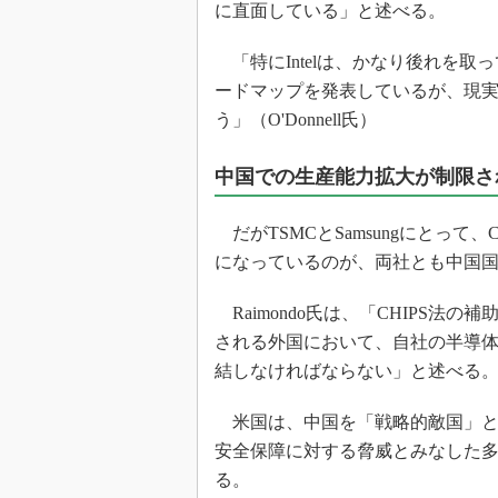
に直面している」と述べる。
「特にIntelは、かなり後れを取
ードマップを発表しているが、現
う」（O'Donnell氏）
中国での生産能力拡大が制限さ
だがTSMCとSamsungにとって
になっているのが、両社とも中国
Raimondo氏は、「CHIPS法
される外国において、自社の半導
結しなければならない」と述べる
米国は、中国を「戦略的敵国」と呼
安全保障に対する脅威とみなした
る。