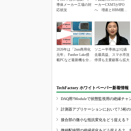
導体メーカー工場の対
ーカーCXMTがIPO
応状況
へ 増産とHBM開発
で存在感
2026年は「2nm商用化
ソニー半導体は1Q過
元年」 Panther Lake搭
去最高益、スマホ市況
載PCなど最新機を分...
停滞も主要顧客ら拡大
TechFactory ホワイトペーパー新着情報
DAQ用?Moduleで状態監視用の絶縁
計測器アプリケーションにおいて7.5桁
接合部の微小な抵抗変化をどう捉える？
微細配線間の絶縁劣化をどう捉える？ 