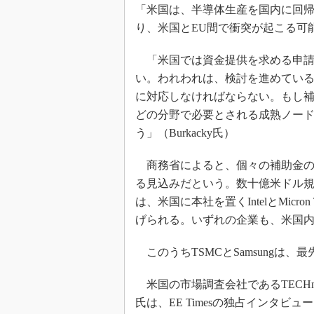
「米国は、半導体生産を国内に回帰
り、米国とEU間で衝突が起こる可
「米国では資金提供を求める申請
い。われわれは、検討を進めてい
に対応しなければならない。もし
どの分野で必要とされる成熟ノー
う」（Burkacky氏）
商務省によると、個々の補助金の
る見込みだという。数十億米ドル
は、米国に本社を置くIntelとMicron Te
げられる。いずれの企業も、米国
このうちTSMCとSamsungは、
米国の市場調査会社であるTECHnalysi
氏は、EE Timesの独占インタ