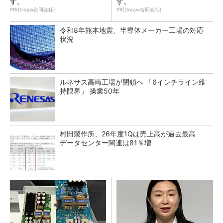
す。
す。
PR(Dreaw合同会社)
PR(Dreaw合同会社)
令和8年熊本地震、半導体メーカー工場の対応
状況
ルネサス高崎工場が閉鎖へ 「6インチライン維
持限界」 操業50年
村田製作所、26年度1Qは売上高が過去最高
データセンター関連は81％増