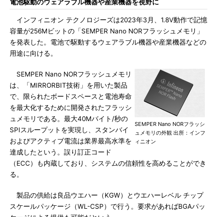
電池駆動のウェアラブル機器や産業機器を視野に
インフィニオン テクノロジーズは2023年3月、1.8V動作で記憶
容量が256Mビットの「SEMPER Nano NORフラッシュメモリ」
を発表した。電池で駆動するウェアラブル機器や産業機器などの
用途に向ける。
SEMPER Nano NORフラッシュメモリ
は、「MIRRORBIT技術」を用いた製品
で、限られたボードスペースと電池寿命
を最大化するために開発されたフラッシ
ュメモリである。最大40Mバイト/秒の
SEMPER Nano NORフラッシ
SPIスループットを実現し、スタンバイ
ュメモリの外観 出所：インフ
およびアクティブ電流は業界最高水準を
ィニオン
達成したという。誤り訂正コード
（ECC）も内蔵しており、システムの信頼性を高めることができ
る。
製品の供給は良品ウエハー（KGW）とウエハーレベル チップ
スケールパッケージ（WL-CSP）で行う。要求があればBGAパッ