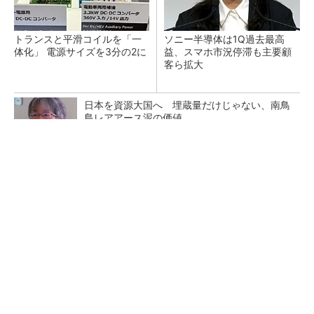
トランスと平滑コイルを「一
ソニー半導体は1Q過去最高
体化」 電源サイズを3分の2に
益、スマホ市況停滞も主要顧
客ら拡大
日本を資源大国へ 埋蔵量だけじゃない、南鳥
島レアアース泥の価値
三菱電機、第5世代SiC MOSFETの核 オン抵
抗25％減の独自構造
マイクロン、AI需要で広島工場増強へ起工式
1.5兆円投資