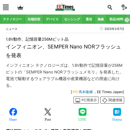
テクノロジー
先端技術
デバイス
センシング
通信
無線
部品/材料
ニュース
2023年3月7日
1.8V動作、記憶容量256Mビット品
インフィニオン、SEMPER Nano NORフラッシュ
を発表
インフィニオン テクノロジーズは、1.8V動作で記憶容量が256M
ビットの「SEMPER Nano NORフラッシュメモリ」を発表した。
電池で駆動するウェアラブル機器や産業機器などの用途に向け
る。
[
馬本隆綱
，EE Times Japan]
PC用表示
関連情報
Share
Post
LINE
Hatena