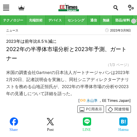
テクノロジー
先端技術
デバイス
センシング
通信
無線
部品/材料
ニュース
2023年3月9日
2023年は前年比6.5％減に
2022年の半導体市場分析と2023年予測、ガート
ナー
（1/3 ページ）
米国の調査会社Gartnerの日本法人ガートナージャパンは2023年
2月20日、記者説明会を実施し、同社シニアディレクターアナリ
ストを務める山地正恒氏が、2022年の半導体市場の分析や2023
年の見通しについて詳細を語った。
[
永山準
，EE Times Japan]
PC用表示
関連情報
Share
Post
LINE
Hatena