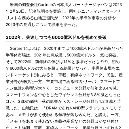
米国の調査会社Gartnerの日本法人ガートナージャパンは2023
年2月20日、記者説明会を実施し、同社シニアディレクターアナ
リストを務める山地正恒氏が、2022年の半導体市場の分析や
2023年の見通しについて詳細を語った。
2022年、失速しつつも6000億米ドルを初めて突破
Gartnerによれば、2020年までは4000億米ドル台が最高だった
半導体市場は、2021年に急成長し5000億米ドルを一気に突破。
そして2022年、前年比の伸びは1.1％と微増だったものの、初め
て6000億米ドルの大台を超える結果となった。半導体市場をエ
ンドマーケット別にみると、車載、有線ネットワーク、民生、産
業分野が伸びた一方、主要市場であるPCやサーバ、スマートフ
ォン低迷の影響が大きく、コンピュータ分野が前年比8.4％減、
スマートフォンを中心としたワイヤレス分野が3.8％減となった
ほか、SSDの価格下落の影響からストレージ分野も4.3％減と苦
戦した。山地氏は、「DRAMであれNAND型フラッシュメモリで
あれ、メモリが多く使われる領域が落ち込んだ」と説明。一方、
「メモリをあまり使わない車載や産業などの分野はかなり伸び
た」とも強調、車載、有線ネットワーク、産業分野はいずれも2