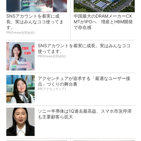
SNSアカウントを着実に成
中国最大のDRAMメーカーCX
長。実はみんなココ使ってま
MTがIPOへ 増産とHBM開発
す。
で存在感
PR(Dreaw合同会社)
SNSアカウントを着実に成長。実はみんなココ
使ってます。
PR(Dreaw合同会社)
アクセンチュアが追求する「最適なユーザー接
点」づくりの舞台裏
PR(アクセンチュア)
ソニー半導体は1Q過去最高益、スマホ市況停滞
も主要顧客ら拡大