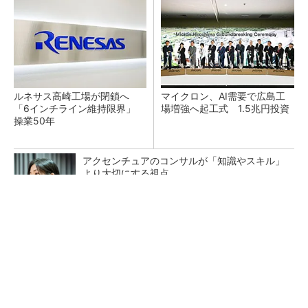
ルネサス高崎工場が閉鎖へ
マイクロン、AI需要で広島工
「6インチライン維持限界」
場増強へ起工式 1.5兆円投資
操業50年
アクセンチュアのコンサルが「知識やスキル」
より大切にする視点
PR(アクセンチュア)
NXP、Ambarella買収を検討か 狙いは車載と
エッジAI強化
中国パワー半導体市場、35年に3兆2742億円規