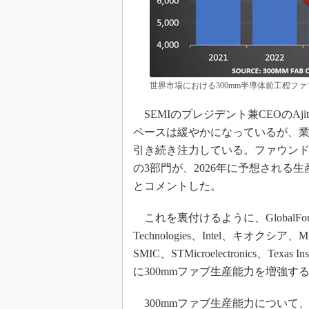
世界市場における300mm半導体前工程ファ
SEMIのプレジデント兼CEOのAji
ペースは緩やかになっているが、
引き続き注力している。ファウン
の3部門が、2026年に予想され
とコメントした。
これを裏付けるように、GlobalFoundries
Technologies、Intel、キオクシア、Micro
SMIC、STMicroelectronics、Te
に300mmファブ生産能力を増強す
300mmファブ生産能力について、