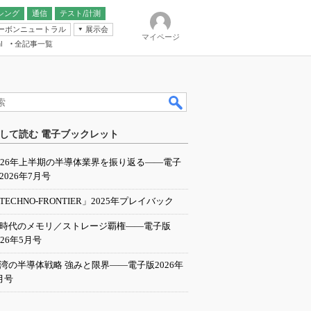
シング
通信
テスト/計測
ーボンニュートラル
展示会
マイページ
全記事一覧
l
ンピューティング
して読む 電子ブックレット
IER
026年上半期の半導体業界を振り返る――電子
2026年7月号
TECHNO-FRONTIER」2025年プレイバック
I時代のメモリ／ストレージ覇権――電子版
026年5月号
湾の半導体戦略 強みと限界――電子版2026年
月号