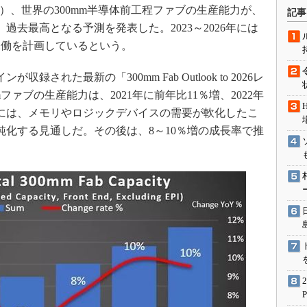
術を知る
時間）、世界の300mm半導体前工程ファブの生産能力が、
記事
エンジニア”が仕掛けた社内
し、過去最高となる予測を発表した。2023～2026年には
念の180日
が稼働を計画しているという。
ションは日本を救うのか
された最新の「300mm Fab Outlook to 2026レ
IoT通信
ファブの生産能力は、2021年に前年比11％増、2022年
ナリスト「未来展望」
3年には、メモリやロジックデバイスの需要が軟化したこ
愛されないエンジニア」の
鈍化する見通しだ。その後は、8～10％増の成長率で推
行動論