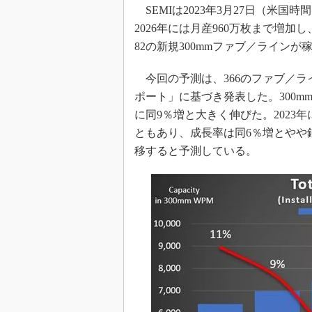
光伝送技
SEMIは2023年3月27日（米国
“異端児
2026年には月産960万枚まで増加
改革、執
82の新規300mmファブ／ライン
イノベー
今回の予測は、366のファブ／ラインが収録
JASA発
ポート」に基づき発表した。300mm
IHSア
に同9％増と大きく伸びた。202
「英語に
ともあり、成長率は同6％増とやや
ための新
移すると予測している。