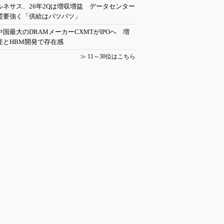
ルネサス、26年2Qは増収増益 データセンター
需要強く「供給はパツパツ」
中国最大のDRAMメーカーCXMTがIPOへ 増
産とHBM開発で存在感
≫
11～30位はこちら