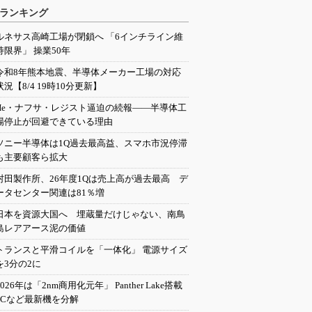
ランキング
ルネサス高崎工場が閉鎖へ 「6インチライン維
持限界」 操業50年
令和8年熊本地震、半導体メーカー工場の対応
状況【8/4 19時10分更新】
He・ナフサ・レジスト逼迫の続報――半導体工
場停止が回避できている理由
ソニー半導体は1Q過去最高益、スマホ市況停滞
も主要顧客ら拡大
村田製作所、26年度1Qは売上高が過去最高 デ
ータセンター関連は81％増
日本を資源大国へ 埋蔵量だけじゃない、南鳥
島レアアース泥の価値
トランスと平滑コイルを「一体化」 電源サイズ
を3分の2に
2026年は「2nm商用化元年」 Panther Lake搭載
PCなど最新機を分解