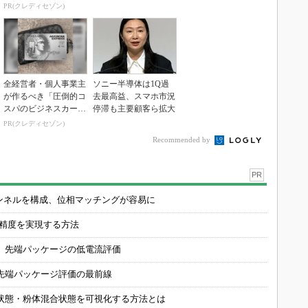
1.125%
で存在感
PR(クレディセゾン)
全経営者・個人事業主
ソニー半導体は1Q過
が作るべき「圧倒的コ
去最高益、スマホ市況
スパのビジネスカー
停滞も主要顧客ら拡大
ド」
PR(クレディセゾン)
Recommended by
PR
チャンネルを構成、位相マッチングが容易に
の精度を実現する方法
 先端パッケージの低電流評価
先端パッケージ評価の最前線
状態・粉体混合状態を可視化する方法とは