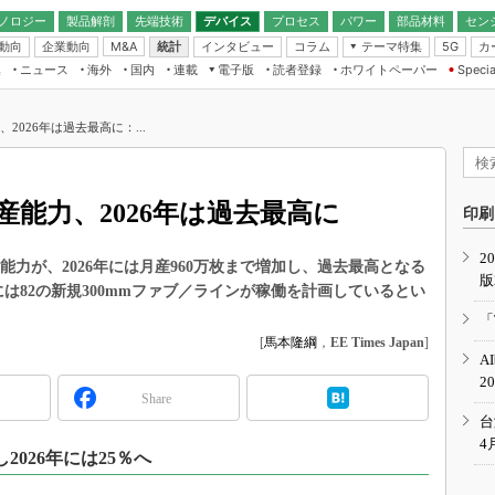
ノロジー
製品解剖
先端技術
デバイス
プロセス
パワー
部品材料
セン
動向
企業動向
統計
インタビュー
コラム
テーマ特集
カ
M&A
5G
ギー
ナログ
無線
集
ニュース
海外
国内
連載
電子版
読者登録
ホワイトペーパー
Specia
フィジカルAI
IoT・エッジコ
モリ
EXPO
Microchip情報
ストレージ通信
EE Times Japan×EDN Japan統合電
エッジAI
子版
I
SEMICON Japan
2026年は過去最高に：...
デバイス通信
パワーエレクトロニクス
電子ブックレット
イコン
CEATEC
のナノフォーカス
半導体後工程
GA
EdgeTech＋
業界スコープ
産能力、2026年は過去最高に
読者調査（EE Times Research）
印刷
TECHNO-FRONT
のエレ・組み込みプレイバ
カーボンニュートラル
2
人とくるま展
能力が、2026年には月産960万枚まで増加し、過去最高となる
版
IoT
直前エンジニアの社会人大
6年には82の新規300mmファブ／ラインが稼働を計画しているとい
電源設計（EDN Japan）
「
数字」で回してみよう
[
馬本隆綱
，
EE Times Japan
]
エレクトロニクス入門（EDN
A
Japan）
ード ～Behind the
2
rd
Share
年で起こったこと、次の10年
台
こと
4
026年には25％へ
で探るアジアの新トレンド