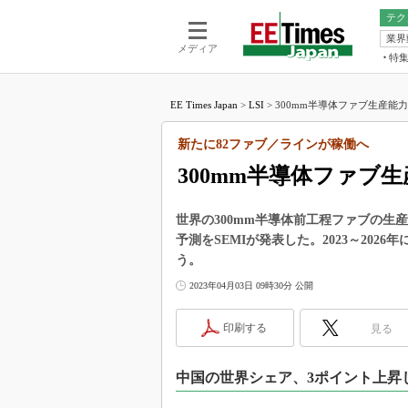
テク
業界
電池／エネル
ア
メディア
特
メ
福田昭の
LS
EE Times Japan
>
LSI
>
300mm半導体ファブ生産能力、
福田昭の
マ
湯之上隆
新たに82ファブ／ラインが稼働へ
FP
大山聡の
300mm半導体ファブ生
大原雄介
ック
世界の300mm半導体前工程ファブの生産
リタイア
予測をSEMIが発表した。2023～202
学漂流記
う。
世界を「
2023年04月03日 09時30分 公開
踊るバズワ
Buzzwo
印刷する
見る
この10
で起こる
中国の世界シェア、3ポイント上昇し2
製品分解