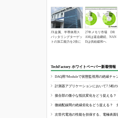
JX金属、半導体用ス
27年メモリ市場 DR
パッタリングターゲッ
AMは逼迫継続、NAN
トの加工能力を2倍に
Dは供給緩和へ
TechFactory ホワイトペーパー新着情報
DAQ用?Moduleで状態監視用の絶縁
計測器アプリケーションにおいて7.5桁
接合部の微小な抵抗変化をどう捉える？
微細配線間の絶縁劣化をどう捉える？ 
次世代電池の性能を担保する、電極表面