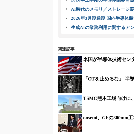
2026年上半期の半導体業界を振
AI時代のメモリ／ストレージ覇
2026年3月期通期 国内半導体
生成AIの業務利用に関するアン
関連記事
米国が半導体技術センタ
「OTを止めるな」 半
TSMC熊本工場向けに
onsemi、GFの300