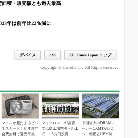
荷面積・販売額とも過去最高
023年は前年比22％減に
デバイス
LSI
EE Times Japan トップ
Copyright © ITmedia, Inc. All Rights Reserved.
マイルが超たまるビジ
マイクロン、AI需要
中国最大のDRAMメ
ネスカード！初年度年
で広島工場増強へ起工
ーカーCXMTがIPO
会費無料で還元率最大
式 1.5兆円投資
へ 増産とHBM開発