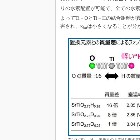
りの水素配置が可能で、全ての水素
よってTi－OとTi－Hの結合距離
害され、κ
は小さくなることが分
lat
左はSrTiO
H
モデルの水素Hを重水素