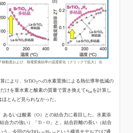
子移動度および、熱電変換効率の温度変化［クリックで拡大］ 出
より、SrTiO
への水素置換による熱伝導率低減の
3
だけを重水素と酸素の質量で置き換えてκ
を計算し
lat
はほとんど見られなかった。
）あるいは酸素（O）との結合力に着目した。水素添
結合力の強い）「Ti－O」と、結合距離の長い（結合
う。今回のSrTiO
H
という構造モデルでは7通