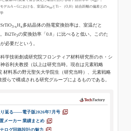
lat
モデルA～Gにおける、室温のκ
とTi－（O,H）結合距離の偏差との
lat
学
TiO
H
多結晶体の熱電変換効率は、室温だと
3-x
x
Bi2Te
の変換効率「0.8」に比べると低い。このた
3
上が必要だという。
科学技術創成研究院フロンティア材料研究所のホ・シ
、神谷利夫教授（以上は研究当時。現在は元素戦略
院 材料系の野元聖矢大学院生（研究当時）、元素戦略
教授らで構成される研究グループによるものである。
り返る――電子版2026年7月号
装置メーカー 業績まとめ
ナログ回路設計の魅力