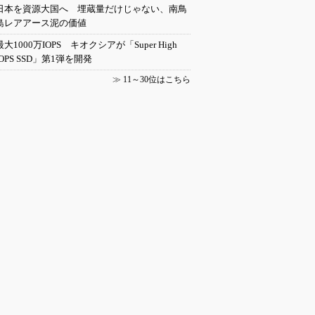
日本を資源大国へ 埋蔵量だけじゃない、南鳥
島レアアース泥の価値
最大1000万IOPS キオクシアが「Super High
IOPS SSD」第1弾を開発
≫
11～30位はこちら