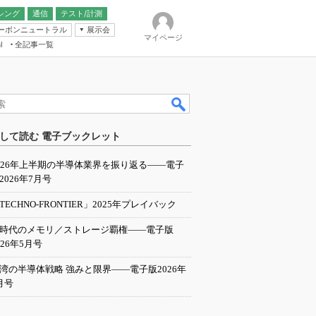
シング
通信
テスト/計測
ーボンニュートラル
展示会
マイページ
全記事一覧
l
ンピューティング
して読む 電子ブックレット
IER
026年上半期の半導体業界を振り返る――電子
2026年7月号
TECHNO-FRONTIER」2025年プレイバック
I時代のメモリ／ストレージ覇権――電子版
026年5月号
湾の半導体戦略 強みと限界――電子版2026年
月号