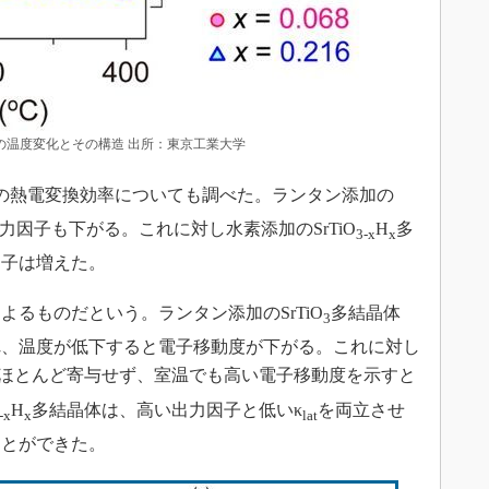
の温度変化とその構造 出所：東京工業大学
8）の熱電変換効率についても調べた。ランタン添加の
因子も下がる。これに対し水素添加のSrTiO
H
多
3-x
x
因子は増えた。
るものだという。ランタン添加のSrTiO
多結晶体
3
れ、温度が低下すると電子移動度が下がる。これに対し
ほとんど寄与せず、室温でも高い電子移動度を示すと
H
多結晶体は、高い出力因子と低いκ
を両立させ
-x
x
lat
ことができた。