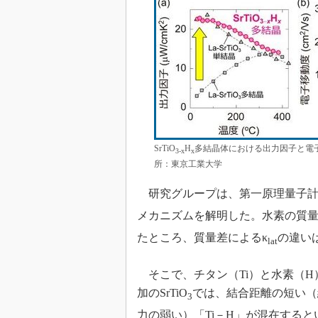
SrTiO
H
多結晶体における出力因子と電
3-x
x
所：東京工業大学
研究グループは、第一原理量子計算に
メカニズムを解明した。水素の質量
たところ、質量差によるκ
の違い
lat
そこで、チタン（Ti）と水素（H
加のSrTiO
では、結合距離の短い（
3
力の弱い）「Ti－H」が混在するとい