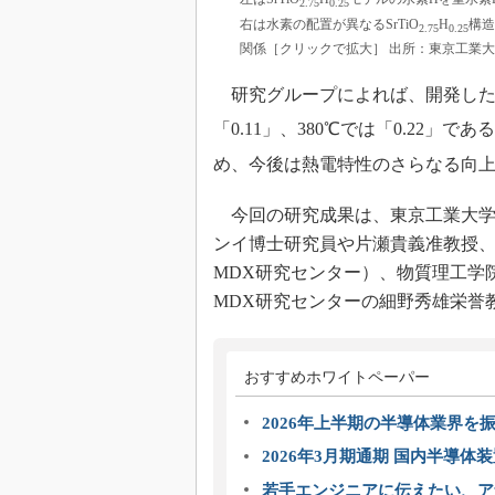
2.75
0.25
右は水素の配置が異なるSrTiO
H
構造
2.75
0.25
関係［クリックで拡大］ 出所：東京工業大
研究グループによれば、開発したSr
「0.11」、380℃では「0.22」である。
め、今後は熱電特性のさらなる向
今回の研究成果は、東京工業大学
ンイ博士研究員や片瀬貴義准教授
MDX研究センター）、物質理工学
MDX研究センターの細野秀雄栄誉
おすすめホワイトペーパー
2026年上半期の半導体業界を振
2026年3月期通期 国内半導体
若手エンジニアに伝えたい、ア