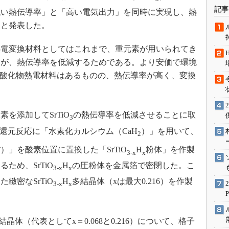
術を知る
記事
低い熱伝導率」と「高い電気出力」を同時に実現し、熱
エンジニア”が仕掛けた社内
たと発表した。
念の180日
ションは日本を救うのか
電変換材料としてはこれまで、重元素が用いられてき
IoT通信
るが、熱伝導率を低減するためである。より安価で環境
酸化物熱電材料はあるものの、熱伝導率が高く、変換
ナリスト「未来展望」
愛されないエンジニア」の
行動論
を添加してSrTiO
の熱伝導率を低減させることに取
3
還元反応に「水素化カルシウム（CaH
）」を用いて、
2
-
）」を酸素位置に置換した「SrTiO
H
粉体」を作製
3-x
x
ため、SrTiO
H
の圧粉体を金属箔で密閉した。こ
3-x
x
緻密なSrTiO
H
多結晶体（xは最大0.216）を作製
3-x
x
結晶体（代表としてx＝0.068と0.216）について、格子