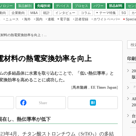
ノロジー
製品解剖
先端技術
デバイス
プロセス
パワー
部品材料
セン
動向
企業動向
統計
インタビュー
コラム
テーマ特集
カ
M&A
5G
ギー
ナログ
無線
集
ニュース
海外
国内
連載
電子版
読者登録
ホワイトペーパー
Specia
フィジカルAI
IoT・エッジコ
モリ
EXPO
Microchip情報
ストレージ通信
EE Times Japan×EDN Japan統合電
エッジAI
子版
I
SEMICON Japan
材料の熱電変換効率を向上：...
デバイス通信
パワーエレクトロニクス
電子ブックレット
イコン
CEATEC
のナノフォーカス
半導体後工程
GA
EdgeTech＋
業界スコープ
電材料の熱電変換効率を向上
読者調査（EE Times Research）
印刷
TECHNO-FRONT
のエレ・組み込みプレイバ
カーボンニュートラル
2
人とくるま展
ムの多結晶体に水素を取り込むことで、「低い熱伝導率」と
版
IoT
直前エンジニアの社会人大
変換効率を高めることに成功した。
電源設計（EDN Japan）
[
馬本隆綱
，
EE Times Japan
]
「
数字」で回してみよう
エレクトロニクス入門（EDN
A
Japan）
ード ～Behind the
Share
2
rd
年で起こったこと、次の10年
台
が混在し、熱伝導率が低下
こと
4
で探るアジアの新トレンド
3年4月、チタン酸ストロンチウム（SrTiO
）の多結
3