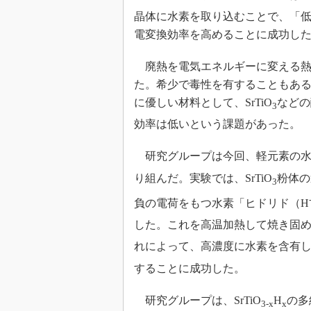
光伝送技
晶体に水素を取り込むことで、「
“異端児
電変換効率を高めることに成功し
改革、執
イノベー
廃熱を電気エネルギーに変える熱
JASA発
た。希少で毒性を有することもあ
に優しい材料として、SrTiO
などの
IHSア
3
効率は低いという課題があった。
「英語に
ための新
研究グループは今回、軽元素の水素
り組んだ。実験では、SrTiO
粉体の
3
負の電荷をもつ水素「ヒドリド（H
した。これを高温加熱して焼き固める
れによって、高濃度に水素を含有した
することに成功した。
研究グループは、SrTiO
H
の多
3-x
x