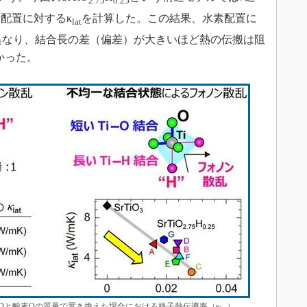
2.75
0.25
配置に対するκ
を計算した。この結果、水素配置に
lat
が異なり、結合長の差（偏差）が大きいほど熱の伝搬は阻
かった。
Dと酸素Oの質量で置き換えた場合における格子熱伝導率（κ
）。