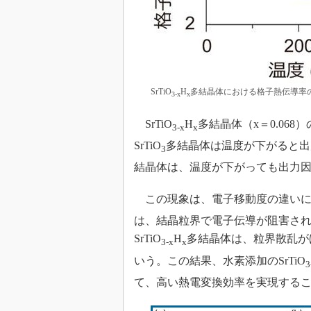
SrTiO
H
多結晶体における格子熱伝導率
3-x
x
SrTiO
H
多結晶体（x＝0.06
3-x
x
SrTiO
多結晶体は温度が下がると出力
3
結晶体は、温度が下がっても出力
この現象は、電子移動度の違いによ
は、結晶粒界で電子伝導が阻害さ
SrTiO
H
多結晶体は、粒界散乱が
3-x
x
いう。この結果、水素添加のSrTiO
3
て、高い熱電変換効率を実現する