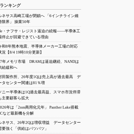
ランキング
ルネサス高崎工場が閉鎖へ 「6インチライン維
持限界」 操業50年
He・ナフサ・レジスト逼迫の続報――半導体工
場停止が回避できている理由
令和8年熊本地震、半導体メーカー工場の対応
状況【8/4 19時10分更新】
27年メモリ市場 DRAMは逼迫継続、NANDは
供給緩和へ
村田製作所、26年度1Qは売上高が過去最高 デ
ータセンター関連は81％増
ソニー半導体は1Q過去最高益、スマホ市況停滞
も主要顧客ら拡大
2026年は「2nm商用化元年」 Panther Lake搭載
PCなど最新機を分解
ルネサス、26年2Qは増収増益 データセンター
需要強く「供給はパツパツ」