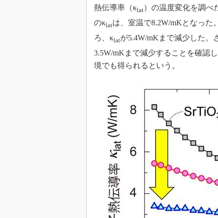
熱伝導率（κ
）の温度変化を調べた
lat
のκ
は、室温で8.2W/mKとなった
lat
ろ、κ
が5.4W/mKまで減少した。
lat
3.5W/mKまで減少することを確
境でも得られるという。