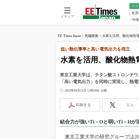
テク
業界
電池／エネル
ア
メディア
特
メ
福田昭の
LS
EE Times Japan
>
先端技術
>
水素を活用、酸化物熱電
福田昭の
マ
湯之上隆
低い熱伝導率と高い電気出力を両立
FP
大山聡の
水素を活用、酸化物熱
大原雄介
ック
東京工業大学は、チタン酸ストロンチウ
リタイア
「高い電気出力」を同時に実現し、熱電
学漂流記
2023年04月21日 11時30分 公開
世界を「
踊るバズワ
印刷する
見る
Buzzwo
この10
結合力が強いTi－Oと弱いTi－H
で起こる
製品分解
東京工業大学の研究グループは202