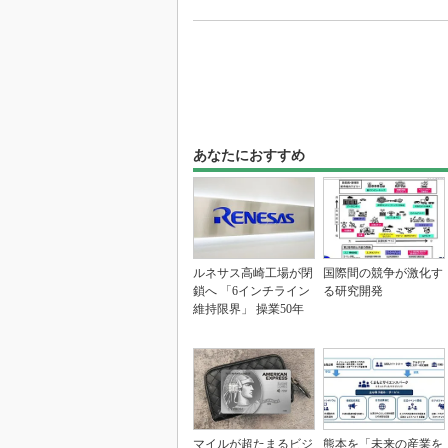
あなたにおすすめ
ルネサス高崎工場が閉
国際間の競争が激化す
鎖へ 「6インチライン
る研究開発
維持限界」 操業50年
マイルが超たまるビジ
熊本を「未来の産業を