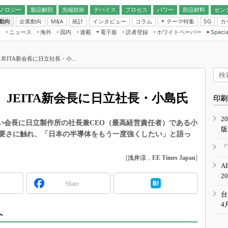
ノロジー
製品解剖
先端技術
デバイス
プロセス
パワー
部品材料
セン
動向
企業動向
統計
インタビュー
コラム
テーマ特集
カ
M&A
5G
ギー
ナログ
無線
集
ニュース
海外
国内
連載
電子版
読者登録
ホワイトペーパー
Specia
フィジカルAI
IoT・エッジコ
モリ
EXPO
Microchip情報
ストレージ通信
EE Times Japan×EDN Japan統合電
エッジAI
子版
I
SEMICON Japan
EITA新会長に日立社長・小...
デバイス通信
パワーエレクトロニクス
電子ブックレット
イコン
CEATEC
のナノフォーカス
半導体後工程
GA
EdgeTech＋
業界スコープ
JEITA新会長に日立社長・小島氏
読者調査（EE Times Research）
印刷
TECHNO-FRONT
のエレ・組み込みプレイバ
カーボンニュートラル
2
人とくるま展
しい会長に日立製作所の社長兼CEO（最高経営責任者）である小
版
IoT
直前エンジニアの社会人大
要さに触れ、「日本の半導体をもう一度強くしたい」と語っ
電源設計（EDN Japan）
「
数字」で回してみよう
[
浅井涼
，
EE Times Japan
]
エレクトロニクス入門（EDN
A
Japan）
ード ～Behind the
2
rd
Share
年で起こったこと、次の10年
台
こと
4
へ
で探るアジアの新トレンド