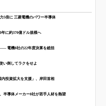
能力5倍に 三菱電機のパワー半導体
0年に約370億ドル規模へ
―― 電機8社の22年度決算を総括
 ～使い倒してラクをせよ
国内投資拡大を支援」、岸田首相
す、半導体メーカー8社が若手人材を熱望