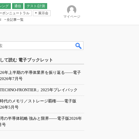
シング
通信
テスト/計測
ーボンニュートラル
展示会
マイページ
全記事一覧
l
ンピューティング
して読む 電子ブックレット
IER
026年上半期の半導体業界を振り返る――電子
2026年7月号
TECHNO-FRONTIER」2025年プレイバック
I時代のメモリ／ストレージ覇権――電子版
026年5月号
湾の半導体戦略 強みと限界――電子版2026年
月号