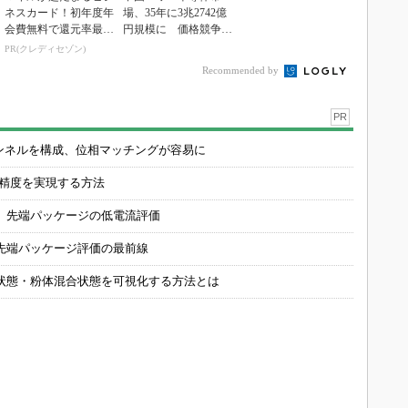
ネスカード！初年度年
場、35年に3兆2742億
会費無料で還元率最大
円規模に 価格競争さ
1.125%
らに激化
PR(クレディセゾン)
Recommended by
PR
チャンネルを構成、位相マッチングが容易に
の精度を実現する方法
 先端パッケージの低電流評価
先端パッケージ評価の最前線
状態・粉体混合状態を可視化する方法とは