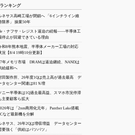
ランキング
ルネサス高崎工場が閉鎖へ 「6インチライン維
持限界」 操業50年
He・ナフサ・レジスト逼迫の続報――半導体工
場停止が回避できている理由
令和8年熊本地震、半導体メーカー工場の対応
状況【8/4 19時10分更新】
27年メモリ市場 DRAMは逼迫継続、NANDは
供給緩和へ
村田製作所、26年度1Qは売上高が過去最高 デ
ータセンター関連は81％増
ソニー半導体は1Q過去最高益、スマホ市況停滞
も主要顧客ら拡大
2026年は「2nm商用化元年」 Panther Lake搭載
PCなど最新機を分解
ルネサス、26年2Qは増収増益 データセンター
需要強く「供給はパツパツ」