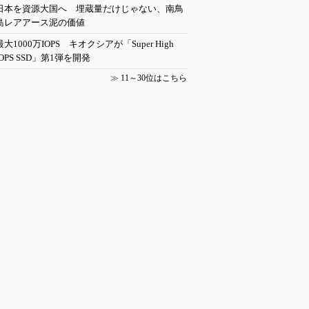
日本を資源大国へ 埋蔵量だけじゃない、南鳥
島レアアース泥の価値
最大1000万IOPS キオクシアが「Super High
IOPS SSD」第1弾を開発
≫
11～30位はこちら