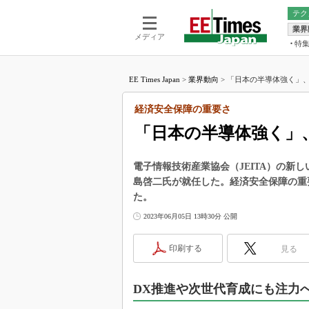
テク
業界
電池／エネル
ア
メディア
特
メ
福田昭の
LS
EE Times Japan
>
業界動向
>
「日本の半導体強く」、J
福田昭の
マ
湯之上隆
経済安全保障の重要さ
FP
大山聡の
「日本の半導体強く」、
大原雄介
ック
電子情報技術産業協会（JEITA）の新
リタイア
島啓二氏が就任した。経済安全保障の重
学漂流記
た。
世界を「
2023年06月05日 13時30分 公開
踊るバズワ
Buzzwo
印刷する
見る
この10
で起こる
DX推進や次世代育成にも注力
製品分解