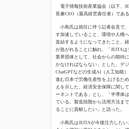
光伝送技
電子情報技術産業協会（以下、JEI
“異端児
長兼CEO（最高経営責任者）であ
改革、執
イノベー
小島氏は就任に伴う記者会見で、
JASA発
す加速していること、環境や人権
直結するようになってきたこと、
IHSア
が急がれることに触れ、「JEITA
「英語に
ための新
業界団体として、社会からの期待
かなければならない」とした。デ
ChatGPTなどの生成AI（人工知
進む日本で労働生産性を上げるた
えを示した。経済安全保障に関し
ーネントである」とし、「半導体
ている。製造段階から活用方法ま
ることに貢献したい」と語った。
小島氏はJEITAが今後注力した