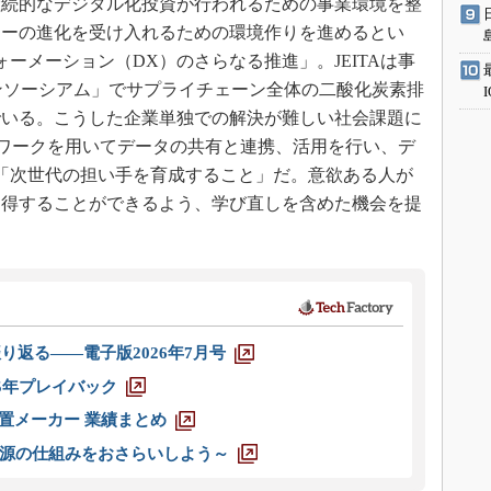
継続的なデジタル化投資が行われるための事業環境を整
ジーの進化を受け入れるための環境作りを進めるとい
ーメーション（DX）のさらなる推進」。JEITAは事
italコンソーシアム」でサプライチェーン全体の二酸化炭素排
でいる。こうした企業単独での解決が難しい社会課題に
ットワークを用いてデータの共有と連携、活用を行い、デ
「次世代の担い手を育成すること」だ。意欲ある人が
習得することができるよう、学び直しを含めた機会を提
り返る――電子版2026年7月号
025年プレイバック
装置メーカー 業績まとめ
源の仕組みをおさらいしよう～