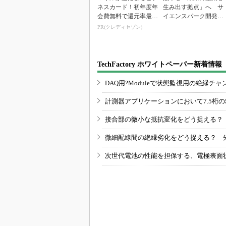
ネスカード！初年度年
生み出す拠点」へ サ
会費無料で還元率最大
イエンスパーク開発進
1.125%
む
PR(クレディセゾン)
TechFactory ホワイトペーパー新着情報
DAQ用?Moduleで状態監視用の絶縁
計測器アプリケーションにおいて7.5桁
接合部の微小な抵抗変化をどう捉える？
微細配線間の絶縁劣化をどう捉える？ 
次世代電池の性能を担保する、電極表面