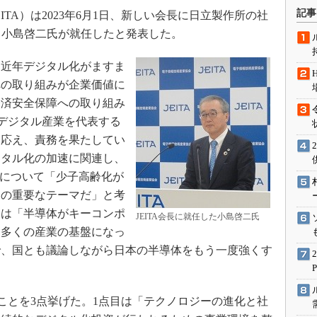
術を知る
記事
TA）は2023年6月1日、新しい会長に日立製作所の社
エンジニア”が仕掛けた社内
る小島啓二氏が就任したと発表した。
念の180日
ションは日本を救うのか
近年デジタル化がますま
IoT通信
への取り組みが企業価値に
経済安全保障への取り組み
ナリスト「未来展望」
はデジタル産業を代表する
愛されないエンジニア」の
行動論
に応え、責務を果たしてい
ジタル化の加速に関連し、
能）について「少子高齢化が
めの重要なテーマだ」と考
ては「半導体がキーコンポ
JEITA会長に就任した小島啓二氏
は多くの産業の基盤になっ
で、国とも議論しながら日本の半導体をもう一度強くす
いことを3点挙げた。1点目は「テクノロジーの進化と社