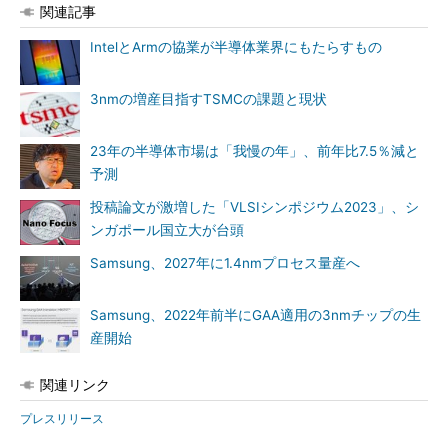
関連記事
IntelとArmの協業が半導体業界にもたらすもの
3nmの増産目指すTSMCの課題と現状
23年の半導体市場は「我慢の年」、前年比7.5％減と
予測
投稿論文が激増した「VLSIシンポジウム2023」、シ
ンガポール国立大が台頭
Samsung、2027年に1.4nmプロセス量産へ
Samsung、2022年前半にGAA適用の3nmチップの生
産開始
関連リンク
プレスリリース