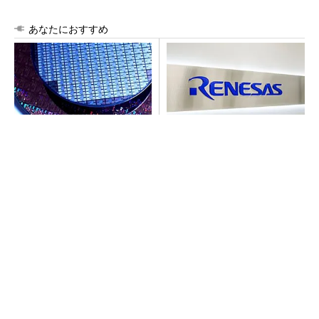
あなたにおすすめ
令和8年熊本地震、半導体メー
ルネサス高崎工場が閉鎖へ
カー工場の対応状況
「6インチライン維持限界」
操業50年
arrowsの頑丈さがとんでもないレベルに
PR(arrows)
arrowsの頑丈さがとんでもないレベルに
PR(arrows)