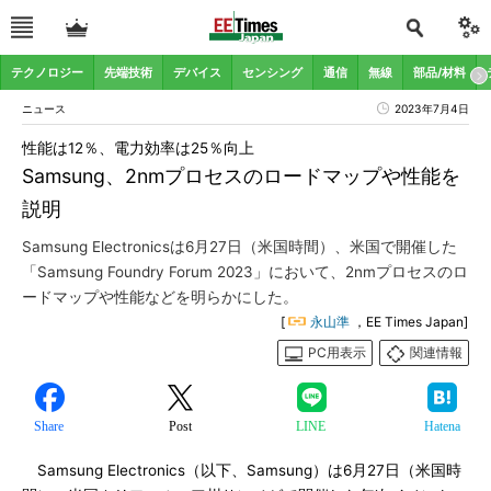
テクノロジー
先端技術
デバイス
センシング
通信
無線
部品/材料
ニュース
2023年7月4日
性能は12％、電力効率は25％向上
Samsung、2nmプロセスのロードマップや性能を
説明
Samsung Electronicsは6月27日（米国時間）、米国で開催した
「Samsung Foundry Forum 2023」において、2nmプロセスのロ
ードマップや性能などを明らかにした。
[
永山準
，EE Times Japan]
PC用表示
関連情報
Share
Post
LINE
Hatena
Samsung Electronics（以下、Samsung）は6月27日（米国時