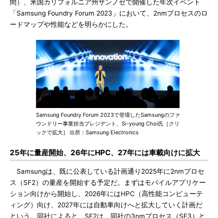
間）、米国カリフォルニア州サンノゼで開催した年次イベント
「Samsung Foundry Forum 2023」において、2nmプロセスのロ
ードマップや性能などを明らかにした。
Samsung Foundry Forum 2023で登壇したSamsungのファ
ウンドリー事業担当プレジデント、Si-young Choi氏［クリ
ックで拡大］ 出所：Samsung Electronics
25年に量産開始、26年にHPC、27年には車載向けに拡大
Samsungは、既に公表している計画通り2025年に2nmプロセ
ス（SF2）の量産を開始する予定だ。まずはモバイルアプリケー
ション向けから開始し、2026年にはHPC（高性能コンピューテ
ィング）向け、2027年には自動車向けへと拡大していく計画だ
という。同社によると、SF2は、同社の3nmプロセス（SF3）と