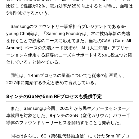
比較して性能が12％、電力効率が25％向上すると同時に、面積は
5％削減できるという。
Samsungのファウンドリー事業担当プレジデントであるSi-
young Choi氏は、「Samsung Foundryは、常に技術革新の先端
を行くことで顧客のニーズに応えてきた。当社のGAA（Gate-All-
Around）ベースの先端ノード技術が、AI（人工知能）アプリケ
ーションを使用する顧客のニーズをサポートするのに役立つと確
信している」と述べている。
同社は、1.4nmプロセスの量産についても従来の計画通り、
2027年に開始する予定と改めて言及している。
8インチのGaNや5nm RFプロセスも提供予定
また、Samsungは今回、2025年から民生／データセンター／
車載用を対象とした、8インチのGaN（窒化ガリウム）パワー半
導体のファウンドリーサービスを開始することも発表した。
同社はさらに、6G（第6世代移動通信）に向けた5nm RFプロ