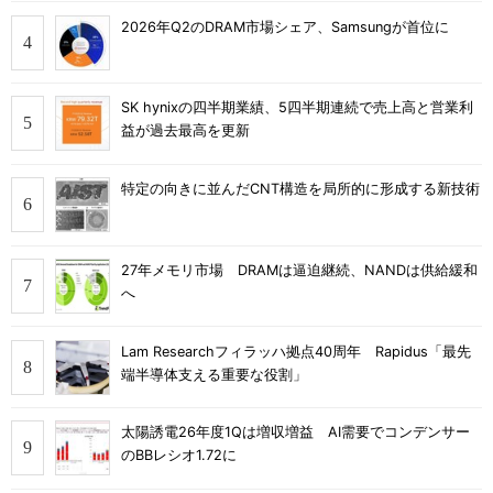
2026年Q2のDRAM市場シェア、Samsungが首位に
SK hynixの四半期業績、5四半期連続で売上高と営業利
益が過去最高を更新
特定の向きに並んだCNT構造を局所的に形成する新技術
27年メモリ市場 DRAMは逼迫継続、NANDは供給緩和
へ
Lam Researchフィラッハ拠点40周年 Rapidus「最先
端半導体支える重要な役割」
太陽誘電26年度1Qは増収増益 AI需要でコンデンサー
のBBレシオ1.72に