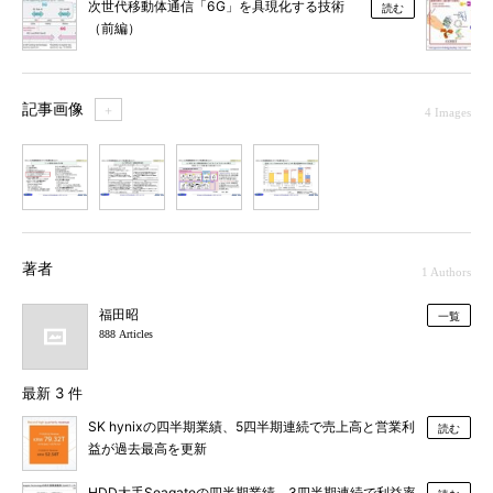
次世代移動体通信「6G」を具現化する技術
読む
（前編）
記事画像
＋
4 Images
1
2
3
4
著者
1 Authors
福田昭
一覧
888 Articles
最新 3 件
SK hynixの四半期業績、5四半期連続で売上高と営業利
読む
益が過去最高を更新
HDD大手Seagateの四半期業績、3四半期連続で利益率