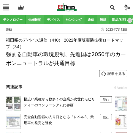
テクノロジー
先端技術
デバイス
センシング
通信
無線
部品/材料
連載
2023年7月12日
福田昭のデバイス通信（410） 2022年度版実装技術ロードマッ
プ（34）
強まる自動車の環境規制、先進国は2050年のカー
ボンニュートラルが共通目標
記事を見る
関連記事
6 Articles
幅広い業種から数多くの企業が次世代モビリ
読む
ティーのコンソーシアムに参画
完全自動運転の入り口となる「レベル3」乗
読む
用車の発売と進化