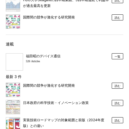
読む
が過去最高を更新
国際間の競争が激化する研究開発
読む
連載
福田昭のデバイス通信
一覧
526 Articles
最新 3 件
国際間の競争が激化する研究開発
読む
日本政府の科学技術・イノベーション政策
読む
実装技術ロードマップの対象範囲と前版（2024年度
読む
版）との違い