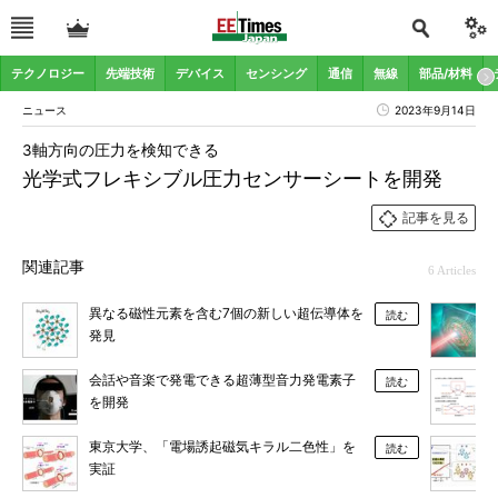
テクノロジー
先端技術
デバイス
センシング
通信
無線
部品/材料
ニュース
2023年9月14日
3軸方向の圧力を検知できる
光学式フレキシブル圧力センサーシートを開発
記事を見る
関連記事
6 Articles
異なる磁性元素を含む7個の新しい超伝導体を
読む
発見
会話や音楽で発電できる超薄型音力発電素子
読む
を開発
東京大学、「電場誘起磁気キラル二色性」を
読む
実証