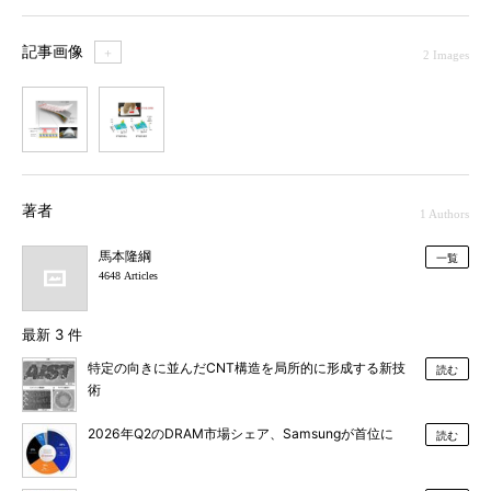
記事画像
＋
2 Images
1
2
著者
1 Authors
馬本隆綱
一覧
4648 Articles
最新 3 件
特定の向きに並んだCNT構造を局所的に形成する新技
読む
術
2026年Q2のDRAM市場シェア、Samsungが首位に
読む