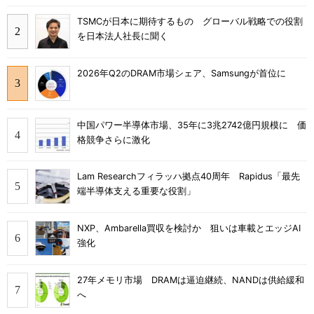
TSMCが日本に期待するもの グローバル戦略での役割
を日本法人社長に聞く
2026年Q2のDRAM市場シェア、Samsungが首位に
中国パワー半導体市場、35年に3兆2742億円規模に 価
格競争さらに激化
Lam Researchフィラッハ拠点40周年 Rapidus「最先
端半導体支える重要な役割」
NXP、Ambarella買収を検討か 狙いは車載とエッジAI
強化
27年メモリ市場 DRAMは逼迫継続、NANDは供給緩和
へ