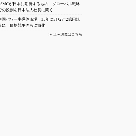
TSMCが日本に期待するもの グローバル戦略
での役割を日本法人社長に聞く
中国パワー半導体市場、35年に3兆2742億円規
模に 価格競争さらに激化
≫
11～30位はこちら