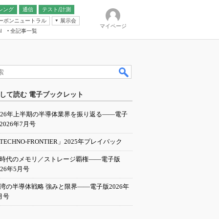
シング
通信
テスト/計測
ーボンニュートラル
展示会
マイページ
全記事一覧
l
ンピューティング
して読む 電子ブックレット
IER
026年上半期の半導体業界を振り返る――電子
2026年7月号
TECHNO-FRONTIER」2025年プレイバック
I時代のメモリ／ストレージ覇権――電子版
026年5月号
湾の半導体戦略 強みと限界――電子版2026年
月号