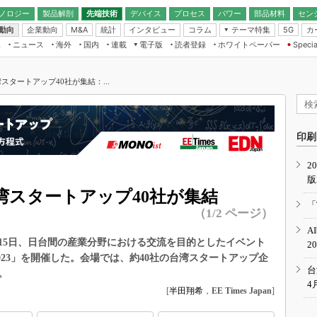
ノロジー
製品解剖
先端技術
デバイス
プロセス
パワー
部品材料
セン
動向
企業動向
統計
インタビュー
コラム
テーマ特集
カ
M&A
5G
ギー
ナログ
無線
集
ニュース
海外
国内
連載
電子版
読者登録
ホワイトペーパー
Specia
フィジカルAI
IoT・エッジコ
モリ
EXPO
Microchip情報
ストレージ通信
EE Times Japan×EDN Japan統合電
エッジAI
子版
I
SEMICON Japan
タートアップ40社が集結：...
デバイス通信
パワーエレクトロニクス
電子ブックレット
イコン
CEATEC
のナノフォーカス
半導体後工程
GA
EdgeTech＋
業界スコープ
読者調査（EE Times Research）
印刷
TECHNO-FRONT
のエレ・組み込みプレイバ
カーボンニュートラル
2
人とくるま展
版
IoT
直前エンジニアの社会人大
湾スタートアップ40社が集結
電源設計（EDN Japan）
「
（1/2 ページ）
数字」で回してみよう
エレクトロニクス入門（EDN
A
Japan）
ード ～Behind the
23年9月14～15日、日台間の産業分野における交流を目的としたイベント
2
rd
023」を開催した。会場では、約40社の台湾スタートアップ企
年で起こったこと、次の10年
台
。
こと
4
[
半田翔希
，
EE Times Japan
]
で探るアジアの新トレンド