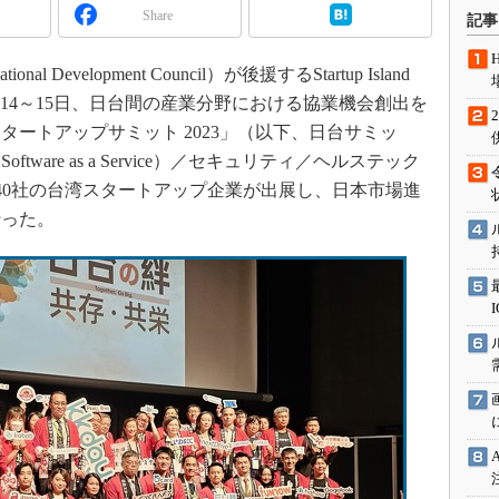
術を知る
Share
記事
エンジニア”が仕掛けた社内
念の180日
evelopment Council）が後援するStartup Island
ションは日本を救うのか
年9月14～15日、日台間の産業分野における協業機会創出を
IoT通信
ートアップサミット 2023」（以下、日台サミッ
tware as a Service）／セキュリティ／ヘルステック
ナリスト「未来展望」
約40社の台湾スタートアップ企業が出展し、日本市場進
愛されないエンジニア」の
行動論
行った。