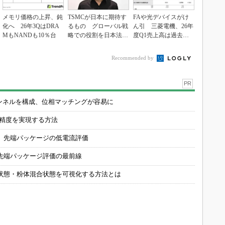
メモリ価格の上昇、鈍
TSMCが日本に期待す
FAや光デバイスがけ
化へ 26年3QはDRA
るもの グローバル戦
ん引 三菱電機、26年
MもNANDも10％台
略での役割を日本法人
度Q1売上高は過去最
社長に聞く
高
Recommended by
PR
チャンネルを構成、位相マッチングが容易に
の精度を実現する方法
 先端パッケージの低電流評価
先端パッケージ評価の最前線
状態・粉体混合状態を可視化する方法とは