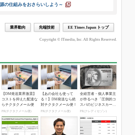
源の仕組みをおさらいしよう～
業界動向
先端技術
EE Times Japan トップ
Copyright © ITmedia, Inc. All Rights Reserved.
【DM発送業界激震】
【あの会社も使って
全経営者・個人事業主
コストを抑えた配達な
る！】DM発送なら絶
が作るべき「圧倒的コ
らチクタクメール便
対チクタクメール便！
スパのビジネスカー
ド」
PR(チクタクメール便)
PR(チクタクメール便)
PR(クレディセゾン)