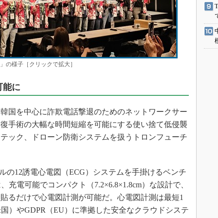
23」の様子［クリックで拡大］
可能に
・韓国を中心に詐欺電話撃退のためのネットワークサー
、腱修復手術の大幅な時間短縮を可能にする使い捨て低侵襲
ドテック、ドローン防衛システムを扱うトロンフューチ
レベルの12誘電心電図（ECG）システムを手掛けるベンチ
電可能でコンパクト（7.2×6.8×1.8cm）な設計で、
貼るだけで心電図計測が可能だ。心電図計測は最短1
米国）やGDPR（EU）に準拠した安全なクラウドシステ