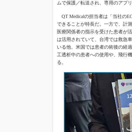
ムで保護／転送され、専用のアプ
QT Medicalの担当者は「当
できることが特長だ。一方で、計
医療関係者の指示を受けた患者が
は活用されていて、台湾では救急
いる他、米国では患者の術後の経
工透析中の患者への使用や、飛行
る。