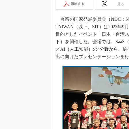
光伝送技
印刷する
見る
“異端児
改革、執
台湾の国家発展委員会（NDC：National D
イノベー
TAIWAN（以下、SIT）は2023
JASA発
目的としたイベント「日本・台湾スタ
ト）を開催した。会場では、SaaS（Sof
IHSア
／AI（人工知能）の4分野から、
「英語に
ための新
出に向けたプレゼンテーションを