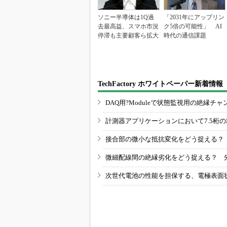
ソニー半導体は1Q過
「2031年にアップリン
去最高益、スマホ市況
ク5倍の可能性」 AI
停滞も主要顧客ら拡大
時代の通信課題
TechFactory ホワイトペーパー新着情報
DAQ用?Moduleで状態監視用の絶縁
計測器アプリケーションにおいて7.5桁
接合部の微小な抵抗変化をどう捉える？
微細配線間の絶縁劣化をどう捉える？ 
次世代電池の性能を担保する、電極表面