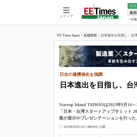
テク
業界
電池／エネル
ア
メディア
特
メ
福田昭の
LS
EE Times Japan
>
先端技術
>
日本進出を目指し、台湾ス
福田昭の
マ
湯之上隆
FP
大山聡の
大原雄介
ック
日台の連携強化を強調
リタイア
学漂流記
日本進出を目指し、台
世界を「
踊るバズワ
Startup Island TAIWANは20
Buzzwo
「日本・台湾スタートアップサミット 2
この10
業が展示やプレゼンテーションを行った
で起こる
2023年09月21日 14時30分 公開
製品分解