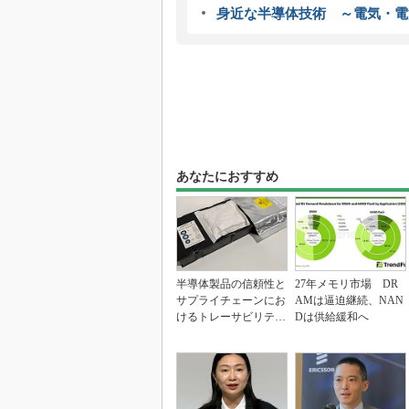
身近な半導体技術 ～電気・電
あなたにおすすめ
半導体製品の信頼性と
27年メモリ市場 DR
サプライチェーンにお
AMは逼迫継続、NAN
けるトレーサビリティ
Dは供給緩和へ
の重要性（後編）