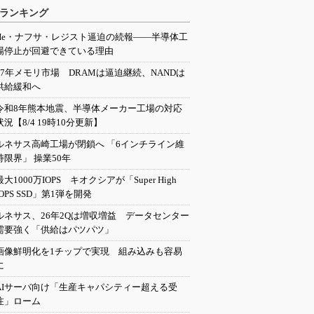
ランキング
He・ナフサ・レジスト逼迫の続報――半導体工
場停止が回避できている理由
27年メモリ市場 DRAMは逼迫継続、NANDは
供給緩和へ
令和8年熊本地震、半導体メーカー工場の対応
状況【8/4 19時10分更新】
ルネサス高崎工場が閉鎖へ 「6インチライン維
持限界」 操業50年
最大1000万IOPS キオクシアが「Super High
IOPS SSD」第1弾を開発
ルネサス、26年2Qは増収増益 データセンター
需要強く「供給はパツパツ」
画像鮮明化を1チップで実現 組み込みも容易
に
AIサーバ向け「生産キャパシティー超える受
注」ローム