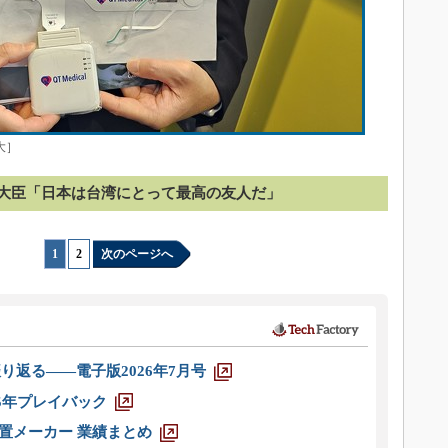
大］
大臣「日本は台湾にとって最高の友人だ」
1
|
2
次のページへ
り返る――電子版2026年7月号
025年プレイバック
装置メーカー 業績まとめ