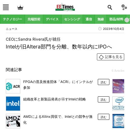
テクノロジー
先端技術
デバイス
センシング
通信
無線
部品/材料
ニュース
2023年10月4日
CEOにSandra Rivera氏が就任
Intelが旧Altera部門を分離、数年以内にIPOへ
記事を見る
関連記事
6 Articles
FPGAの普及推進団体「ACRi」にインテルが
読む
参加
組織改革と新製品発表が示すIntelの戦略
読む
AMDによるXilinx買収で、Intelとの競争が激
読む
化