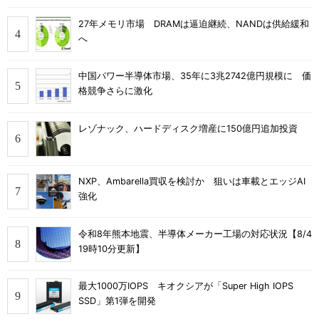
27年メモリ市場 DRAMは逼迫継続、NANDは供給緩和
へ
中国パワー半導体市場、35年に3兆2742億円規模に 価
格競争さらに激化
レゾナック、ハードディスク増産に150億円追加投資
NXP、Ambarella買収を検討か 狙いは車載とエッジAI
強化
令和8年熊本地震、半導体メーカー工場の対応状況【8/4
19時10分更新】
最大1000万IOPS キオクシアが「Super High IOPS
SSD」第1弾を開発