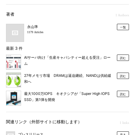
著者
1 Authors
永山準
一覧
1179 Articles
最新 3 件
AIサーバ向け「生産キャパシティー超える受注」ロー
読む
ム
27年メモリ市場 DRAMは逼迫継続、NANDは供給緩
読む
和へ
最大1000万IOPS キオクシアが「Super High IOPS
読む
SSD」第1弾を開発
関連リンク（外部サイトに移動します）
1 links
プレスリリース
見る