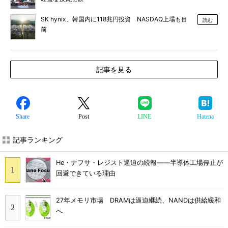
SK hynix、韓国内に118兆円投資 NASDAQ上場も目
読む
前
記事を見る
Share
Post
LINE
Hatena
記事ランキング
He・ナフサ・レジスト逼迫の続報――半導体工場停止が
回避できている理由
27年メモリ市場 DRAMは逼迫継続、NANDは供給緩和
へ