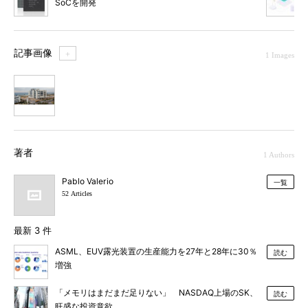
SoCを開発
記事画像
＋
1 Images
1
著者
1 Authors
Pablo Valerio
一覧
52 Articles
最新 3 件
ASML、EUV露光装置の生産能力を27年と28年に30％
読む
増強
「メモリはまだまだ足りない」 NASDAQ上場のSK、
読む
旺盛な投資意欲