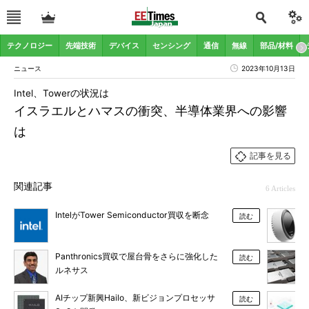
テクノロジー
先端技術
デバイス
センシング
通信
無線
部品/材料
ニュース
2023年10月13日
Intel、Towerの状況は
イスラエルとハマスの衝突、半導体業界への影響
は
記事を見る
関連記事
6 Articles
IntelがTower Semiconductor買収を断念
読む
Panthronics買収で屋台骨をさらに強化した
読む
ルネサス
AIチップ新興Hailo、新ビジョンプロセッサ
読む