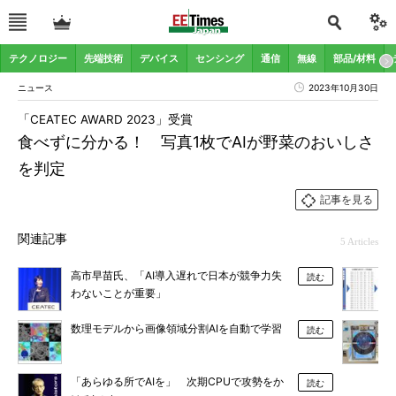
テクノロジー
先端技術
デバイス
センシング
通信
無線
部品/材料
ニュース
2023年10月30日
「CEATEC AWARD 2023」受賞
食べずに分かる！ 写真1枚でAIが野菜のおいしさ
を判定
記事を見る
関連記事
5 Articles
高市早苗氏、「AI導入遅れで日本が競争力失
読む
わないことが重要」
数理モデルから画像領域分割AIを自動で学習
読む
「あらゆる所でAIを」 次期CPUで攻勢をか
読む