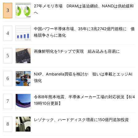
27年メモリ市場 DRAMは逼迫継続、NANDは供給緩和
へ
中国パワー半導体市場、35年に3兆2742億円規模に 価
格競争さらに激化
画像鮮明化を1チップで実現 組み込みも容易に
NXP、Ambarella買収を検討か 狙いは車載とエッジAI
強化
令和8年熊本地震、半導体メーカー工場の対応状況【8/4
19時10分更新】
レゾナック、ハードディスク増産に150億円追加投資