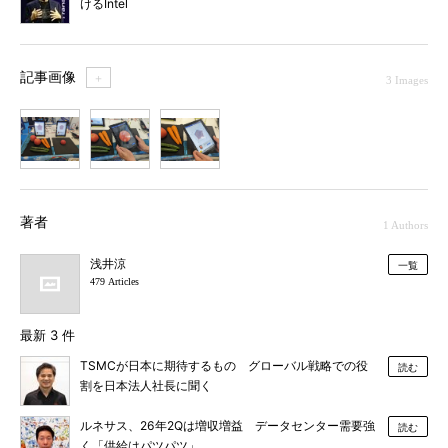
けるIntel
記事画像
＋
3 Images
1
2
3
著者
1 Authors
浅井涼
一覧
479 Articles
最新 3 件
TSMCが日本に期待するもの グローバル戦略での役
読む
割を日本法人社長に聞く
ルネサス、26年2Qは増収増益 データセンター需要強
読む
く「供給はパツパツ」