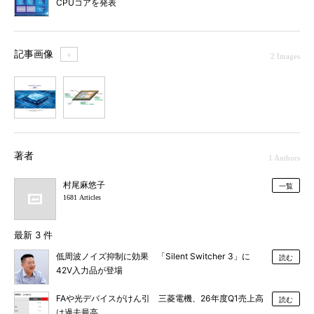
CPUコアを発表
記事画像
＋
2 Images
1
2
著者
1 Authors
村尾麻悠子
一覧
1681 Articles
最新 3 件
低周波ノイズ抑制に効果 「Silent Switcher 3」に
読む
42V入力品が登場
FAや光デバイスがけん引 三菱電機、26年度Q1売上高
読む
は過去最高