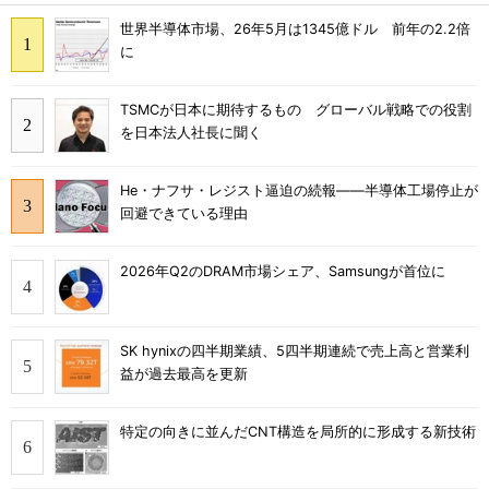
世界半導体市場、26年5月は1345億ドル 前年の2.2倍
に
TSMCが日本に期待するもの グローバル戦略での役割
を日本法人社長に聞く
He・ナフサ・レジスト逼迫の続報――半導体工場停止が
回避できている理由
2026年Q2のDRAM市場シェア、Samsungが首位に
SK hynixの四半期業績、5四半期連続で売上高と営業利
益が過去最高を更新
特定の向きに並んだCNT構造を局所的に形成する新技術