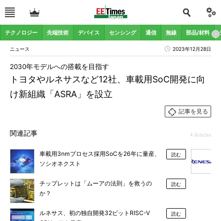
テクノロジー
先端技術
デバイス
センシング
通信
無線
部品/材料
ニュース
2023年12月28日
2030年モデルへの搭載を目指す
トヨタやルネサスなど12社、車載用SoC開発に向
け新組織「ASRA」を設立
記事を見る
関連記事
4 Articles
車載用3nmプロセス採用SoCを26年に量産、
読む
ソシオネクスト
チップレットは「ムーアの法則」を救うの
読む
か？
ルネサス、初の独自開発32ビットRISC-V
読む