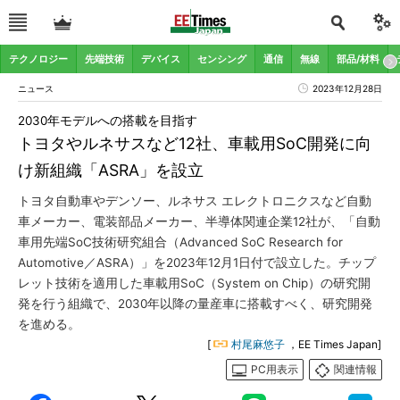
テクノロジー
先端技術
デバイス
センシング
通信
無線
部品/材料
ニュース
2023年12月28日
2030年モデルへの搭載を目指す
トヨタやルネサスなど12社、車載用SoC開発に向
け新組織「ASRA」を設立
トヨタ自動車やデンソー、ルネサス エレクトロニクスなど自動
車メーカー、電装部品メーカー、半導体関連企業12社が、「自動
車用先端SoC技術研究組合（Advanced SoC Research for
Automotive／ASRA）」を2023年12月1日付で設立した。チップ
レット技術を適用した車載用SoC（System on Chip）の研究開
発を行う組織で、2030年以降の量産車に搭載すべく、研究開発
を進める。
[
村尾麻悠子
，EE Times Japan]
PC用表示
関連情報