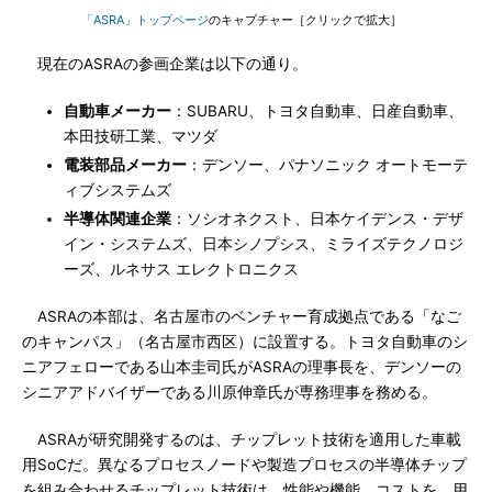
「ASRA」トップページ
のキャプチャー［クリックで拡大］
現在のASRAの参画企業は以下の通り。
自動車メーカー
：SUBARU、トヨタ自動車、日産自動車、
本田技研工業、マツダ
電装部品メーカー
：デンソー、パナソニック オートモーテ
ィブシステムズ
半導体関連企業
：ソシオネクスト、日本ケイデンス・デザ
イン・システムズ、日本シノプシス、ミライズテクノロジ
ーズ、ルネサス エレクトロニクス
ASRAの本部は、名古屋市のベンチャー育成拠点である「なご
のキャンパス」（名古屋市西区）に設置する。トヨタ自動車のシ
ニアフェローである山本圭司氏がASRAの理事長を、デンソーの
シニアアドバイザーである川原伸章氏が専務理事を務める。
ASRAが研究開発するのは、チップレット技術を適用した車載
用SoCだ。異なるプロセスノードや製造プロセスの半導体チップ
を組み合わせるチップレット技術は、性能や機能、コストを、用