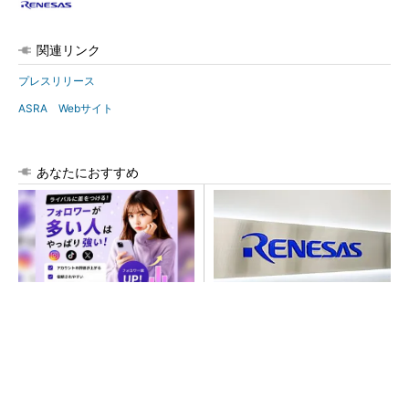
関連リンク
プレスリリース
ASRA Webサイト
あなたにおすすめ
SNSアカウントを着実に成
ルネサス高崎工場が閉鎖へ
長。実はみんなココ使ってま
「6インチライン維持限界」
す。
操業50年
PR(Dreaw合同会社)
SNSアカウントを着実に成長。実はみんなココ