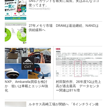
SNSアカウントを着実に成長。実はみんなココ
使ってます。
PR(Dreaw合同会社)
27年メモリ市場 DRAMは逼迫継続、NANDは
供給緩和へ
NXP、Ambarella買収を検討
村田製作所、26年度1Qは売上
か 狙いは車載とエッジAI強
高が過去最高 データセンタ
化
ー関連は81％増
ルネサス高崎工場が閉鎖へ 「6インチライン維