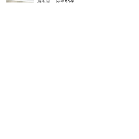
持限界」 操業50年
メモリ価格の上昇、鈍化へ 26年3QはDRAM
もNANDも10％台
AI半導体市場に向け、エスペックが低電圧特化
の新評価装置
光反応で有機半導体の作り分
QualcommのDragonfly C100