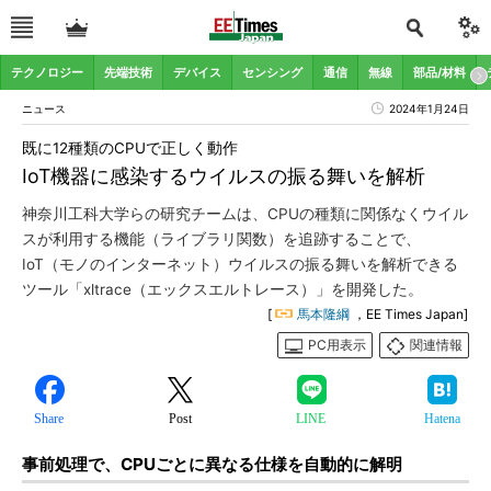
テクノロジー
先端技術
デバイス
センシング
通信
無線
部品/材料
ニュース
2024年1月24日
既に12種類のCPUで正しく動作
IoT機器に感染するウイルスの振る舞いを解析
神奈川工科大学らの研究チームは、CPUの種類に関係なくウイル
スが利用する機能（ライブラリ関数）を追跡することで、
IoT（モノのインターネット）ウイルスの振る舞いを解析できる
ツール「xltrace（エックスエルトレース）」を開発した。
[
馬本隆綱
，EE Times Japan]
PC用表示
関連情報
Share
Post
LINE
Hatena
事前処理で、CPUごとに異なる仕様を自動的に解明