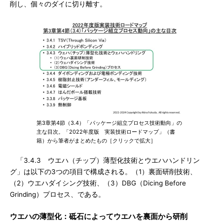
削し、個々のダイに切り離す。
第3章第4節（3.4）「パッケージ組立プロセス技術動向」の
主な目次。「2022年度版 実装技術ロードマップ」（書
籍）から筆者がまとめたもの［クリックで拡大］
「3.4.3 ウエハ（チップ）薄型化技術とウエハハンドリン
グ」は以下の3つの項目で構成される。（1）裏面研削技術、
（2）ウエハダイシング技術、（3）DBG（Dicing Before
Grinding）プロセス、である。
ウエハの薄型化：砥石によってウエハを裏面から研削