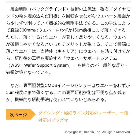
裏面研削（バックグラインド）技術の主流は、砥石（ダイヤモ
ンドの粒を埋め込んだ円板）を回転させながらウエハーを裏面か
ら少しずつ削っていく機械的な研削手法である。この手法によっ
て直径300mmのウエハーをわずか15μm前後にまで薄くできる。
ただし、薄くするとウエハーが著しく反りやすくなる、ウエハー
が破損しやすくなるといったデメリットが生じる。そこで極端に
薄いウエハーは、支持体（キャリア）にウエハーを貼り付けてか
ら、研削後の工程を実施する「ウエハーサポートシステム
（WSS：Wafer Support System）」を使うのが一般的な反り・
破損対策となっている。
なお、裏面照射型CMOSイメージセンサーはウエハーをわずか
5μm程度にまで薄くする。この裏面研削技術は不明な点が残る
が、機械的な研削手法は使われていないとみられる。
ダイシング：極細ライン対応のレーザー、一括
対応のプラズマ
Copyright © ITmedia, Inc. All Rights Reserved.