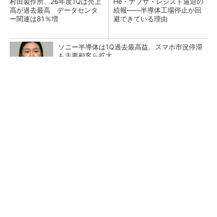
村田製作所、26年度1Qは売上
He・ナフサ・レジスト逼迫の
高が過去最高 データセンタ
続報――半導体工場停止が回
ー関連は81％増
避できている理由
ソニー半導体は1Q過去最高益、スマホ市況停滞
も主要顧客ら拡大
SNSアカウントを着実に成長。実はみんなココ
使ってます。
PR(Dreaw合同会社)
マイクロン、AI需要で広島工場増強へ起工式
1.5兆円投資