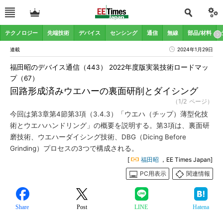
テクノロジー
先端技術
デバイス
センシング
通信
無線
部品/材料
連載
2024年1月29日
福田昭のデバイス通信（443） 2022年度版実装技術ロードマッ
プ（67）
回路形成済みウエハーの裏面研削とダイシング
（1/2 ページ）
今回は第3章第4節第3項（3.4.3）「ウエハ（チップ）薄型化技
術とウエハハンドリング」の概要を説明する。第3項は、裏面研
磨技術、ウエハーダイシング技術、DBG（Dicing Before
Grinding）プロセスの3つで構成される。
[
福田昭
，EE Times Japan]
PC用表示
関連情報
Share
Post
LINE
Hatena