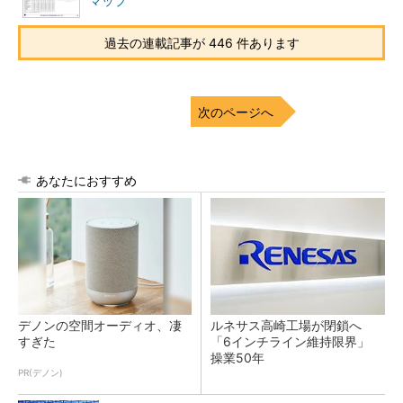
マップ
過去の連載記事が 446 件あります
次のページへ
あなたにおすすめ
デノンの空間オーディオ、凄
ルネサス高崎工場が閉鎖へ
すぎた
「6インチライン維持限界」
操業50年
PR(デノン)