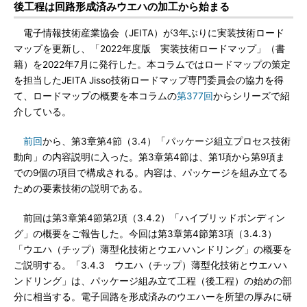
後工程は回路形成済みウエハの加工から始まる
電子情報技術産業協会（JEITA）が3年ぶりに実装技術ロード
マップを更新し、「2022年度版 実装技術ロードマップ」（書
籍）を2022年7月に発行した。本コラムではロードマップの策定
を担当したJEITA Jisso技術ロードマップ専門委員会の協力を得
て、ロードマップの概要を本コラムの
第377回
からシリーズで紹
介している。
前回
から、第3章第4節（3.4）「パッケージ組立プロセス技術
動向」の内容説明に入った。第3章第4節は、第1項から第9項ま
での9個の項目で構成される。内容は、パッケージを組み立てる
ための要素技術の説明である。
前回は第3章第4節第2項（3.4.2）「ハイブリッドボンディン
グ」の概要をご報告した。今回は第3章第4節第3項（3.4.3）
「ウエハ（チップ）薄型化技術とウエハハンドリング」の概要を
ご説明する。「3.4.3 ウエハ（チップ）薄型化技術とウエハハ
ンドリング」は、パッケージ組み立て工程（後工程）の始めの部
分に相当する。電子回路を形成済みのウエハーを所望の厚みに研