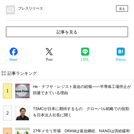
プレスリリース
見る
記事を見る
Share
Post
LINE
Hatena
記事ランキング
He・ナフサ・レジスト逼迫の続報――半導体工場停止が
回避できている理由
TSMCが日本に期待するもの グローバル戦略での役割
を日本法人社長に聞く
27年メモリ市場 DRAMは逼迫継続、NANDは供給緩和