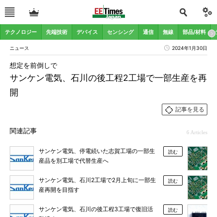
テクノロジー
先端技術
デバイス
センシング
通信
無線
部品/材料
ニュース
2024年1月30日
想定を前倒しで
サンケン電気、石川の後工程2工場で一部生産を再
開
記事を見る
関連記事
6 Articles
サンケン電気、停電続いた志賀工場の一部生
読む
産品を別工場で代替生産へ
サンケン電気、石川2工場で2月上旬に一部生
読む
産再開を目指す
サンケン電気、石川の後工程3工場で復旧活
読む