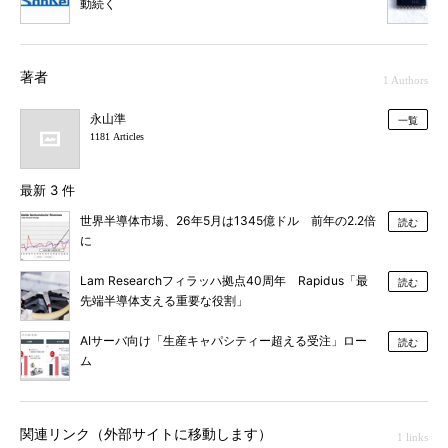
動続く
著者
1 Authors
永山準
一覧
1181 Articles
最新 3 件
世界半導体市場、26年5月は1345億ドル 前年の2.2倍
読む
に
Lam Researchフィラッハ拠点40周年 Rapidus「最
読む
先端半導体支える重要な役割」
AIサーバ向け「生産キャパシティー超える受注」ロー
読む
ム
関連リンク（外部サイトに移動します）
1 links