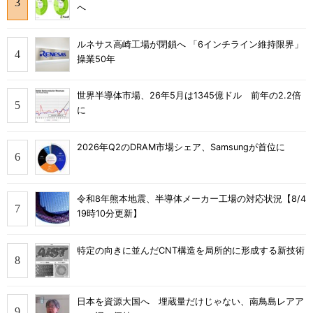
へ
ルネサス高崎工場が閉鎖へ 「6インチライン維持限界」
操業50年
世界半導体市場、26年5月は1345億ドル 前年の2.2倍
に
2026年Q2のDRAM市場シェア、Samsungが首位に
令和8年熊本地震、半導体メーカー工場の対応状況【8/4
19時10分更新】
特定の向きに並んだCNT構造を局所的に形成する新技術
日本を資源大国へ 埋蔵量だけじゃない、南鳥島レアア