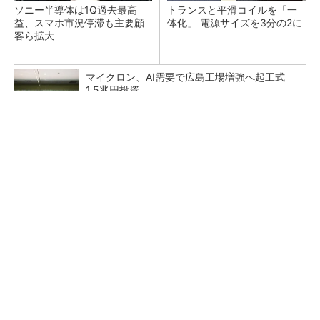
ソニー半導体は1Q過去最高
トランスと平滑コイルを「一
益、スマホ市況停滞も主要顧
体化」 電源サイズを3分の2に
客ら拡大
マイクロン、AI需要で広島工場増強へ起工式
1.5兆円投資
He・ナフサ・レジスト逼迫の続報――半導体工
場停止が回避できている理由
中国最大のDRAMメーカーCXMTがIPOへ 増
産とHBM開発で存在感