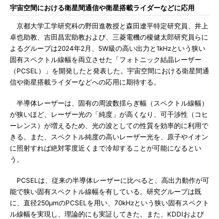
宇宙空間における衛星間通信や衛星搭載ライダーなどに応用
京都大学工学研究科の野田進教授と森田遼平特定研究員、井上
卓也助教、吉田昌宏助教および、三菱電機の榎健太郎研究員らに
よるグループは2024年2月、5W級の高い出力と1kHzという狭い
固有スペクトル線幅を両立させた「フォトニック結晶レーザー
（PCSEL）」を開発したと発表した。宇宙空間における衛星間通
信や衛星搭載ライダーなどへの応用に期待する。
半導体レーザーは、固有の周波数揺らぎ幅（スペクトル線幅）
が狭いほど、レーザー光の「純度」が高くなり、可干渉性（コヒ
ーレンス）が増えるため、光の波としての性質を効率的に利用で
きる。また、スペクトル純度の高いレーザー光を、原子やイオン
に照射すれば絶対零度近くまで冷却することが可能になるとい
う。
PCSELは、従来の半導体レーザーに比べると、高出力動作が可
能で狭い固有スペクトル線幅を有している。研究グループは既
に、直径250μmのPCSELを用い、70kHzという狭い固有スペクト
ル線幅を実現し、理論的にも実証してきた。また、KDDIおよび