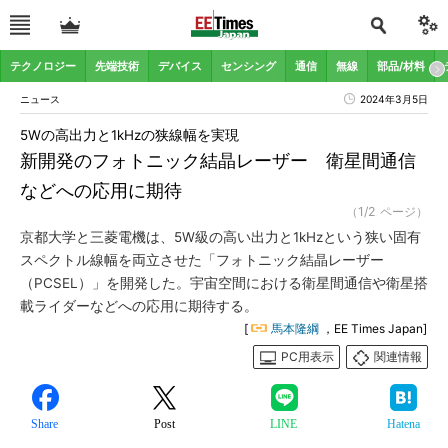
テクノロジー
先端技術
デバイス
センシング
通信
無線
部品/材料
ニュース
2024年3月5日
5Wの高出力と1kHzの狭線幅を実現
新開発のフォトニック結晶レーザー 衛星間通信
などへの応用に期待
（1/2 ページ）
京都大学と三菱電機は、5W級の高い出力と1kHzという狭い固有
スペクトル線幅を両立させた「フォトニック結晶レーザー
（PCSEL）」を開発した。宇宙空間における衛星間通信や衛星搭
載ライダーなどへの応用に期待する。
[
馬本隆綱
，EE Times Japan]
PC用表示
関連情報
Share
Post
LINE
Hatena