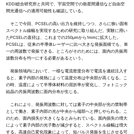
KDDI総合研究所と共同で、宇宙空間での衛星間通信など自由空
間光通信への適用可能性も確認している。
そこで今回、PCSELの高い出力を維持しつつ、さらに狭い固有
スペクトル線幅を実現するための研究に取り組んだ。実験に用い
たPCSELの直径は、これまでの250μmから1mmに拡大した。
PCSELは、従来の半導体レーザーに比べ大きな発振面積でも、単
一の周波数で発振できる。ところがそのためには、面内の共振周
波数分布を均一にする必要があるという。
発振領域内において、一様な電流密度分布で電流を連続注入す
ると、素子内部の発熱によって温度分布は中央部が高くなる。こ
の時、温度によって半導体材料の屈折率が変化し、フォトニック
結晶の共振周波数に面内分布が生じる。
これにより、発振周波数に対しては素子の中央部が光の禁制帯
として働き、素子内部の光が中央から端部へと押しやられる。こ
のため、面内損失が大きくなるとみられている。面内損失の増大
によって素子内部の光子数が減少すると、スペクトル線幅は増大
する。高速自己変化現象によって、短パルス発振を生じさせる可