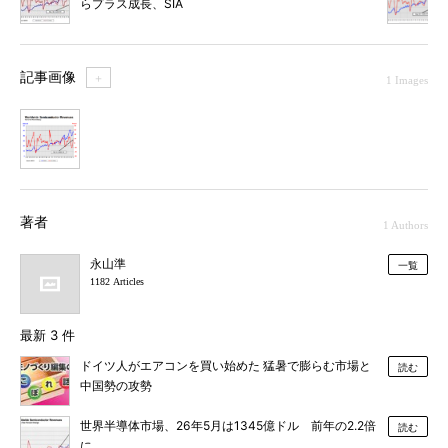
らプラス成長、SIA
記事画像
＋
1 Images
1
著者
1 Authors
永山準
一覧
1182 Articles
最新 3 件
ドイツ人がエアコンを買い始めた 猛暑で膨らむ市場と
読む
中国勢の攻勢
世界半導体市場、26年5月は1345億ドル 前年の2.2倍
読む
に