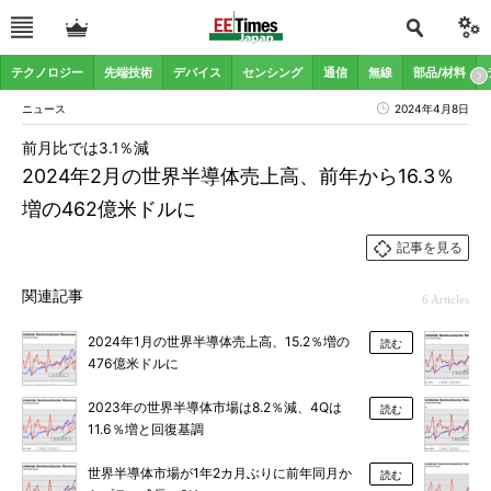
テクノロジー
先端技術
デバイス
センシング
通信
無線
部品/材料
ニュース
2024年4月8日
前月比では3.1％減
2024年2月の世界半導体売上高、前年から16.3％
増の462億米ドルに
記事を見る
関連記事
6 Articles
2024年1月の世界半導体売上高、15.2％増の
読む
476億米ドルに
2023年の世界半導体市場は8.2％減、4Qは
読む
11.6％増と回復基調
世界半導体市場が1年2カ月ぶりに前年同月か
読む