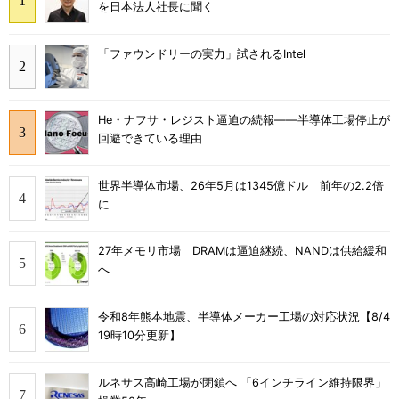
を日本法人社長に聞く
「ファウンドリーの実力」試されるIntel
He・ナフサ・レジスト逼迫の続報――半導体工場停止が
回避できている理由
世界半導体市場、26年5月は1345億ドル 前年の2.2倍
に
27年メモリ市場 DRAMは逼迫継続、NANDは供給緩和
へ
令和8年熊本地震、半導体メーカー工場の対応状況【8/4
19時10分更新】
ルネサス高崎工場が閉鎖へ 「6インチライン維持限界」