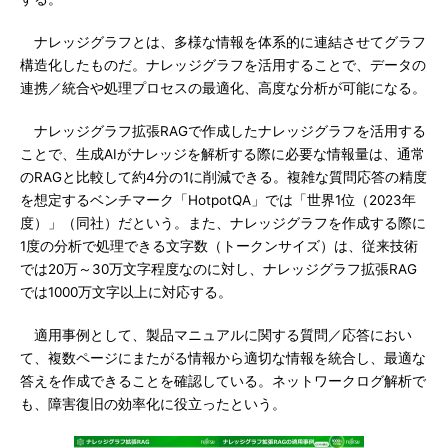
ナレッジグラフとは、多様な情報を体系的に連結させてグラフ
構造化したものだ。ナレッジグラフを活用することで、データの
連携／統合や処理プロセスの最適化、高度な分析が可能になる。
ナレッジグラフ拡張RAGで作成したナレッジグラフを活用する
ことで、生成AIがナレッジを解析する際に必要な情報量は、通常
のRAGと比較して約4分の1に削減できる。複雑な質問応答の精度
を想定するベンチマーク「HotpotQA」では「世界1位（2023年
度）」（同社）だという。また、ナレッジグラフを作成する際に
1度の分析で処理できる文字数（トークンサイズ）は、従来技術
では20万～30万文字程度なのに対し、ナレッジグラフ拡張RAG
では1000万文字以上に対応する。
適用事例として、製品マニュアルに関する質問／応答におい
て、複数ページにまたがる情報から適切な情報を統合し、最適な
答えを作成できることを確認している。ネットワークログ解析で
も、障害復旧の効率化に役立ったという。