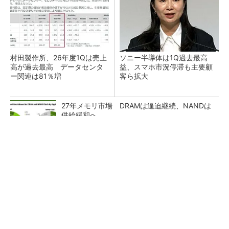
村田製作所、26年度1Qは売上
ソニー半導体は1Q過去最高
高が過去最高 データセンタ
益、スマホ市況停滞も主要顧
ー関連は81％増
客ら拡大
27年メモリ市場 DRAMは逼迫継続、NANDは
供給緩和へ
マイクロン、AI需要で広島工場増強へ起工式
1.5兆円投資
ルネサス、26年2Qは増収増益 データセンタ
ー需要強く「供給はパツパツ」