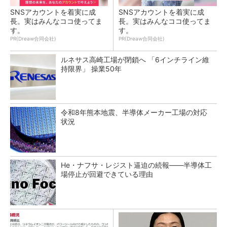
SNSアカウントを着実に成
SNSアカウントを着実に成
長。実はみんなココ使ってま
長。実はみんなココ使ってま
す。
す。
PR(Dreaw合同会社)
PR(Dreaw合同会社)
ルネサス高崎工場が閉鎖へ 「6インチライン維
持限界」 操業50年
令和8年熊本地震、半導体メーカー工場の対応
状況
He・ナフサ・レジスト逼迫の続報――半導体工
場停止が回避できている理由