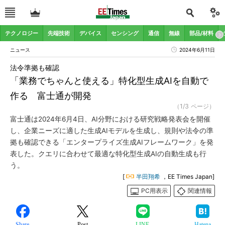
テクノロジー
先端技術
デバイス
センシング
通信
無線
部品/材料
ニュース
2024年6月11日
法令準拠も確認
「業務でちゃんと使える」特化型生成AIを自動で
作る 富士通が開発
（1/3 ページ）
富士通は2024年6月4日、AI分野における研究戦略発表会を開催
し、企業ニーズに適した生成AIモデルを生成し、規則や法令の準
拠も確認できる「エンタープライズ生成AIフレームワーク」を発
表した。クエリに合わせて最適な特化型生成AIの自動生成も行
う。
[
半田翔希
，EE Times Japan]
PC用表示
関連情報
Share
Post
LINE
Hatena