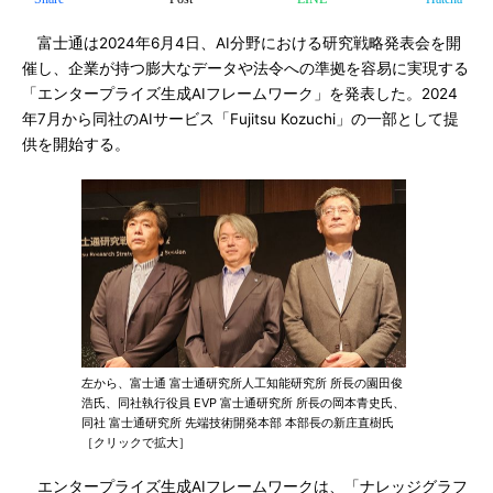
富士通は2024年6月4日、AI分野における研究戦略発表会を開
催し、企業が持つ膨大なデータや法令への準拠を容易に実現する
「エンタープライズ生成AIフレームワーク」を発表した。2024
年7月から同社のAIサービス「Fujitsu Kozuchi」の一部として提
供を開始する。
左から、富士通 富士通研究所人工知能研究所 所長の園田俊
浩氏、同社執行役員 EVP 富士通研究所 所長の岡本青史氏、
同社 富士通研究所 先端技術開発本部 本部長の新庄直樹氏
［クリックで拡大］
エンタープライズ生成AIフレームワークは、「ナレッジグラフ